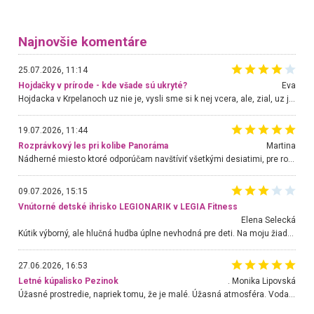
Najnovšie komentáre
25.07.2026, 11:14
Hojdačky v prírode - kde všade sú ukryté?
Eva
Hojdacka v Krpelanoch uz nie je, vysli sme si k nej vcera, ale, zial, uz je znicena. Ak sem planujete cestu len kvoli hojdacke, mozete si ju usetrit. Krasny vyhlad je tu vsak aj bez hojdacky :-)
19.07.2026, 11:44
Rozprávkový les pri kolibe Panoráma
Martina
Nádherné miesto ktoré odporúčam navštíviť všetkými desiatimi, pre rodiny s deťmi, dôchodcom... Proste a jednoducho ozaj rozprávkový les.. určite ešte prídeme. Odniesli sme si na pamiatku krásne tričká,
09.07.2026, 15:15
Vnútorné detské ihrisko LEGIONARIK v LEGIA Fitness
Elena Selecká
Kútik výborný, ale hlučná hudba úplne nevhodná pre deti. Na moju žiadosť o aspoň sušenie nereagovali.
27.06.2026, 16:53
Letné kúpalisko Pezinok
. Monika Lipovská
Úžasné prostredie, napriek tomu, že je malé. Úžasná atmosféra. Voda fantastická a nádherná. Ľudí je pomerne veľa, ale su mili a ohľaduplní. Je veľmi zaujímavé sledovať, ako dokážu spolu športovať cudzí ľudia a bez ohľadu na vek. Vládne tu pohoda. Vnuka neviem dostať z vody. Ďakujem za krásny deň . Urcite sa sem vrátim. Jediný problém je s parkovaním, ale aj ten sa mi podarilo vyriešiť. Monika Bratislava