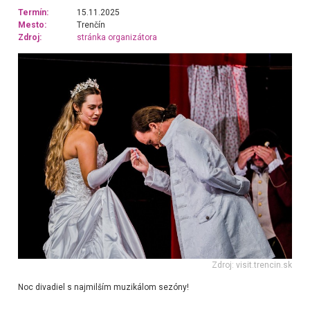
Termín:
15.11.2025
Mesto:
Trenčín
Zdroj:
stránka organizátora
Zdroj: visit.trencin.sk
Noc divadiel s najmilším muzikálom sezóny!