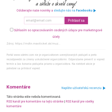
Odoberajte naše novinky a
sledujte nás na
Facebooku
Súhlasím so spracovávaním osobných údajov pre marketingové
účely
Zdroj:
https://mdtn.maxiticket.sk/muz...
Portál www.sdetmi.com nie je organizátorom uverejňovaných podujatí a preto
nezodpovedá za zmeny uskutočnené organizátormi. Odporúčame preveriť si vopred
termín a čas konania podujatia priamo u organizátora. Na niektoré akcie je
potrebné sa prihlásiť vopred.
Komentáre
Napíšte užívateľskú recenziu
Táto stránka ešte nebola komentovaná.
RSS kanál pre komentáre na tejto stránke
|
RSS kanál pre všetky
komentáre