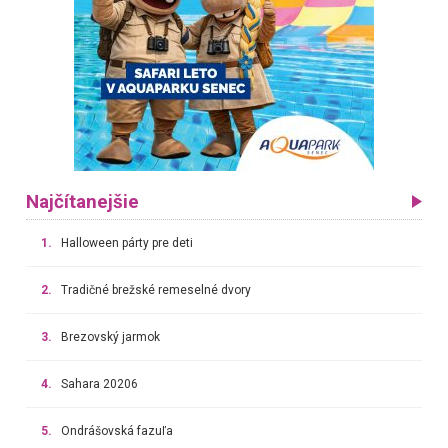
Najčítanejšie
1.
Halloween párty pre deti
2.
Tradičné brežské remeselné dvory
3.
Brezovský jarmok
4.
Sahara 20206
5.
Ondrášovská fazuľa