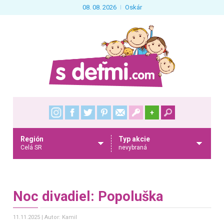
08. 08. 2026
Oskár
+
Región
Typ akcie
Celá SR
nevybraná
Noc divadiel: Popoluška
11.11.2025
Autor: Kamil