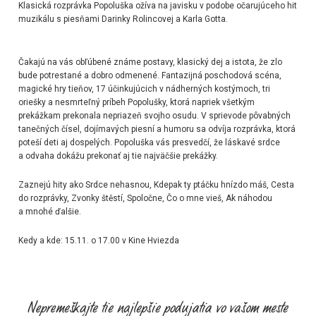
Klasická rozprávka Popoluška ožíva na javisku v podobe očarujúceho hit
muzikálu s piesňami Darinky Rolincovej a Karla Gotta.
Čakajú na vás obľúbené známe postavy, klasický dej a istota, že zlo
bude potrestané a dobro odmenené. Fantazijná poschodová scéna,
magické hry tieňov, 17 účinkujúcich v nádherných kostýmoch, tri
oriešky a nesmrteľný príbeh Popolušky, ktorá napriek všetkým
prekážkam prekonala nepriazeň svojho osudu. V sprievode pôvabných
tanečných čísel, dojímavých piesní a humoru sa odvíja rozprávka, ktorá
poteší deti aj dospelých. Popoluška vás presvedčí, že láskavé srdce
a odvaha dokážu prekonať aj tie najväčšie prekážky.
Zaznejú hity ako Srdce nehasnou, Kdepak ty ptáčku hnízdo máš, Cesta
do rozprávky, Zvonky štěstí, Spoločne, Čo o mne vieš, Ak náhodou
a mnohé ďalšie.
Kedy a kde: 15.11. o 17.00 v Kine Hviezda