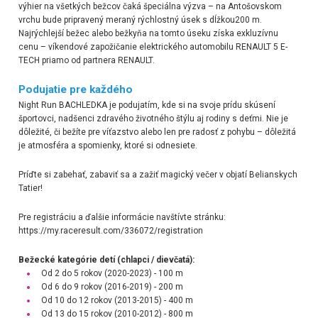
výhier na všetkých bežcov čaká špeciálna výzva – na Antošovskom
vrchu bude pripravený meraný rýchlostný úsek s dĺžkou200 m.
Najrýchlejší bežec alebo bežkyňa na tomto úseku získa exkluzívnu
cenu – víkendové zapožičanie elektrického automobilu RENAULT 5 E-
TECH priamo od partnera RENAULT.
Podujatie pre každého
Night Run BACHLEDKA je podujatím, kde si na svoje prídu skúsení
športovci, nadšenci zdravého životného štýlu aj rodiny s deťmi. Nie je
dôležité, či bežíte pre víťazstvo alebo len pre radosť z pohybu – dôležitá
je atmosféra a spomienky, ktoré si odnesiete.
Príďte si zabehať, zabaviť sa a zažiť magický večer v objatí Belianskych
Tatier!
Pre registráciu a ďalšie informácie navštívte stránku:
https://my.raceresult.com/336072/registration
Bežecké kategórie detí (chlapci / dievčatá):
Od 2 do 5 rokov (2020-2023) - 100 m
Od 6 do 9 rokov (2016-2019) - 200 m
Od 10 do 12 rokov (2013-2015) - 400 m
Od 13 do 15 rokov (2010-2012) - 800 m