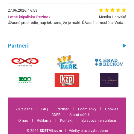
27.06.2026, 16:53
Letné kúpalisko Pezinok
. Monika Lipovská
Úžasné prostredie, napriek tomu, že je malé. Úžasná atmosféra. Voda fantastická a nádherná. Ľudí je pomerne veľa, ale su mili a ohľaduplní. Je veľmi zaujímavé sledovať, ako dokážu spolu športovať cudzí ľudia a bez ohľadu na vek. Vládne tu pohoda. Vnuka neviem dostať z vody. Ďakujem za krásny deň . Urcite sa sem vrátim. Jediný problém je s parkovaním, ale aj ten sa mi podarilo vyriešiť. Monika Bratislava
Partneri
2% z dane
l
FAQ
l
Partneri
l
Podmienky
l
Cookies
l
GDPR
l
Štatút súťaží
O nás
l
Reklama
l
Kontakt
l
Spracovanie súhlasu
© 2026
SDEŤMI.com
l
Všetky práva vyhradené