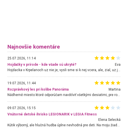
Najnovšie komentáre
25.07.2026, 11:14
Hojdačky v prírode - kde všade sú ukryté?
Eva
Hojdacka v Krpelanoch uz nie je, vysli sme si k nej vcera, ale, zial, uz je znicena. Ak sem planujete cestu len kvoli hojdacke, mozete si ju usetrit. Krasny vyhlad je tu vsak aj bez hojdacky :-)
19.07.2026, 11:44
Rozprávkový les pri kolibe Panoráma
Martina
Nádherné miesto ktoré odporúčam navštíviť všetkými desiatimi, pre rodiny s deťmi, dôchodcom... Proste a jednoducho ozaj rozprávkový les.. určite ešte prídeme. Odniesli sme si na pamiatku krásne tričká,
09.07.2026, 15:15
Vnútorné detské ihrisko LEGIONARIK v LEGIA Fitness
Elena Selecká
Kútik výborný, ale hlučná hudba úplne nevhodná pre deti. Na moju žiadosť o aspoň sušenie nereagovali.