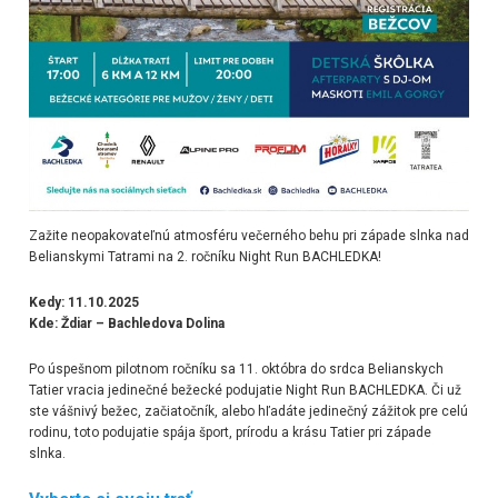
Zažite neopakovateľnú atmosféru večerného behu pri západe slnka nad
Belianskymi Tatrami na 2. ročníku Night Run BACHLEDKA!
Kedy: 11.10.2025
Kde: Ždiar – Bachledova Dolina
Po úspešnom pilotnom ročníku sa 11. októbra do srdca Belianskych
Tatier vracia jedinečné bežecké podujatie Night Run BACHLEDKA. Či už
ste vášnivý bežec, začiatočník, alebo hľadáte jedinečný zážitok pre celú
rodinu, toto podujatie spája šport, prírodu a krásu Tatier pri západe
slnka.