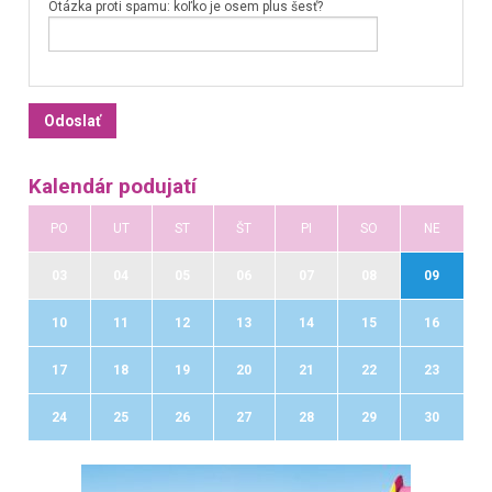
Otázka proti spamu: koľko je osem plus šesť?
Kalendár podujatí
PO
UT
ST
ŠT
PI
SO
NE
03
04
05
06
07
08
09
10
11
12
13
14
15
16
17
18
19
20
21
22
23
24
25
26
27
28
29
30