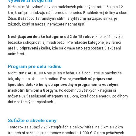
Vyberte si svoju trať
Bežci si môžu vybrať z dvoch malebných prírodných tratí – 6 km a 12
km, ktoré prechádzajú nádhernou scenériou Bachledovej doliny a obce
Ždiar. Bežať pod Tatranskými štítmi s výhľadmi na západ slnka, je
zážitok, ktorý si naozaj nemôžete nechať ujsť.
Nechýbajú ani detské kategórie od 2 do 15 rokov
, kde ukážu svoje
bežecké schopnosti aj mladí bežci. Pre mladšie kategórie je v rámci
areálu
pripravená škôlka,
kde sa o vaše ratolesti postarajú skúsení
animátori.
Program pre celú rodinu
Night Run BACHLEDKA nie je len o behu. Celé podujatie je navrhnuté
tak, aby si ho užila celá rodina.
Pre najmenších sú pripravené
špeciálne detské behy so sprievodným programom a veselými
maskotmi Emilom a Gorgym.
Po dobehnutí všetkých kategórií si
môžete užiť zaslúženú afterparty s DJ-om, ktorá dodá energiu po dlhom
dni v bežeckých topánkach.
Súťažte o skvelé ceny
Tento rok sa súťaží v 26 kategóriách a celkoví víťazi na 6 km a 12 km
tratiach si rozdelia prize money v hodnote 1 000 €. Okrem peňažných