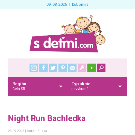
09. 08. 2026
Ľubomíra
+
Región
Typ akcie
Celá SR
nevybraná
Night Run Bachledka
23.09.2025
Autor: Zuzka