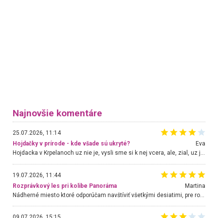
Najnovšie komentáre
25.07.2026, 11:14
Hojdačky v prírode - kde všade sú ukryté?
Eva
Hojdacka v Krpelanoch uz nie je, vysli sme si k nej vcera, ale, zial, uz je znicena. Ak sem planujete cestu len kvoli hojdacke, mozete si ju usetrit. Krasny vyhlad je tu vsak aj bez hojdacky :-)
19.07.2026, 11:44
Rozprávkový les pri kolibe Panoráma
Martina
Nádherné miesto ktoré odporúčam navštíviť všetkými desiatimi, pre rodiny s deťmi, dôchodcom... Proste a jednoducho ozaj rozprávkový les.. určite ešte prídeme. Odniesli sme si na pamiatku krásne tričká,
09.07.2026, 15:15