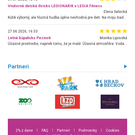
Vnútorné detské ihrisko LEGIONARIK v LEGIA Fitness
Elena Selecká
Kútik výborný, ale hlučná hudba úplne nevhodná pre deti. Na moju žiadosť o aspoň sušenie nereagovali.
27.06.2026, 16:53
Letné kúpalisko Pezinok
. Monika Lipovská
Úžasné prostredie, napriek tomu, že je malé. Úžasná atmosféra. Voda fantastická a nádherná. Ľudí je pomerne veľa, ale su mili a ohľaduplní. Je veľmi zaujímavé sledovať, ako dokážu spolu športovať cudzí ľudia a bez ohľadu na vek. Vládne tu pohoda. Vnuka neviem dostať z vody. Ďakujem za krásny deň . Urcite sa sem vrátim. Jediný problém je s parkovaním, ale aj ten sa mi podarilo vyriešiť. Monika Bratislava
Partneri
2% z dane
l
FAQ
l
Partneri
l
Podmienky
l
Cookies