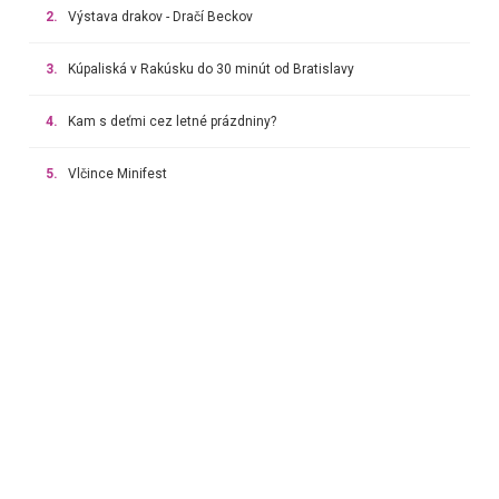
2.
Výstava drakov - Dračí Beckov
3.
Kúpaliská v Rakúsku do 30 minút od Bratislavy
4.
Kam s deťmi cez letné prázdniny?
5.
Vlčince Minifest