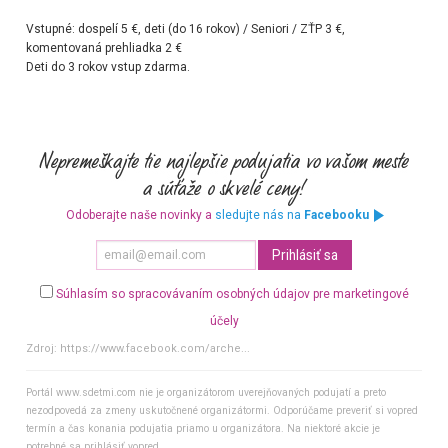
Vstupné: dospelí 5 €, deti (do 16 rokov) / Seniori / ZŤP 3 €,
komentovaná prehliadka 2 €
Deti do 3 rokov vstup zdarma.
Odoberajte naše novinky a
sledujte nás na
Facebooku
Súhlasím so spracovávaním osobných údajov pre marketingové
účely
Zdroj:
https://www.facebook.com/arche...
Portál www.sdetmi.com nie je organizátorom uverejňovaných podujatí a preto
nezodpovedá za zmeny uskutočnené organizátormi. Odporúčame preveriť si vopred
termín a čas konania podujatia priamo u organizátora. Na niektoré akcie je
potrebné sa prihlásiť vopred.