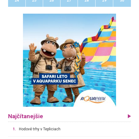
24
25
26
27
28
29
30
Najčítanejšie
1.
Hodové trhy v Tepliciach