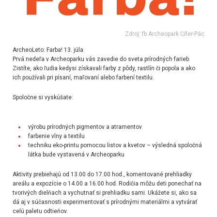
Zdroj: fb Archeopark Cífer-Pác
ArcheoLeto: Farba! 13. júla
Prvá nedeľa v Archeoparku vás zavedie do sveta prírodných farieb.
Zistíte, ako ľudia kedysi získavali farby z pôdy, rastlín či popola a ako
ich používali pri písaní, maľovaní alebo farbení textilu.
Spoločne si vyskúšate:
výrobu prírodných pigmentov a atramentov
farbenie vlny a textilu
techniku eko-printu pomocou listov a kvetov – výsledná spoločná
látka bude vystavená v Archeoparku
Aktivity prebiehajú od 13.00 do 17.00 hod., komentované prehliadky
areálu a expozície o 14.00 a 16.00 hod. Rodičia môžu deti ponechať na
tvorivých dielňach a vychutnať si prehliadku sami. Ukážete si, ako sa
dá aj v súčasnosti experimentovať s prírodnými materiálmi a vytvárať
celú paletu odtieňov.