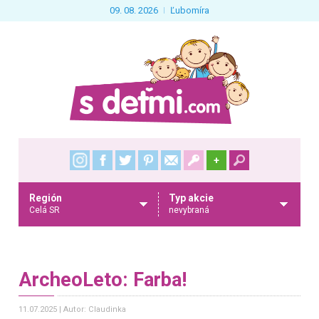
09. 08. 2026
Ľubomíra
+
Región
Typ akcie
Celá SR
nevybraná
ArcheoLeto: Farba!
11.07.2025
Autor: Claudinka