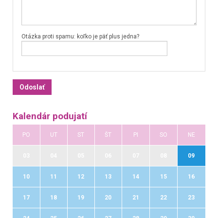
Otázka proti spamu: koľko je päť plus jedna?
Kalendár podujatí
PO
UT
ST
ŠT
PI
SO
NE
03
04
05
06
07
08
09
10
11
12
13
14
15
16
17
18
19
20
21
22
23