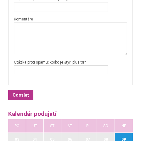
Komentáre
Otázka proti spamu: koľko je štyri plus tri?
Kalendár podujatí
PO
UT
ST
ŠT
PI
SO
NE
03
04
05
06
07
08
09