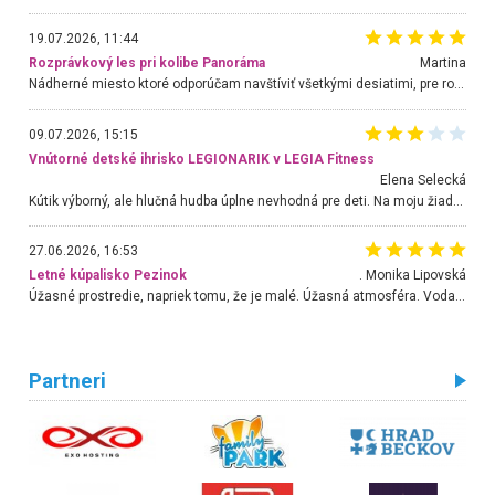
19.07.2026, 11:44
Rozprávkový les pri kolibe Panoráma
Martina
Nádherné miesto ktoré odporúčam navštíviť všetkými desiatimi, pre rodiny s deťmi, dôchodcom... Proste a jednoducho ozaj rozprávkový les.. určite ešte prídeme. Odniesli sme si na pamiatku krásne tričká,
09.07.2026, 15:15
Vnútorné detské ihrisko LEGIONARIK v LEGIA Fitness
Elena Selecká
Kútik výborný, ale hlučná hudba úplne nevhodná pre deti. Na moju žiadosť o aspoň sušenie nereagovali.
27.06.2026, 16:53
Letné kúpalisko Pezinok
. Monika Lipovská
Úžasné prostredie, napriek tomu, že je malé. Úžasná atmosféra. Voda fantastická a nádherná. Ľudí je pomerne veľa, ale su mili a ohľaduplní. Je veľmi zaujímavé sledovať, ako dokážu spolu športovať cudzí ľudia a bez ohľadu na vek. Vládne tu pohoda. Vnuka neviem dostať z vody. Ďakujem za krásny deň . Urcite sa sem vrátim. Jediný problém je s parkovaním, ale aj ten sa mi podarilo vyriešiť. Monika Bratislava
Partneri