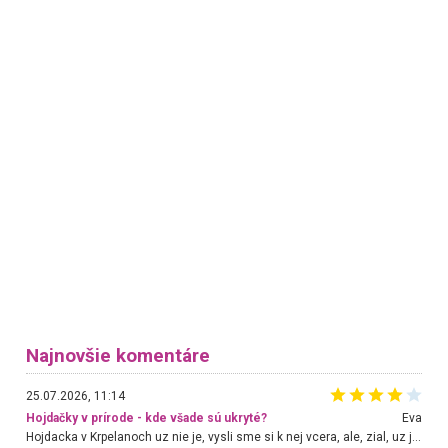
Najnovšie komentáre
25.07.2026, 11:14
Hojdačky v prírode - kde všade sú ukryté?
Eva
Hojdacka v Krpelanoch uz nie je, vysli sme si k nej vcera, ale, zial, uz je znicena. Ak sem planujete cestu len kvoli hojdacke, mozete si ju usetrit. Krasny vyhlad je tu vsak aj bez hojdacky :-)