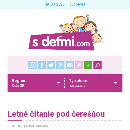
09. 08. 2026
Ľubomíra
+
Región
Typ akcie
Celá SR
nevybraná
Letné čítanie pod čerešňou
03.07.2025
Autor: Simona