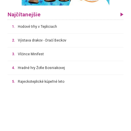
Najčítanejšie
1.
Hodové trhy v Tepliciach
2.
Výstava drakov - Dračí Beckov
3.
Vlčince Minifest
4.
Hradné hry Žofie Bosniakovej
5.
Rajeckoteplické kúpeľné leto