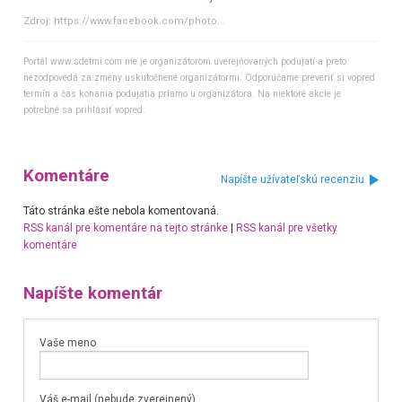
Zdroj:
https://www.facebook.com/photo...
Portál www.sdetmi.com nie je organizátorom uverejňovaných podujatí a preto
nezodpovedá za zmeny uskutočnené organizátormi. Odporúčame preveriť si vopred
termín a čas konania podujatia priamo u organizátora. Na niektoré akcie je
potrebné sa prihlásiť vopred.
Komentáre
Napíšte užívateľskú recenziu
Táto stránka ešte nebola komentovaná.
RSS kanál pre komentáre na tejto stránke
|
RSS kanál pre všetky
komentáre
Napíšte komentár
Vaše meno
Váš e-mail (nebude zverejnený)