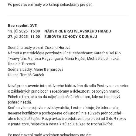
Po predstavení malý workshop sebaobrany pre deti.
Bez rozdieLOVE
13. júl 2025 | 16:00 NÁDVORIE BRATISLAVSKÉHO HRADU
27. júl 2025 | 11:00 EUROVEA SCHODY K DUNAJU
Scenár a texty piesní: Zuzana Hurová
Námet a metodológia povzbudzujúcej sebaobrany: Katarína Del Rio
Tvorivý tím: Vanesa Hagyungová, Mária Hajšel, Michaela Lohnická,
Daniela Turzová
Scéna a bábky: Marie Bernardová
Hudba: Tomáš Garček
Nové predstavenie interaktívneho bábkového divadla Postav sa za seba
o základných princípoch sebaobrany a dôležitosti osobných hraníc.
Príbeh o tom, ako sa dá nájsť spoločná reč aj tam, kde sa to na prvý
pohľad nezdá.
Keď sa v lese objavia noví obyvatelia, Lester zisťuje, že tolerancia,
riešenie konfliktov a pochope-nie odlišností, nie sú vždy jednoduché –
ale o to dôležitejšie. Rozprávkové predstavenie pre deti od 3 do 9 rokov
o priateľstve, rešpekte a ceste k súladu, aj keď to trochu škrípe.
Po predstavení malý workshop sebaobrany pre deti.