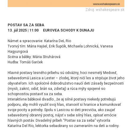
Zdroj: wshakespeare.sk
POSTAV SA ZA SEBA
13. júl 2025 | 11:00 EUROVEA SCHODY K DUNAJU
Námet a spracovanie: Katarína DeL Rio
Tvorivý tím: Mária Hajšel, Erik Šupčík, Michaela Lohnická, Vanesa
Hagyungová
Scéna a bábky: Mária Struhárová
Hudba: Tomáš Garček
Hlavné postavy lesného príbehu sú odvážny, hoci nesmelý Medveď,
sebavedomá Lasica a Lester – zlodej, ktorý ničí les a strpčuje život jeho
obyvateľom. Ich spoločné dobrodružstvo naučí deti zásady bezpečnosti
(mysli, zakrič, odíď, bráň sa, zdieľaj) a rúca mýty spojené so
schopnosťou postaviť sa za seba.
Interaktívne bábkové divadlo , že aj silné postavy niekedy potrebujú
podporu, aby mohli využiť svoj hlas, stanoviť si hranice a komunikovať
svoje pocity a potreby. Spolu s Lasicou si deti precvičia, ako zaujať
sebavedomý obranný postoj, nájsť v sebe silný hlas, opísať emócie
hlavných postáv. Divadelný príbeh “Postav sa za seba” vytvorila
Katarína Del Rio, lektorka sebaobrany so zameraním na deti a rodiny.