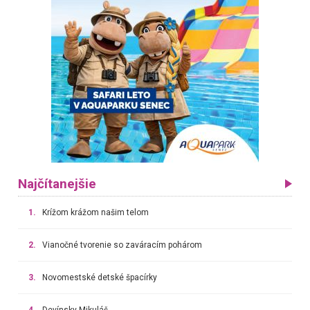
Najčítanejšie
1.
Krížom krážom našim telom
2.
Vianočné tvorenie so zaváracím pohárom
3.
Novomestské detské špacírky
4.
Devínsky Mikuláš