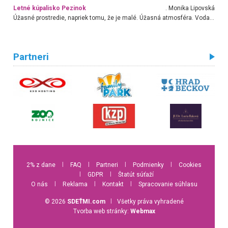
Letné kúpalisko Pezinok
. Monika Lipovská
Úžasné prostredie, napriek tomu, že je malé. Úžasná atmosféra. Voda fantastická a nádherná. Ľudí je pomerne veľa, ale su mili a ohľaduplní. Je veľmi zaujímavé sledovať, ako dokážu spolu športovať cudzí ľudia a bez ohľadu na vek. Vládne tu pohoda. Vnuka neviem dostať z vody. Ďakujem za krásny deň . Urcite sa sem vrátim. Jediný problém je s parkovaním, ale aj ten sa mi podarilo vyriešiť. Monika Bratislava
Partneri
2% z dane
l
FAQ
l
Partneri
l
Podmienky
l
Cookies
l
GDPR
l
Štatút súťaží
O nás
l
Reklama
l
Kontakt
l
Spracovanie súhlasu
© 2026
SDEŤMI.com
l
Všetky práva vyhradené
Tvorba web stránky:
Webmax