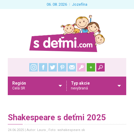
06. 08. 2026
Jozefína
+
Región
Typ akcie
Celá SR
nevybraná
Shakespeare s deťmi 2025
24.06.2025
Autor: Laura
, Foto: wshakespeare.sk