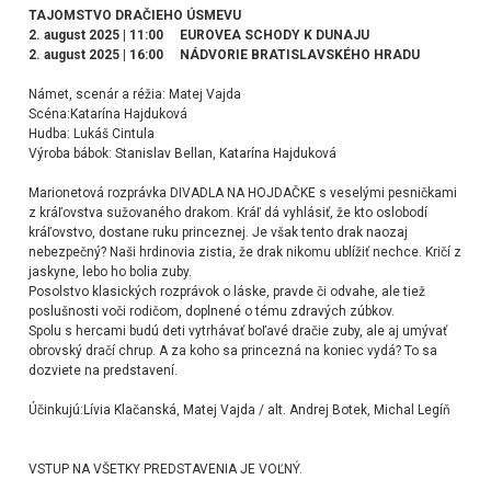
TAJOMSTVO DRAČIEHO ÚSMEVU
2. august 2025 | 11:00 EUROVEA SCHODY K DUNAJU
2. august 2025 | 16:00 NÁDVORIE BRATISLAVSKÉHO HRADU
Námet, scenár a réžia: Matej Vajda
Scéna:Katarína Hajduková
Hudba: Lukáš Cintula
Výroba bábok: Stanislav Bellan, Katarína Hajduková
Marionetová rozprávka DIVADLA NA HOJDAČKE s veselými pesničkami
z kráľovstva sužovaného drakom. Kráľ dá vyhlásiť, že kto oslobodí
kráľovstvo, dostane ruku princeznej. Je však tento drak naozaj
nebezpečný? Naši hrdinovia zistia, že drak nikomu ublížiť nechce. Kričí z
jaskyne, lebo ho bolia zuby.
Posolstvo klasických rozprávok o láske, pravde či odvahe, ale tiež
poslušnosti voči rodičom, doplnené o tému zdravých zúbkov.
Spolu s hercami budú deti vytrhávať boľavé dračie zuby, ale aj umývať
obrovský dračí chrup. A za koho sa princezná na koniec vydá? To sa
dozviete na predstavení.
Účinkujú:Lívia Klačanská, Matej Vajda / alt. Andrej Botek, Michal Legíň
VSTUP NA VŠETKY PREDSTAVENIA JE VOĽNÝ.