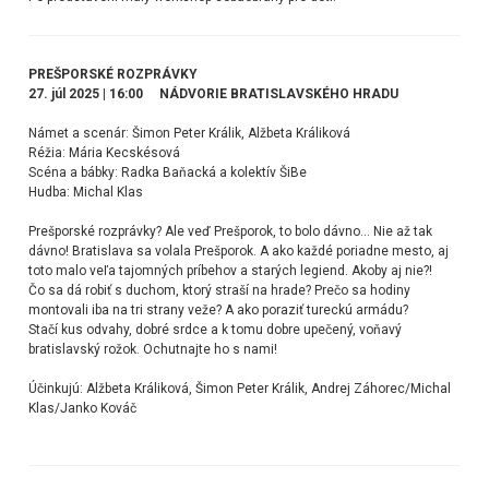
PREŠPORSKÉ ROZPRÁVKY
27. júl 2025 | 16:00 NÁDVORIE BRATISLAVSKÉHO HRADU
Námet a scenár: Šimon Peter Králik, Alžbeta Králiková
Réžia: Mária Kecskésová
Scéna a bábky: Radka Baňacká a kolektív ŠiBe
Hudba: Michal Klas
Prešporské rozprávky? Ale veď Prešporok, to bolo dávno... Nie až tak
dávno! Bratislava sa volala Prešporok. A ako každé poriadne mesto, aj
toto malo veľa tajomných príbehov a starých legiend. Akoby aj nie?!
Čo sa dá robiť s duchom, ktorý straší na hrade? Prečo sa hodiny
montovali iba na tri strany veže? A ako poraziť tureckú armádu?
Stačí kus odvahy, dobré srdce a k tomu dobre upečený, voňavý
bratislavský rožok. Ochutnajte ho s nami!
Účinkujú: Alžbeta Králiková, Šimon Peter Králik, Andrej Záhorec/Michal
Klas/Janko Kováč