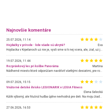
Najnovšie komentáre
25.07.2026, 11:14
Hojdačky v prírode - kde všade sú ukryté?
Eva
Hojdacka v Krpelanoch uz nie je, vysli sme si k nej vcera, ale, zial, uz je znicena. Ak sem planujete cestu len kvoli hojdacke, mozete si ju usetrit. Krasny vyhlad je tu vsak aj bez hojdacky :-)
19.07.2026, 11:44
Rozprávkový les pri kolibe Panoráma
Martina
Nádherné miesto ktoré odporúčam navštíviť všetkými desiatimi, pre rodiny s deťmi, dôchodcom... Proste a jednoducho ozaj rozprávkový les.. určite ešte prídeme. Odniesli sme si na pamiatku krásne tričká,
09.07.2026, 15:15
Vnútorné detské ihrisko LEGIONARIK v LEGIA Fitness
Elena Selecká
Kútik výborný, ale hlučná hudba úplne nevhodná pre deti. Na moju žiadosť o aspoň sušenie nereagovali.
27.06.2026, 16:53