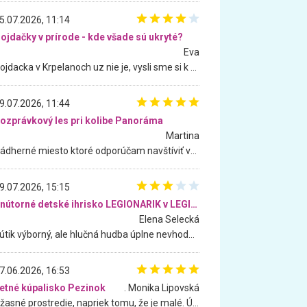
5.07.2026, 11:14
ojdačky v prírode - kde všade sú ukryté?
Eva
Hojdacka v Krpelanoch uz nie je, vysli sme si k nej vcera, ale, zial, uz je znicena. Ak sem planujete cestu len kvoli hojdacke, mozete si ju usetrit. Krasny vyhlad je tu vsak aj bez hojdacky :-)
9.07.2026, 11:44
ozprávkový les pri kolibe Panoráma
Martina
Nádherné miesto ktoré odporúčam navštíviť všetkými desiatimi, pre rodiny s deťmi, dôchodcom... Proste a jednoducho ozaj rozprávkový les.. určite ešte prídeme. Odniesli sme si na pamiatku krásne tričká,
9.07.2026, 15:15
Vnútorné detské ihrisko LEGIONARIK v LEGIA Fitness
Elena Selecká
Kútik výborný, ale hlučná hudba úplne nevhodná pre deti. Na moju žiadosť o aspoň sušenie nereagovali.
7.06.2026, 16:53
etné kúpalisko Pezinok
. Monika Lipovská
Úžasné prostredie, napriek tomu, že je malé. Úžasná atmosféra. Voda fantastická a nádherná. Ľudí je pomerne veľa, ale su mili a ohľaduplní. Je veľmi zaujímavé sledovať, ako dokážu spolu športovať cudzí ľudia a bez ohľadu na vek. Vládne tu pohoda. Vnuka neviem dostať z vody. Ďakujem za krásny deň . Urcite sa sem vrátim. Jediný problém je s parkovaním, ale aj ten sa mi podarilo vyriešiť. Monika Bratislava