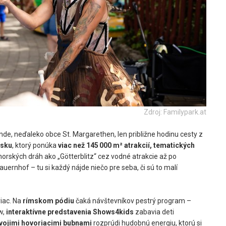
Zdroj: Familypark.at
e, neďaleko obce St. Margarethen, len približne hodinu cesty z
úsku
, ktorý ponúka
viac než 145 000 m² atrakcií, tematických
horských dráh ako „Götterblitz“ cez vodné atrakcie až po
uernhof – tu si každý nájde niečo pre seba, či sú to malí
viac. Na
rímskom pódiu
čaká návštevníkov pestrý program –
w,
interaktívne predstavenia Shows4kids
zabavia deti
vojimi hovoriacimi bubnami
rozprúdi hudobnú energiu, ktorú si