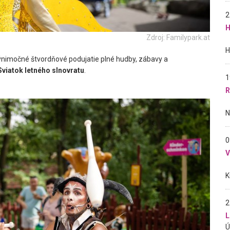
2
H
Zdroj: Familypark.at
výnimočné štvordňové podujatie plné hudby, zábavy a
Sviatok letného slnovratu
.
1
R
0
2
L