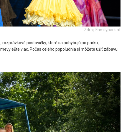
Zdroj: Familypark.at
a
, rozprávkové postavičky, ktoré sa pohybujú po parku,
úsmevy ešte viac. Počas celého popoludnia si môžete užiť zábavu