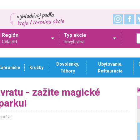
Región
Typ akcie
Celá SR
nevybraná
Dovolenky,
Ubytovanie,
Zahraničie
Krúžky
Tábory
Reštaurácie
vratu - zažite magické
parku!
 správa