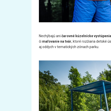
Nechýbajú ani
čarovné kúzelnícke vystúpeni
či
maľovanie na tvár
, ktoré rozžiaria detské 
aj oddych v tematických zónach parku.