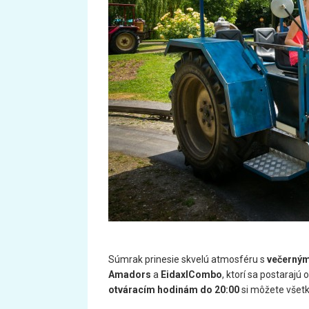
Súmrak prinesie skvelú atmosféru s
večerným
Amadors
a
EidaxlCombo
, ktorí sa postaraj
otváracím hodinám do 20:00
si môžete všetk