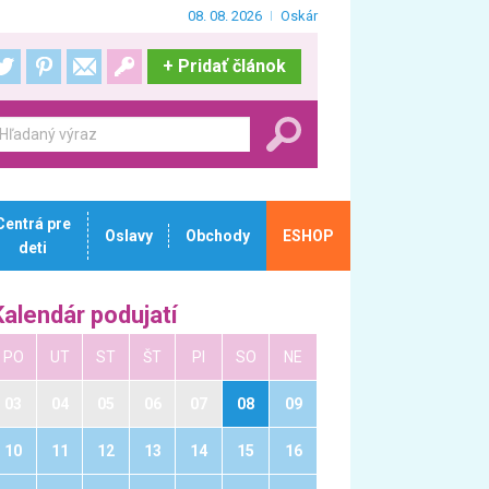
08. 08. 2026
Oskár
+
Pridať článok
Centrá pre
Oslavy
Obchody
ESHOP
deti
Kalendár podujatí
PO
UT
ST
ŠT
PI
SO
NE
03
04
05
06
07
08
09
10
11
12
13
14
15
16