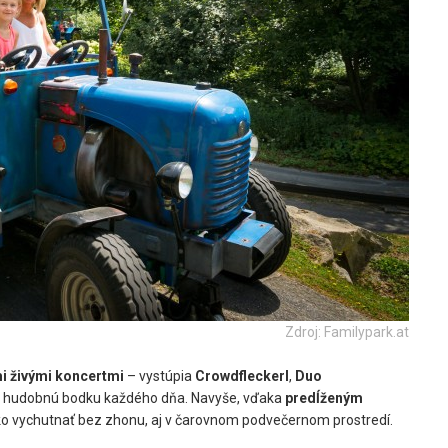
Zdroj: Familypark.at
i živými koncertmi
– vystúpia
Crowdfleckerl
,
Duo
ú o hudobnú bodku každého dňa. Navyše, vďaka
predĺženým
o vychutnať bez zhonu, aj v čarovnom podvečernom prostredí.