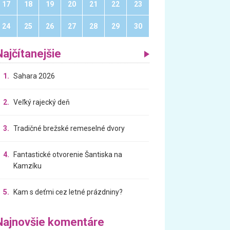
17
18
19
20
21
22
23
24
25
26
27
28
29
30
Najčítanejšie
1.
Sahara 2026
2.
Veľký rajecký deň
3.
Tradičné brežské remeselné dvory
4.
Fantastické otvorenie Šantiska na
Kamzíku
5.
Kam s deťmi cez letné prázdniny?
Najnovšie komentáre