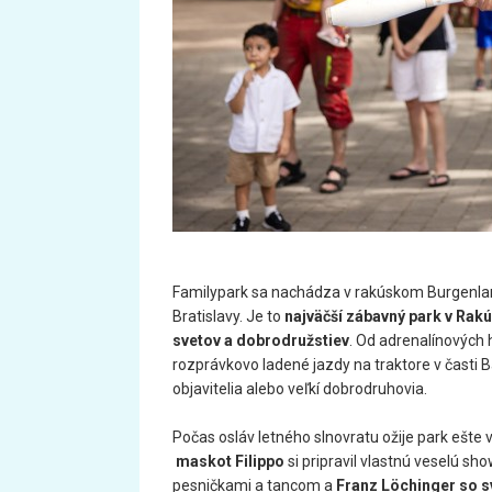
Familypark sa nachádza v rakúskom Burgenland
Bratislavy. Je to
najväčší zábavný park v Rak
svetov a dobrodružstiev
. Od adrenalínových 
rozprávkovo ladené jazdy na traktore v časti Ba
objavitelia alebo veľkí dobrodruhovia.
Počas osláv letného slnovratu ožije park ešte 
maskot Filippo
si pripravil vlastnú veselú sho
pesničkami a tancom a
Franz Löchinger so s