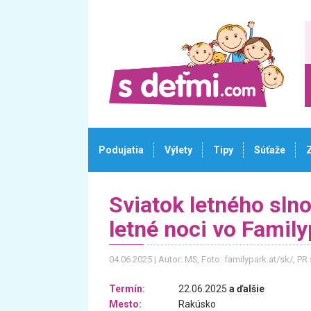
Podujatia
Výlety
Tipy
Súťaže
Sviatok letného slno
letné noci vo Family
04.06.2025
Autor: MS
, Foto: familypark.at/sk/, PR
Termín:
22.06.2025
a ďalšie
Mesto:
Rakúsko