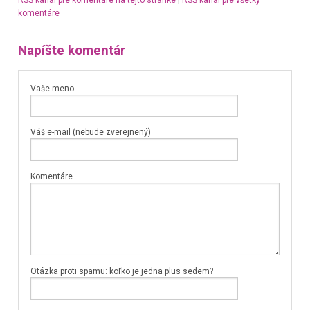
RSS kanál pre komentáre na tejto stránke
|
RSS kanál pre všetky
komentáre
Napíšte komentár
Vaše meno
Váš e-mail (nebude zverejnený)
Komentáre
Otázka proti spamu: koľko je jedna plus sedem?