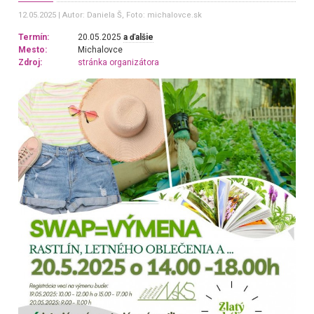
12.05.2025
Autor: Daniela Š
, Foto: michalovce.sk
Termín:
20.05.2025
a ďalšie
Mesto:
Michalovce
Zdroj:
stránka organizátora