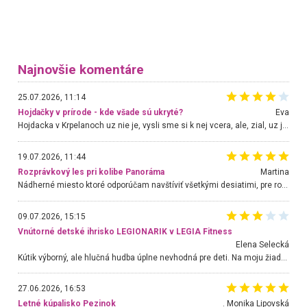
Najnovšie komentáre
25.07.2026, 11:14
Hojdačky v prírode - kde všade sú ukryté?
Eva
Hojdacka v Krpelanoch uz nie je, vysli sme si k nej vcera, ale, zial, uz je znicena. Ak sem planujete cestu len kvoli hojdacke, mozete si ju usetrit. Krasny vyhlad je tu vsak aj bez hojdacky :-)
19.07.2026, 11:44
Rozprávkový les pri kolibe Panoráma
Martina
Nádherné miesto ktoré odporúčam navštíviť všetkými desiatimi, pre rodiny s deťmi, dôchodcom... Proste a jednoducho ozaj rozprávkový les.. určite ešte prídeme. Odniesli sme si na pamiatku krásne tričká,
09.07.2026, 15:15
Vnútorné detské ihrisko LEGIONARIK v LEGIA Fitness
Elena Selecká
Kútik výborný, ale hlučná hudba úplne nevhodná pre deti. Na moju žiadosť o aspoň sušenie nereagovali.
27.06.2026, 16:53
Letné kúpalisko Pezinok
. Monika Lipovská