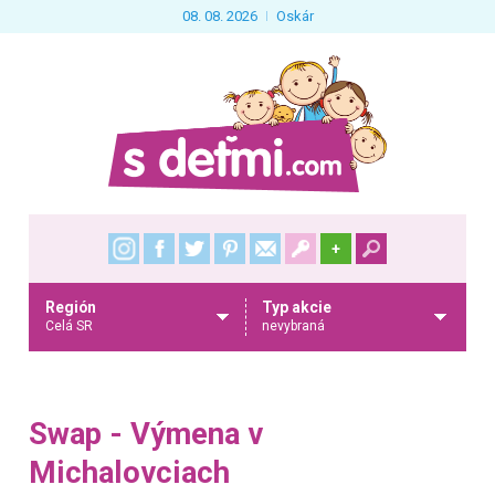
08. 08. 2026
Oskár
+
Región
Typ akcie
Celá SR
nevybraná
Swap - Výmena v
Michalovciach