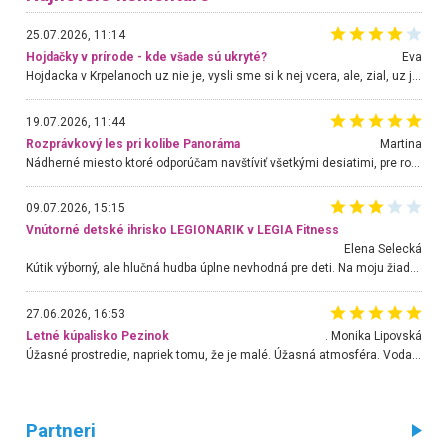
25.07.2026, 11:14
Hojdačky v prírode - kde všade sú ukryté?
Eva
Hojdacka v Krpelanoch uz nie je, vysli sme si k nej vcera, ale, zial, uz je znicena. Ak sem planujete cestu len kvoli hojdacke, mozete si ju usetrit. Krasny vyhlad je tu vsak aj bez hojdacky :-)
19.07.2026, 11:44
Rozprávkový les pri kolibe Panoráma
Martina
Nádherné miesto ktoré odporúčam navštíviť všetkými desiatimi, pre rodiny s deťmi, dôchodcom... Proste a jednoducho ozaj rozprávkový les.. určite ešte prídeme. Odniesli sme si na pamiatku krásne tričká,
09.07.2026, 15:15
Vnútorné detské ihrisko LEGIONARIK v LEGIA Fitness
Elena Selecká
Kútik výborný, ale hlučná hudba úplne nevhodná pre deti. Na moju žiadosť o aspoň sušenie nereagovali.
27.06.2026, 16:53
Letné kúpalisko Pezinok
. Monika Lipovská
Úžasné prostredie, napriek tomu, že je malé. Úžasná atmosféra. Voda fantastická a nádherná. Ľudí je pomerne veľa, ale su mili a ohľaduplní. Je veľmi zaujímavé sledovať, ako dokážu spolu športovať cudzí ľudia a bez ohľadu na vek. Vládne tu pohoda. Vnuka neviem dostať z vody. Ďakujem za krásny deň . Urcite sa sem vrátim. Jediný problém je s parkovaním, ale aj ten sa mi podarilo vyriešiť. Monika Bratislava
Partneri