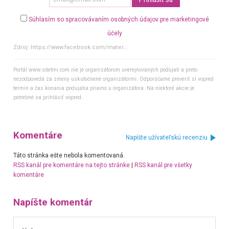
Súhlasím so spracovávaním osobných údajov pre marketingové
účely
Zdroj:
https://www.facebook.com/mater...
Portál www.sdetmi.com nie je organizátorom uverejňovaných podujatí a preto
nezodpovedá za zmeny uskutočnené organizátormi. Odporúčame preveriť si vopred
termín a čas konania podujatia priamo u organizátora. Na niektoré akcie je
potrebné sa prihlásiť vopred.
Komentáre
Napíšte užívateľskú recenziu
Táto stránka ešte nebola komentovaná.
RSS kanál pre komentáre na tejto stránke
|
RSS kanál pre všetky
komentáre
Napíšte komentár