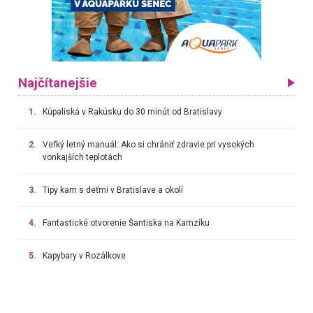
Najčítanejšie
1.
Kúpaliská v Rakúsku do 30 minút od Bratislavy
2.
Veľký letný manuál: Ako si chrániť zdravie pri vysokých
vonkajších teplotách
3.
Tipy kam s deťmi v Bratislave a okolí
4.
Fantastické otvorenie Šantiska na Kamzíku
5.
Kapybary v Rozálkove