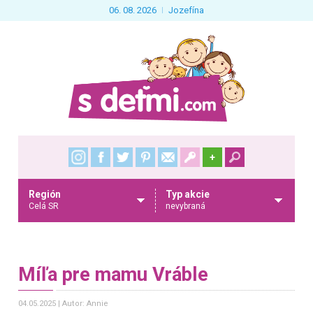
06. 08. 2026
Jozefína
+
Región
Typ akcie
Celá SR
nevybraná
Míľa pre mamu Vráble
04.05.2025
Autor: Annie