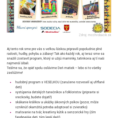
Zdroj: mcchrobacik.sk
Aj tento rok sme pre vás s veľkou láskou pripravili popoludnie plné
radosti, hudby, pohybu a zábavy! Tak ako každý rok, aj teraz sme sa
snažili zostaviť program, ktorý si užijú maminky, tatinkovia aj tí naši
najmenší šibali.
Tešíme sa, že opäť spolu oslávime Deň matiek – lebo si to všetky
zaslúžime!
hudobný program s VESELKOU (zaručene rozveselí aj ufrflané
deti)
vystúpenia detských tanečníkov a folkloristov (pripravte si
vreckovky, budete dojatí!)
skákanie králikov a ukážky šikovných psíkov (pozor, môže
vzniknúť okamžitá potreba adoptovať si zvieratko)
maľovanie na tvár, kreatívny kútik a senzorické hry (čím
farebnejšie deti, tým lepší deň!)