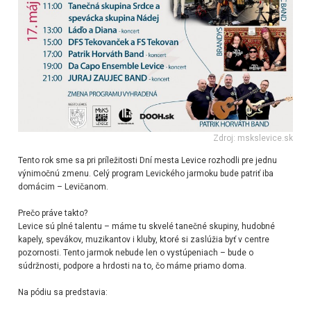
Zdroj: mskslevice.sk
Tento rok sme sa pri príležitosti Dní mesta Levice rozhodli pre jednu
výnimočnú zmenu. Celý program Levického jarmoku bude patriť iba
domácim – Levičanom.
Prečo práve takto?
Levice sú plné talentu – máme tu skvelé tanečné skupiny, hudobné
kapely, spevákov, muzikantov i kluby, ktoré si zaslúžia byť v centre
pozornosti. Tento jarmok nebude len o vystúpeniach – bude o
súdržnosti, podpore a hrdosti na to, čo máme priamo doma.
Na pódiu sa predstavia: