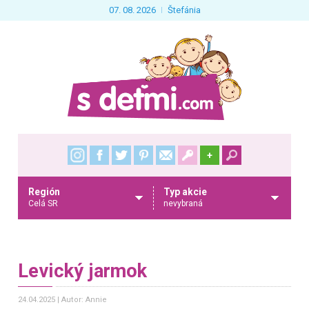
07. 08. 2026
Štefánia
+
Región
Typ akcie
Celá SR
nevybraná
Levický jarmok
24.04.2025
Autor: Annie