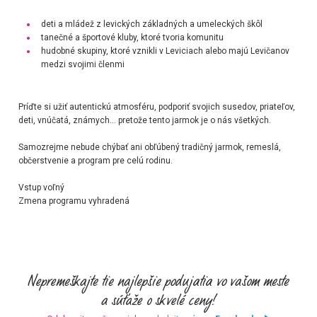
deti a mládež z levických základných a umeleckých škôl
tanečné a športové kluby, ktoré tvoria komunitu
hudobné skupiny, ktoré vznikli v Leviciach alebo majú Levičanov
medzi svojimi členmi
Príďte si užiť autentickú atmosféru, podporiť svojich susedov, priateľov,
deti, vnúčatá, známych... pretože tento jarmok je o nás všetkých.
Samozrejme nebude chýbať ani obľúbený tradičný jarmok, remeslá,
občerstvenie a program pre celú rodinu.
Vstup voľný
Zmena programu vyhradená