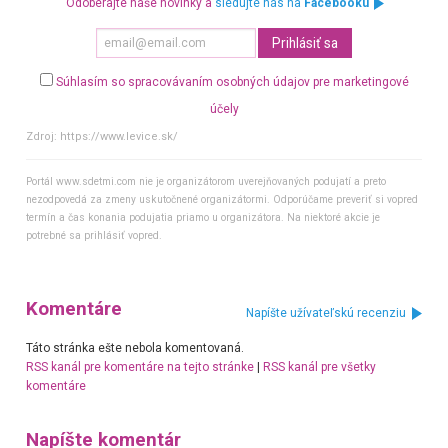
Odoberajte naše novinky a
sledujte nás na
Facebooku
Súhlasím so spracovávaním osobných údajov pre marketingové
účely
Zdroj:
https://www.levice.sk/
Portál www.sdetmi.com nie je organizátorom uverejňovaných podujatí a preto
nezodpovedá za zmeny uskutočnené organizátormi. Odporúčame preveriť si vopred
termín a čas konania podujatia priamo u organizátora. Na niektoré akcie je
potrebné sa prihlásiť vopred.
Komentáre
Napíšte užívateľskú recenziu
Táto stránka ešte nebola komentovaná.
RSS kanál pre komentáre na tejto stránke
|
RSS kanál pre všetky
komentáre
Napíšte komentár