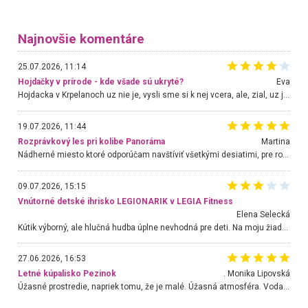
Najnovšie komentáre
25.07.2026, 11:14
Hojdačky v prírode - kde všade sú ukryté?
Eva
Hojdacka v Krpelanoch uz nie je, vysli sme si k nej vcera, ale, zial, uz je znicena. Ak sem planujete cestu len kvoli hojdacke, mozete si ju usetrit. Krasny vyhlad je tu vsak aj bez hojdacky :-)
19.07.2026, 11:44
Rozprávkový les pri kolibe Panoráma
Martina
Nádherné miesto ktoré odporúčam navštíviť všetkými desiatimi, pre rodiny s deťmi, dôchodcom... Proste a jednoducho ozaj rozprávkový les.. určite ešte prídeme. Odniesli sme si na pamiatku krásne tričká,
09.07.2026, 15:15
Vnútorné detské ihrisko LEGIONARIK v LEGIA Fitness
Elena Selecká
Kútik výborný, ale hlučná hudba úplne nevhodná pre deti. Na moju žiadosť o aspoň sušenie nereagovali.
27.06.2026, 16:53
Letné kúpalisko Pezinok
. Monika Lipovská
Úžasné prostredie, napriek tomu, že je malé. Úžasná atmosféra. Voda fantastická a nádherná. Ľudí je pomerne veľa, ale su mili a ohľaduplní. Je veľmi zaujímavé sledovať, ako dokážu spolu športovať cudzí ľudia a bez ohľadu na vek. Vládne tu pohoda. Vnuka neviem dostať z vody. Ďakujem za krásny deň . Urcite sa sem vrátim. Jediný problém je s parkovaním, ale aj ten sa mi podarilo vyriešiť. Monika Bratislava