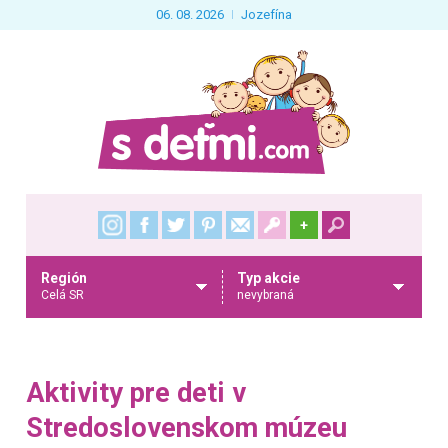
06. 08. 2026
Jozefína
+
Región
Typ akcie
Celá SR
nevybraná
Aktivity pre deti v
Stredoslovenskom múzeu