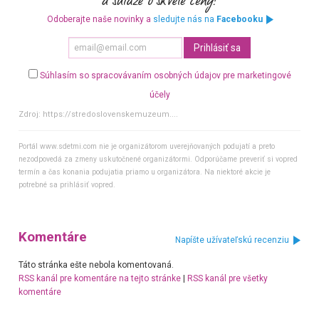
Odoberajte naše novinky a
sledujte nás na
Facebooku
Súhlasím so spracovávaním osobných údajov pre marketingové
účely
Zdroj:
https://stredoslovenskemuzeum....
Portál www.sdetmi.com nie je organizátorom uverejňovaných podujatí a preto
nezodpovedá za zmeny uskutočnené organizátormi. Odporúčame preveriť si vopred
termín a čas konania podujatia priamo u organizátora. Na niektoré akcie je
potrebné sa prihlásiť vopred.
Komentáre
Napíšte užívateľskú recenziu
Táto stránka ešte nebola komentovaná.
RSS kanál pre komentáre na tejto stránke
|
RSS kanál pre všetky
komentáre