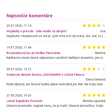
Najnovšie komentáre
25.07.2026, 11:14
Hojdačky v prírode - kde všade sú ukryté?
Eva
Hojdacka v Krpelanoch uz nie je, vysli sme si k nej vcera, ale, zial, uz je znicena. Ak sem planujete cestu len kvoli hojdacke, mozete si ju usetrit. Krasny vyhlad je tu vsak aj bez hojdacky :-)
19.07.2026, 11:44
Rozprávkový les pri kolibe Panoráma
Martina
Nádherné miesto ktoré odporúčam navštíviť všetkými desiatimi, pre rodiny s deťmi, dôchodcom... Proste a jednoducho ozaj rozprávkový les.. určite ešte prídeme. Odniesli sme si na pamiatku krásne tričká,
09.07.2026, 15:15
Vnútorné detské ihrisko LEGIONARIK v LEGIA Fitness
Elena Selecká
Kútik výborný, ale hlučná hudba úplne nevhodná pre deti. Na moju žiadosť o aspoň sušenie nereagovali.
27.06.2026, 16:53
Letné kúpalisko Pezinok
. Monika Lipovská
Úžasné prostredie, napriek tomu, že je malé. Úžasná atmosféra. Voda fantastická a nádherná. Ľudí je pomerne veľa, ale su mili a ohľaduplní. Je veľmi zaujímavé sledovať, ako dokážu spolu športovať cudzí ľudia a bez ohľadu na vek. Vládne tu pohoda. Vnuka neviem dostať z vody. Ďakujem za krásny deň . Urcite sa sem vrátim. Jediný problém je s parkovaním, ale aj ten sa mi podarilo vyriešiť. Monika Bratislava