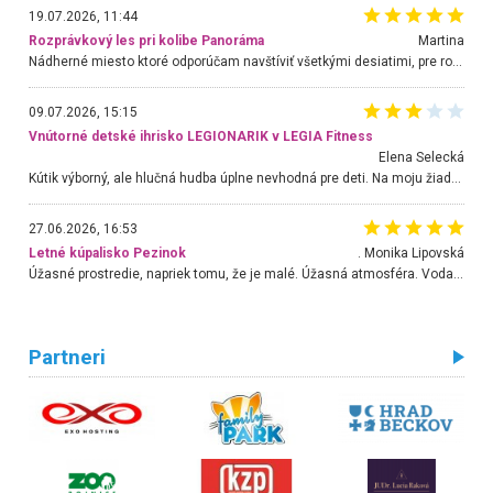
19.07.2026, 11:44
Rozprávkový les pri kolibe Panoráma
Martina
Nádherné miesto ktoré odporúčam navštíviť všetkými desiatimi, pre rodiny s deťmi, dôchodcom... Proste a jednoducho ozaj rozprávkový les.. určite ešte prídeme. Odniesli sme si na pamiatku krásne tričká,
09.07.2026, 15:15
Vnútorné detské ihrisko LEGIONARIK v LEGIA Fitness
Elena Selecká
Kútik výborný, ale hlučná hudba úplne nevhodná pre deti. Na moju žiadosť o aspoň sušenie nereagovali.
27.06.2026, 16:53
Letné kúpalisko Pezinok
. Monika Lipovská
Úžasné prostredie, napriek tomu, že je malé. Úžasná atmosféra. Voda fantastická a nádherná. Ľudí je pomerne veľa, ale su mili a ohľaduplní. Je veľmi zaujímavé sledovať, ako dokážu spolu športovať cudzí ľudia a bez ohľadu na vek. Vládne tu pohoda. Vnuka neviem dostať z vody. Ďakujem za krásny deň . Urcite sa sem vrátim. Jediný problém je s parkovaním, ale aj ten sa mi podarilo vyriešiť. Monika Bratislava
Partneri