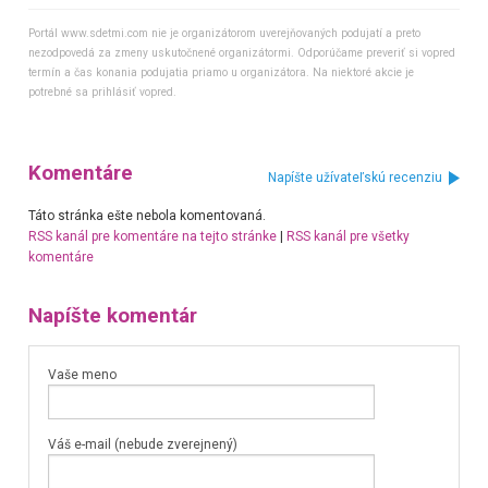
Portál www.sdetmi.com nie je organizátorom uverejňovaných podujatí a preto
nezodpovedá za zmeny uskutočnené organizátormi. Odporúčame preveriť si vopred
termín a čas konania podujatia priamo u organizátora. Na niektoré akcie je
potrebné sa prihlásiť vopred.
Komentáre
Napíšte užívateľskú recenziu
Táto stránka ešte nebola komentovaná.
RSS kanál pre komentáre na tejto stránke
|
RSS kanál pre všetky
komentáre
Napíšte komentár
Vaše meno
Váš e-mail (nebude zverejnený)