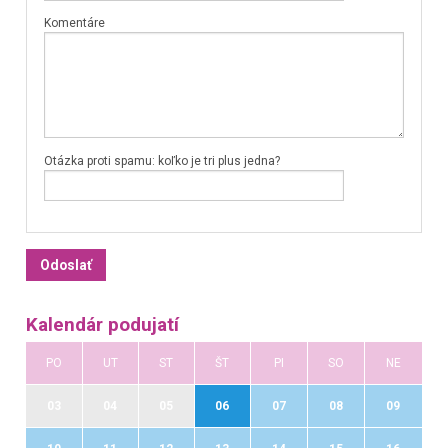
Komentáre
Otázka proti spamu: koľko je tri plus jedna?
Kalendár podujatí
PO
UT
ST
ŠT
PI
SO
NE
03
04
05
06
07
08
09