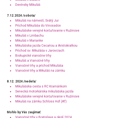
Devínsky Mikuláš
7.12.2024
/sobota/
Mikuláš na námestí, Svätý Jur
Príchod Mikuláša do Vinosadov
Mikulášske verejné korčuľovanie v Ružinove
Mikuláš v Limbachu
Mikuláš v Marianke
Mikulášska jazda Cecaňou a Aristokratkou
Príchod sv. Mikuláša v Jarovciach
Biskupické vianočne trhy
Mikuláš a Vianočné trhy
Vianočné trhy a príchod Mikuláša
Vianočné trhy a Mikuláš na zámku
8.12. 2024 /nedeľa/
Mikulášska cesta s RC Kramárikom
Senecká motorkárska mikulášska jazda
Mikulášske verejné korčuľovanie v Ružinove
Mikuláš na zámku Schloss Hof (AT)
Mohlo by Vás zaujímať:
Vianočné trhy v Bratislave a okolí 2024