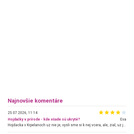
Najnovšie komentáre
25.07.2026, 11:14
Hojdačky v prírode - kde všade sú ukryté?
Eva
Hojdacka v Krpelanoch uz nie je, vysli sme si k nej vcera, ale, zial, uz je znicena. Ak sem planujete cestu len kvoli hojdacke, mozete si ju usetrit. Krasny vyhlad je tu vsak aj bez hojdacky :-)