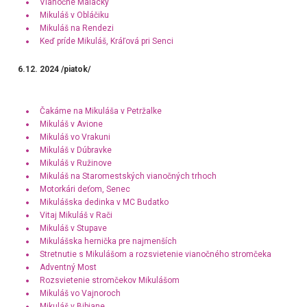
Vianočné Malacky
Mikuláš v Obláčiku
Mikuláš na Rendezi
Keď príde Mikuláš, Kráľová pri Senci
6.12. 2024 /piatok/
Čakáme na Mikuláša v Petržalke
Mikuláš v Avione
Mikuláš vo Vrakuni
Mikuláš v Dúbravke
Mikuláš v Ružinove
Mikuláš na Staromestských vianočných trhoch
Motorkári deťom, Senec
Mikulášska dedinka v MC Budatko
Vitaj Mikuláš v Rači
Mikuláš v Stupave
Mikulášska hernička pre najmenších
Stretnutie s Mikulášom a rozsvietenie vianočného stromčeka
Adventný Most
Rozsvietenie stromčekov Mikulášom
Mikuláš vo Vajnoroch
Mikuláš v Bibiane