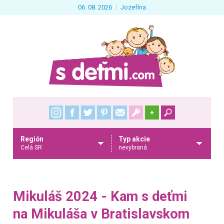
06. 08. 2026
Jozefína
+
Región
Typ akcie
Celá SR
nevybraná
Mikuláš 2024 - Kam s deťmi
na Mikuláša v Bratislavskom