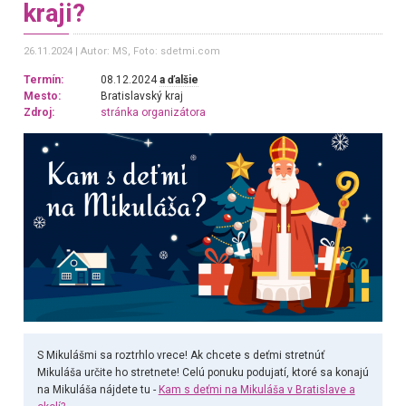
kraji?
26.11.2024
Autor: MS
, Foto: sdetmi.com
Termín:
08.12.2024
a ďalšie
Mesto:
Bratislavský kraj
Zdroj:
stránka organizátora
S Mikulášmi sa roztrhlo vrece! Ak chcete s deťmi stretnúť
Mikuláša určite ho stretnete! Celú ponuku podujatí, ktoré sa konajú
na Mikuláša nájdete tu -
Kam s deťmi na Mikuláša v Bratislave a