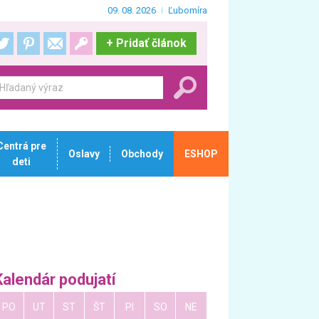
09. 08. 2026
Ľubomíra
+
Pridať článok
Centrá pre
Oslavy
Obchody
ESHOP
deti
Kalendár podujatí
PO
UT
ST
ŠT
PI
SO
NE