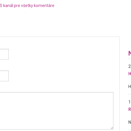
S kanál pre všetky komentáre
2
H
1
R