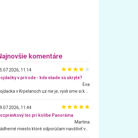
Najnovšie komentáre
5.07.2026, 11:14
ojdačky v prírode - kde všade sú ukryté?
Eva
Hojdacka v Krpelanoch uz nie je, vysli sme si k nej vcera, ale, zial, uz je znicena. Ak sem planujete cestu len kvoli hojdacke, mozete si ju usetrit. Krasny vyhlad je tu vsak aj bez hojdacky :-)
9.07.2026, 11:44
ozprávkový les pri kolibe Panoráma
Martina
Nádherné miesto ktoré odporúčam navštíviť všetkými desiatimi, pre rodiny s deťmi, dôchodcom... Proste a jednoducho ozaj rozprávkový les.. určite ešte prídeme. Odniesli sme si na pamiatku krásne tričká,