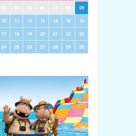
03
04
05
06
07
08
09
10
11
12
13
14
15
16
17
18
19
20
21
22
23
24
25
26
27
28
29
30