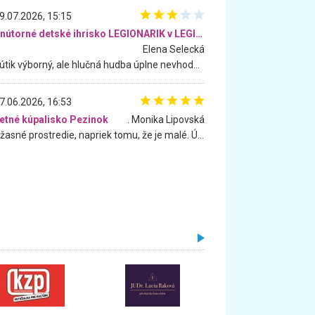
9.07.2026, 15:15
Vnútorné detské ihrisko LEGIONARIK v LEGIA Fitness
Elena Selecká
Kútik výborný, ale hlučná hudba úplne nevhodná pre deti. Na moju žiadosť o aspoň sušenie nereagovali.
7.06.2026, 16:53
etné kúpalisko Pezinok
. Monika Lipovská
Úžasné prostredie, napriek tomu, že je malé. Úžasná atmosféra. Voda fantastická a nádherná. Ľudí je pomerne veľa, ale su mili a ohľaduplní. Je veľmi zaujímavé sledovať, ako dokážu spolu športovať cudzí ľudia a bez ohľadu na vek. Vládne tu pohoda. Vnuka neviem dostať z vody. Ďakujem za krásny deň . Urcite sa sem vrátim. Jediný problém je s parkovaním, ale aj ten sa mi podarilo vyriešiť. Monika Bratislava