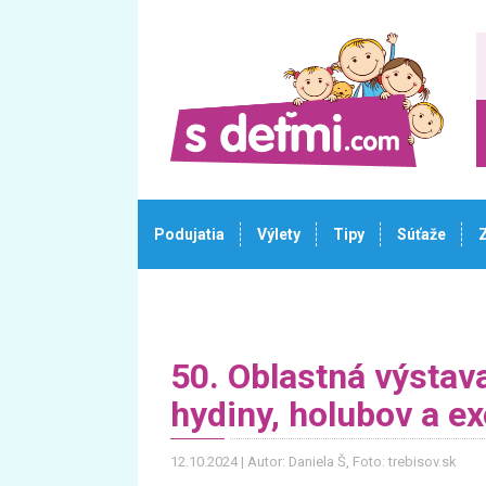
Podujatia
Výlety
Tipy
Súťaže
50. Oblastná výstava
hydiny, holubov a e
12.10.2024
Autor: Daniela Š
, Foto: trebisov.sk