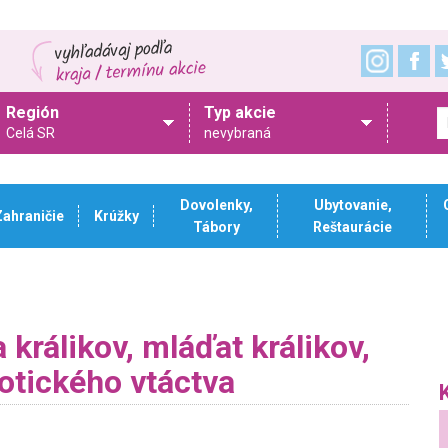
Región
Typ akcie
Celá SR
nevybraná
Dovolenky,
Ubytovanie,
Zahraničie
Krúžky
Tábory
Reštaurácie
 králikov, mláďat králikov,
xotického vtáctva