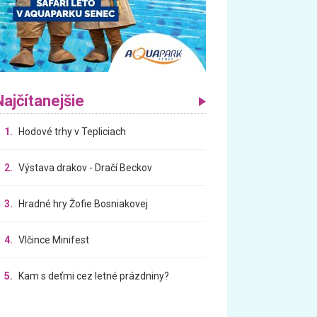
Najčítanejšie
1.
Hodové trhy v Tepliciach
2.
Výstava drakov - Dračí Beckov
3.
Hradné hry Žofie Bosniakovej
4.
Vlčince Minifest
5.
Kam s deťmi cez letné prázdniny?