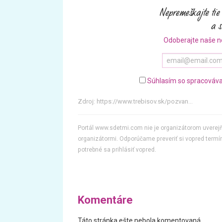
Odoberajte naše n
Súhlasím so spracováva
Zdroj:
https://www.trebisov.sk/pozvan...
Portál www.sdetmi.com nie je organizátorom uvere
organizátormi. Odporúčame preveriť si vopred termín
potrebné sa prihlásiť vopred.
Komentáre
Táto stránka ešte nebola komentovaná.