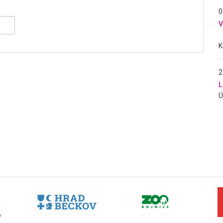
0
2
L