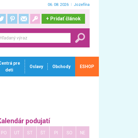
06. 08. 2026
Jozefína
+
Pridať článok
Centrá pre
Oslavy
Obchody
ESHOP
deti
Kalendár podujatí
PO
UT
ST
ŠT
PI
SO
NE