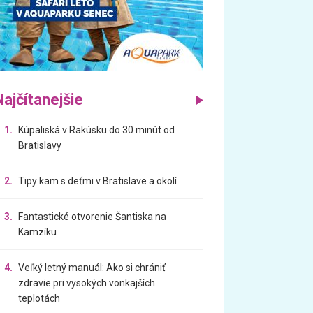
Najčítanejšie
1.
Kúpaliská v Rakúsku do 30 minút od
Bratislavy
2.
Tipy kam s deťmi v Bratislave a okolí
3.
Fantastické otvorenie Šantiska na
Kamzíku
4.
Veľký letný manuál: Ako si chrániť
zdravie pri vysokých vonkajších
teplotách