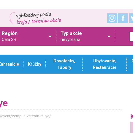
Región
Typ akcie
Celá SR
nevybraná
Dovolenky,
Ubytovanie,
Zahraničie
Krúžky
Tábory
Reštaurácie
ye
/event/zemplin-veteran-rallye/