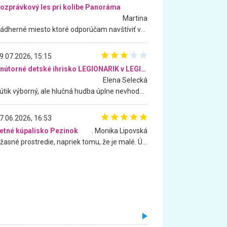
ozprávkový les pri kolibe Panoráma
Martina
Nádherné miesto ktoré odporúčam navštíviť všetkými desiatimi, pre rodiny s deťmi, dôchodcom... Proste a jednoducho ozaj rozprávkový les.. určite ešte prídeme. Odniesli sme si na pamiatku krásne tričká,
9.07.2026, 15:15
Vnútorné detské ihrisko LEGIONARIK v LEGIA Fitness
Elena Selecká
Kútik výborný, ale hlučná hudba úplne nevhodná pre deti. Na moju žiadosť o aspoň sušenie nereagovali.
7.06.2026, 16:53
etné kúpalisko Pezinok
. Monika Lipovská
Úžasné prostredie, napriek tomu, že je malé. Úžasná atmosféra. Voda fantastická a nádherná. Ľudí je pomerne veľa, ale su mili a ohľaduplní. Je veľmi zaujímavé sledovať, ako dokážu spolu športovať cudzí ľudia a bez ohľadu na vek. Vládne tu pohoda. Vnuka neviem dostať z vody. Ďakujem za krásny deň . Urcite sa sem vrátim. Jediný problém je s parkovaním, ale aj ten sa mi podarilo vyriešiť. Monika Bratislava