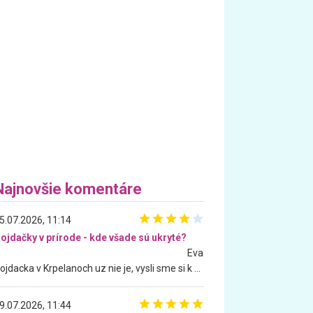
Najnovšie komentáre
5.07.2026, 11:14
ojdačky v prírode - kde všade sú ukryté?
Eva
Hojdacka v Krpelanoch uz nie je, vysli sme si k nej vcera, ale, zial, uz je znicena. Ak sem planujete cestu len kvoli hojdacke, mozete si ju usetrit. Krasny vyhlad je tu vsak aj bez hojdacky :-)
9.07.2026, 11:44