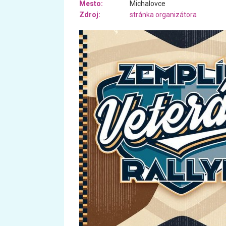
Mesto:
Michalovce
Zdroj:
stránka organizátora