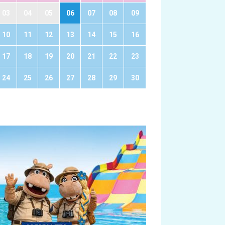
03
04
05
06
07
08
09
10
11
12
13
14
15
16
17
18
19
20
21
22
23
24
25
26
27
28
29
30