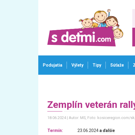
Podujatia
Výlety
Tipy
Súťaže
Zemplín veterán rall
18.06.2024
Autor: MS
, Foto: kosiceregion.com/sk
Termín:
23.06.2024
a ďalšie