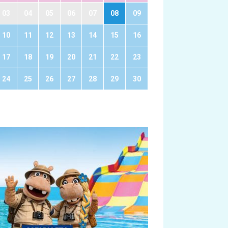
03
04
05
06
07
08
09
10
11
12
13
14
15
16
17
18
19
20
21
22
23
24
25
26
27
28
29
30