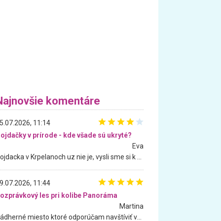
Najnovšie komentáre
5.07.2026, 11:14
ojdačky v prírode - kde všade sú ukryté?
Eva
Hojdacka v Krpelanoch uz nie je, vysli sme si k nej vcera, ale, zial, uz je znicena. Ak sem planujete cestu len kvoli hojdacke, mozete si ju usetrit. Krasny vyhlad je tu vsak aj bez hojdacky :-)
9.07.2026, 11:44
ozprávkový les pri kolibe Panoráma
Martina
Nádherné miesto ktoré odporúčam navštíviť všetkými desiatimi, pre rodiny s deťmi, dôchodcom... Proste a jednoducho ozaj rozprávkový les.. určite ešte prídeme. Odniesli sme si na pamiatku krásne tričká,