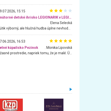
9.07.2026, 15:15
Vnútorné detské ihrisko LEGIONARIK v LEGIA Fitness
Elena Selecká
Kútik výborný, ale hlučná hudba úplne nevhodná pre deti. Na moju žiadosť o aspoň sušenie nereagovali.
7.06.2026, 16:53
etné kúpalisko Pezinok
. Monika Lipovská
Úžasné prostredie, napriek tomu, že je malé. Úžasná atmosféra. Voda fantastická a nádherná. Ľudí je pomerne veľa, ale su mili a ohľaduplní. Je veľmi zaujímavé sledovať, ako dokážu spolu športovať cudzí ľudia a bez ohľadu na vek. Vládne tu pohoda. Vnuka neviem dostať z vody. Ďakujem za krásny deň . Urcite sa sem vrátim. Jediný problém je s parkovaním, ale aj ten sa mi podarilo vyriešiť. Monika Bratislava