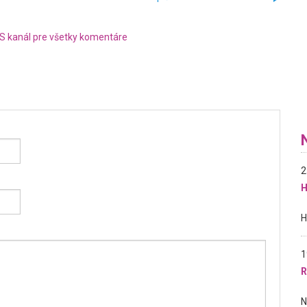
S kanál pre všetky komentáre
2
H
1
R