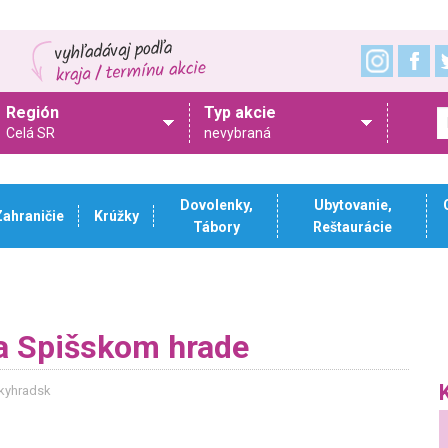
Región
Typ akcie
Celá SR
nevybraná
Dovolenky,
Ubytovanie,
Zahraničie
Krúžky
Tábory
Reštaurácie
a Spišskom hrade
skyhradsk