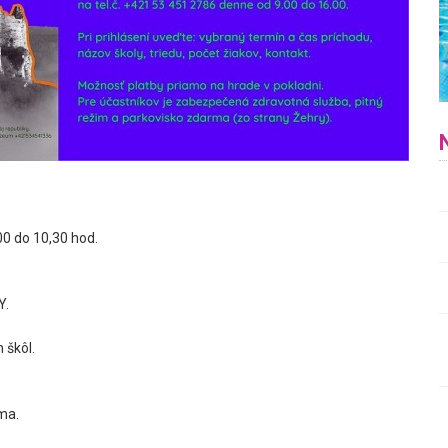
00 do 10,30 hod.
Y.
 škôl.
ma.