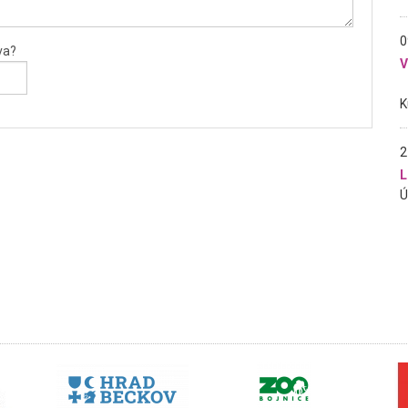
0
va?
2
L