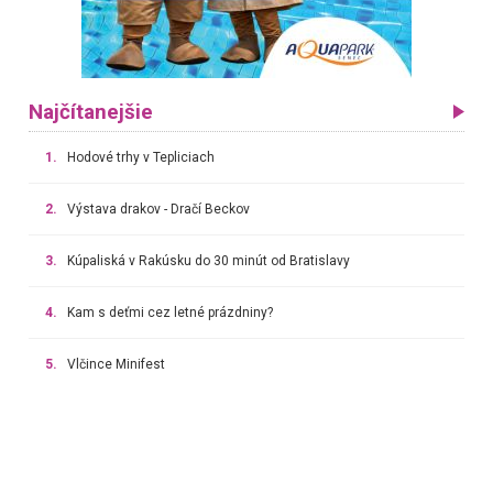
Najčítanejšie
1.
Hodové trhy v Tepliciach
2.
Výstava drakov - Dračí Beckov
3.
Kúpaliská v Rakúsku do 30 minút od Bratislavy
4.
Kam s deťmi cez letné prázdniny?
5.
Vlčince Minifest