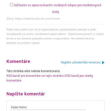
Súhlasím so spracovávaním osobných údajov pre marketingové
účely
Zdroj:
https://www.facebook.com/event...
Portál www.sdetmi.com nie je organizátorom uverejňovaných podujatí a preto
nezodpovedá za zmeny uskutočnené organizátormi. Odporúčame preveriť si vopred
termín a čas konania podujatia priamo u organizátora. Na niektoré akcie je
potrebné sa prihlásiť vopred.
Komentáre
Napíšte užívateľskú recenziu
Táto stránka ešte nebola komentovaná.
RSS kanál pre komentáre na tejto stránke
|
RSS kanál pre všetky
komentáre
Napíšte komentár
Vaše meno