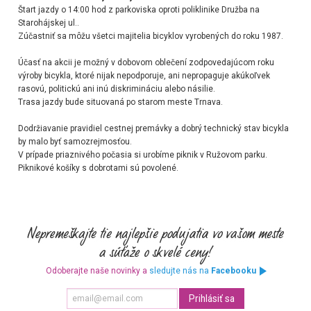
Štart jazdy o 14:00 hod z parkoviska oproti poliklinike Družba na
Starohájskej ul..
Zúčastniť sa môžu všetci majitelia bicyklov vyrobených do roku 1987.
Účasť na akcii je možný v dobovom oblečení zodpovedajúcom roku
výroby bicykla, ktoré nijak nepodporuje, ani nepropaguje akúkoľvek
rasovú, politickú ani inú diskrimináciu alebo násilie.
Trasa jazdy bude situovaná po starom meste Trnava.
Dodržiavanie pravidiel cestnej premávky a dobrý technický stav bicykla
by malo byť samozrejmosťou.
V prípade priaznivého počasia si urobíme piknik v Ružovom parku.
Piknikové košíky s dobrotami sú povolené.
Odoberajte naše novinky a
sledujte nás na
Facebooku