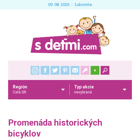
09. 08. 2026
Ľubomíra
+
Región
Typ akcie
Celá SR
nevybraná
Promenáda historických
bicyklov