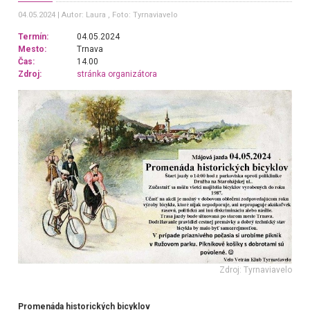
04.05.2024
Autor: Laura
, Foto: Tyrnaviavelo
Termín:
04.05.2024
Mesto:
Trnava
Čas:
14.00
Zdroj:
stránka organizátora
Zdroj: Tyrnaviavelo
Promenáda historických bicyklov