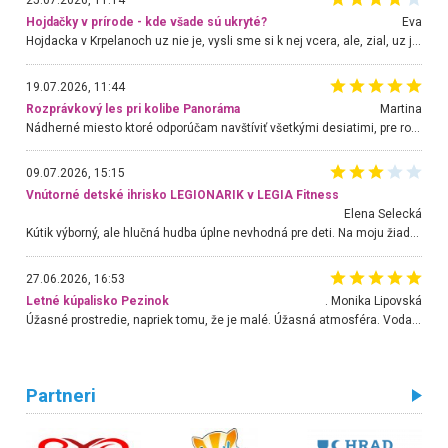
Hojdačky v prírode - kde všade sú ukryté?
Eva
Hojdacka v Krpelanoch uz nie je, vysli sme si k nej vcera, ale, zial, uz je znicena. Ak sem planujete cestu len kvoli hojdacke, mozete si ju usetrit. Krasny vyhlad je tu vsak aj bez hojdacky :-)
19.07.2026, 11:44
Rozprávkový les pri kolibe Panoráma
Martina
Nádherné miesto ktoré odporúčam navštíviť všetkými desiatimi, pre rodiny s deťmi, dôchodcom... Proste a jednoducho ozaj rozprávkový les.. určite ešte prídeme. Odniesli sme si na pamiatku krásne tričká,
09.07.2026, 15:15
Vnútorné detské ihrisko LEGIONARIK v LEGIA Fitness
Elena Selecká
Kútik výborný, ale hlučná hudba úplne nevhodná pre deti. Na moju žiadosť o aspoň sušenie nereagovali.
27.06.2026, 16:53
Letné kúpalisko Pezinok
. Monika Lipovská
Úžasné prostredie, napriek tomu, že je malé. Úžasná atmosféra. Voda fantastická a nádherná. Ľudí je pomerne veľa, ale su mili a ohľaduplní. Je veľmi zaujímavé sledovať, ako dokážu spolu športovať cudzí ľudia a bez ohľadu na vek. Vládne tu pohoda. Vnuka neviem dostať z vody. Ďakujem za krásny deň . Urcite sa sem vrátim. Jediný problém je s parkovaním, ale aj ten sa mi podarilo vyriešiť. Monika Bratislava
Partneri