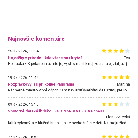
Najnovšie komentáre
25.07.2026, 11:14
Hojdačky v prírode - kde všade sú ukryté?
Eva
Hojdacka v Krpelanoch uz nie je, vysli sme si k nej vcera, ale, zial, uz je znicena. Ak sem planujete cestu len kvoli hojdacke, mozete si ju usetrit. Krasny vyhlad je tu vsak aj bez hojdacky :-)
19.07.2026, 11:44
Rozprávkový les pri kolibe Panoráma
Martina
Nádherné miesto ktoré odporúčam navštíviť všetkými desiatimi, pre rodiny s deťmi, dôchodcom... Proste a jednoducho ozaj rozprávkový les.. určite ešte prídeme. Odniesli sme si na pamiatku krásne tričká,
09.07.2026, 15:15
Vnútorné detské ihrisko LEGIONARIK v LEGIA Fitness
Elena Selecká
Kútik výborný, ale hlučná hudba úplne nevhodná pre deti. Na moju žiadosť o aspoň sušenie nereagovali.
27.06.2026, 16:53