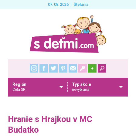
07. 08. 2026
Štefánia
+
Región
Typ akcie
Celá SR
nevybraná
Hranie s Hrajkou v MC
Budatko