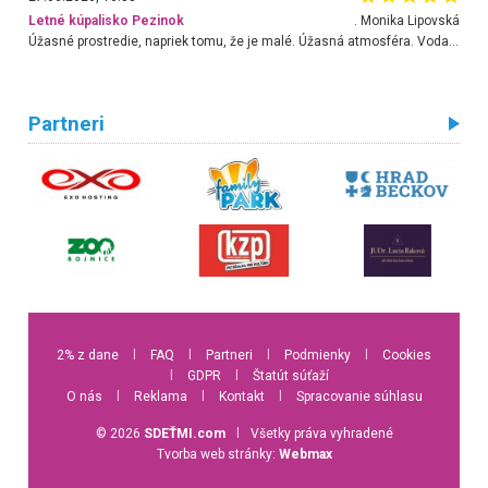
Letné kúpalisko Pezinok
. Monika Lipovská
Úžasné prostredie, napriek tomu, že je malé. Úžasná atmosféra. Voda fantastická a nádherná. Ľudí je pomerne veľa, ale su mili a ohľaduplní. Je veľmi zaujímavé sledovať, ako dokážu spolu športovať cudzí ľudia a bez ohľadu na vek. Vládne tu pohoda. Vnuka neviem dostať z vody. Ďakujem za krásny deň . Urcite sa sem vrátim. Jediný problém je s parkovaním, ale aj ten sa mi podarilo vyriešiť. Monika Bratislava
Partneri
2% z dane
l
FAQ
l
Partneri
l
Podmienky
l
Cookies
l
GDPR
l
Štatút súťaží
O nás
l
Reklama
l
Kontakt
l
Spracovanie súhlasu
© 2026
SDEŤMI.com
l
Všetky práva vyhradené
Tvorba web stránky:
Webmax