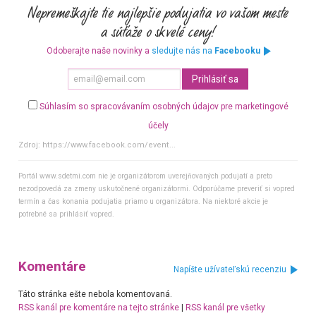
Odoberajte naše novinky a
sledujte nás na
Facebooku
Súhlasím so spracovávaním osobných údajov pre marketingové
účely
Zdroj:
https://www.facebook.com/event...
Portál www.sdetmi.com nie je organizátorom uverejňovaných podujatí a preto
nezodpovedá za zmeny uskutočnené organizátormi. Odporúčame preveriť si vopred
termín a čas konania podujatia priamo u organizátora. Na niektoré akcie je
potrebné sa prihlásiť vopred.
Komentáre
Napíšte užívateľskú recenziu
Táto stránka ešte nebola komentovaná.
RSS kanál pre komentáre na tejto stránke
|
RSS kanál pre všetky