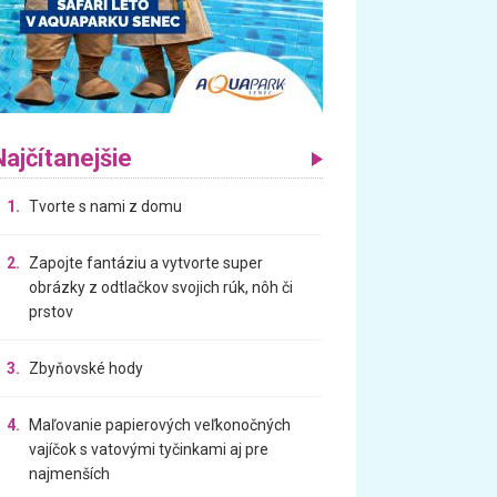
Najčítanejšie
1.
Tvorte s nami z domu
2.
Zapojte fantáziu a vytvorte super
obrázky z odtlačkov svojich rúk, nôh či
prstov
3.
Zbyňovské hody
4.
Maľovanie papierových veľkonočných
vajíčok s vatovými tyčinkami aj pre
najmenších