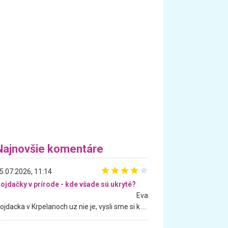
Najnovšie komentáre
5.07.2026, 11:14
ojdačky v prírode - kde všade sú ukryté?
Eva
Hojdacka v Krpelanoch uz nie je, vysli sme si k nej vcera, ale, zial, uz je znicena. Ak sem planujete cestu len kvoli hojdacke, mozete si ju usetrit. Krasny vyhlad je tu vsak aj bez hojdacky :-)