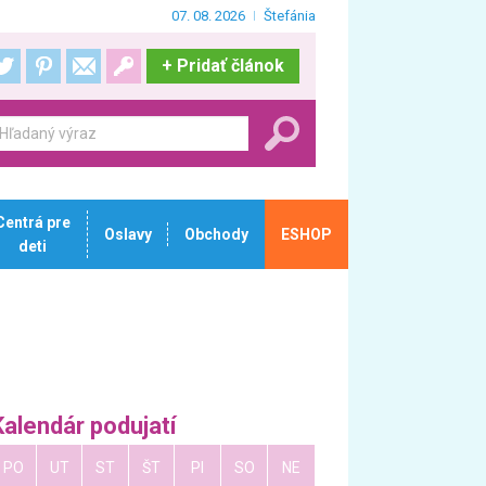
07. 08. 2026
Štefánia
+
Pridať článok
Centrá pre
Oslavy
Obchody
ESHOP
deti
Kalendár podujatí
PO
UT
ST
ŠT
PI
SO
NE