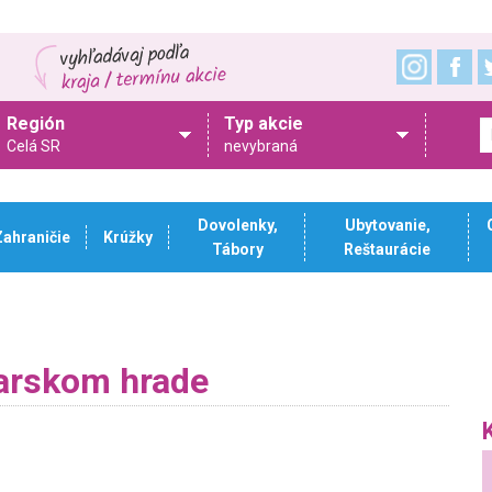
Región
Typ akcie
Celá SR
nevybraná
Dovolenky,
Ubytovanie,
Zahraničie
Krúžky
Tábory
Reštaurácie
arskom hrade