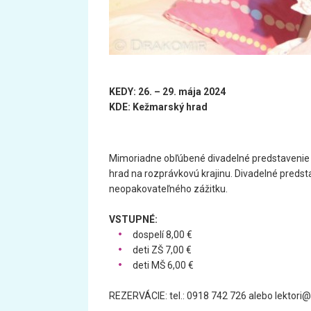
KEDY: 26. – 29. mája 2024
KDE: Kežmarský hrad
Mimoriadne obľúbené divadelné predstavenie
hrad na rozprávkovú krajinu. Divadelné predst
neopakovateľného zážitku.
VSTUPNÉ:
dospelí 8,00 €
deti ZŠ 7,00 €
deti MŠ 6,00 €
REZERVÁCIE: tel.: 0918 742 726 alebo lekto