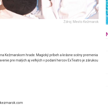
Zdroj: Mesto Kežmarok
 na Kežmarskom hrade. Magický príbeh a krásne scény premenia
avenie pre malých aj veľkých v podaní hercov ExTeatro je zárukou
ri@kezmarok.com