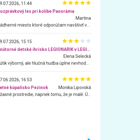
9.07.2026, 11:44
ozprávkový les pri kolibe Panoráma
Martina
Nádherné miesto ktoré odporúčam navštíviť všetkými desiatimi, pre rodiny s deťmi, dôchodcom... Proste a jednoducho ozaj rozprávkový les.. určite ešte prídeme. Odniesli sme si na pamiatku krásne tričká,
9.07.2026, 15:15
Vnútorné detské ihrisko LEGIONARIK v LEGIA Fitness
Elena Selecká
Kútik výborný, ale hlučná hudba úplne nevhodná pre deti. Na moju žiadosť o aspoň sušenie nereagovali.
7.06.2026, 16:53
etné kúpalisko Pezinok
. Monika Lipovská
Úžasné prostredie, napriek tomu, že je malé. Úžasná atmosféra. Voda fantastická a nádherná. Ľudí je pomerne veľa, ale su mili a ohľaduplní. Je veľmi zaujímavé sledovať, ako dokážu spolu športovať cudzí ľudia a bez ohľadu na vek. Vládne tu pohoda. Vnuka neviem dostať z vody. Ďakujem za krásny deň . Urcite sa sem vrátim. Jediný problém je s parkovaním, ale aj ten sa mi podarilo vyriešiť. Monika Bratislava