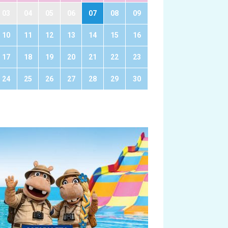
03
04
05
06
07
08
09
10
11
12
13
14
15
16
17
18
19
20
21
22
23
24
25
26
27
28
29
30