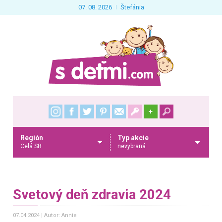
07. 08. 2026
Štefánia
+
Región
Typ akcie
Celá SR
nevybraná
Svetový deň zdravia 2024
07.04.2024
Autor: Annie