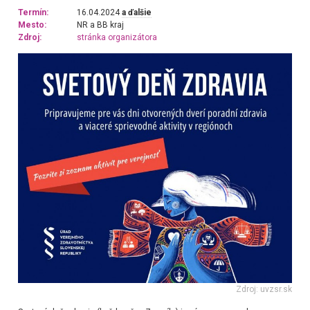
Termín:
16.04.2024
a ďalšie
Mesto:
NR a BB kraj
Zdroj:
stránka organizátora
Zdroj: uvzsr.sk