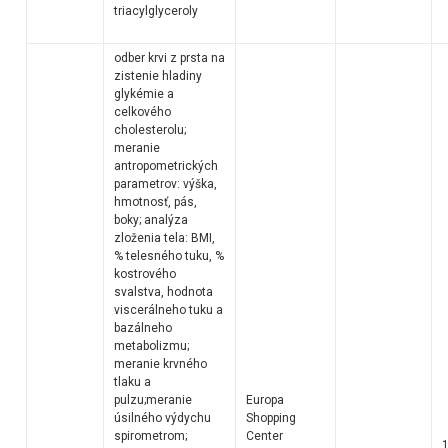
triacylglyceroly
odber krvi z prsta na
zistenie hladiny
glykémie a
celkového
cholesterolu;
meranie
antropometrických
parametrov: výška,
hmotnosť, pás,
boky; analýza
zloženia tela: BMI,
% telesného tuku, %
kostrového
svalstva, hodnota
viscerálneho tuku a
bazálneho
metabolizmu;
meranie krvného
tlaku a
pulzu;meranie
Europa
úsilného výdychu
Shopping
spirometrom;
Center
1