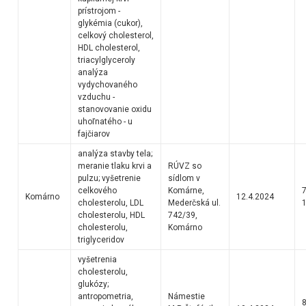
prístrojom -
glykémia (cukor),
celkový cholesterol,
HDL cholesterol,
triacylglyceroly
analýza
vydychovaného
vzduchu -
stanovovanie oxidu
uhoľnatého - u
fajčiarov
analýza stavby tela;
meranie tlaku krvi a
RÚVZ so
pulzu; vyšetrenie
sídlom v
celkového
Komárne,
7
Komárno
12.4.2024
cholesterolu, LDL
Mederčská ul.
1
cholesterolu, HDL
742/39,
cholesterolu,
Komárno
triglyceridov
vyšetrenia
cholesterolu,
glukózy;
antropometria,
Námestie
8