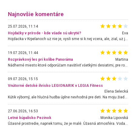
Najnovšie komentáre
25.07.2026, 11:14
Hojdačky v prírode - kde všade sú ukryté?
Eva
Hojdacka v Krpelanoch uz nie je, vysli sme si k nej vcera, ale, zial, uz je znicena. Ak sem planujete cestu len kvoli hojdacke, mozete si ju usetrit. Krasny vyhlad je tu vsak aj bez hojdacky :-)
19.07.2026, 11:44
Rozprávkový les pri kolibe Panoráma
Martina
Nádherné miesto ktoré odporúčam navštíviť všetkými desiatimi, pre rodiny s deťmi, dôchodcom... Proste a jednoducho ozaj rozprávkový les.. určite ešte prídeme. Odniesli sme si na pamiatku krásne tričká,
09.07.2026, 15:15
Vnútorné detské ihrisko LEGIONARIK v LEGIA Fitness
Elena Selecká
Kútik výborný, ale hlučná hudba úplne nevhodná pre deti. Na moju žiadosť o aspoň sušenie nereagovali.
27.06.2026, 16:53
Letné kúpalisko Pezinok
. Monika Lipovská
Úžasné prostredie, napriek tomu, že je malé. Úžasná atmosféra. Voda fantastická a nádherná. Ľudí je pomerne veľa, ale su mili a ohľaduplní. Je veľmi zaujímavé sledovať, ako dokážu spolu športovať cudzí ľudia a bez ohľadu na vek. Vládne tu pohoda. Vnuka neviem dostať z vody. Ďakujem za krásny deň . Urcite sa sem vrátim. Jediný problém je s parkovaním, ale aj ten sa mi podarilo vyriešiť. Monika Bratislava