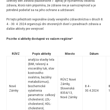
Svetový deň zdravia (každoročne 7. apríla) je významnou oslavou
zdravia, ktorá nám pripomína, že zdravie nie je samozrejmosť a je
potrebné podieľať sa na jeho ochrane a udržiavaní.
Pri tejto príležitosti regionálne úrady verejného zdravotníctva v dňoch 8.
4. - 30. 4. 2024 organizujú dni otvorených dverí v poradniach zdravia a
ďalšie aktivity pre verejnosť.
Pozrite si aktivity dostupné vo vašom regióne*
RÚVZ
Popis aktivity
Miesto
Dátum
analýza stavby tela
(BMI, telesný a
viscerálny tuk, stav
kostrového
svalstva, bazálny
RÚVZ Nové
metabolizmus);
Zámky,
Nové
biochemické
8.4 -
8
Slovenská
Zámky
vyšetrenia
30.4.2024
1
8354/13,
parametrov: celkový
Nové Zámky
cholesterol, LDL-
cholesterol, HDL-
cholesterol,