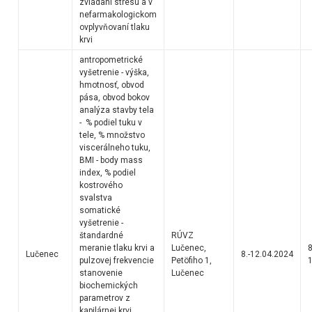
zvládaní stresu a v
nefarmakologickom
ovplyvňovaní tlaku
krvi
antropometrické
vyšetrenie - výška,
hmotnosť, obvod
pása, obvod bokov
analýza stavby tela
- % podiel tuku v
tele, % množstvo
viscerálneho tuku,
BMI - body mass
index, % podiel
kostrového
svalstva
somatické
vyšetrenie -
štandardné
RÚVZ
meranie tlaku krvi a
Lučenec,
8
Lučenec
8.-12.04.2024
pulzovej frekvencie
Petöfiho 1,
1
stanovenie
Lučenec
biochemických
parametrov z
kapilárnej krvi