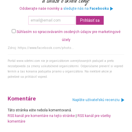
Odoberajte naše novinky a
sledujte nás na
Facebooku
Súhlasím so spracovávaním osobných údajov pre marketingové
účely
Zdroj:
https://www.facebook.com/photo...
Portál www.sdetmi.com nie je organizátorom uverejňovaných podujatí a preto
nezodpovedá za zmeny uskutočnené organizátormi. Odporúčame preveriť si vopred
termín a čas konania podujatia priamo u organizátora. Na niektoré akcie je
potrebné sa prihlásiť vopred.
Komentáre
Napíšte užívateľskú recenziu
Táto stránka ešte nebola komentovaná.
RSS kanál pre komentáre na tejto stránke
|
RSS kanál pre všetky
komentáre