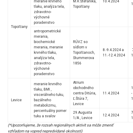
meranie krvného
M.R.Štefánika,
10.4.2024
1
tlaku, analýza tela,
Topoľčany
zdravotno-
výchovné
poradenstvo
Topoľčany
antropometrické
merania,
biochemické
RÚVZ so
merania, meranie
sídlom v
8.-9.4.2024 a
7
krvného tlaku,
Topoľčanoch,
11.-12.4.2024
1
analýza tela,
Stummerova
zdravotno-
1856
výchovné
poradenstvo
Atrium
meranie krvného
obchodného
1
tlaku, BMI ,
centra Ditúria,
11.4.2024
-
viscerálneho tuku,
Ľ.Štúra 7,
1
Levice
bazálneho
Levice
metabolizmu,
percentuálny pomer
29.Augusta
7
12.4.2024
tuku a svalov
1/A , Levice
1
(*Upozorňujeme, že rozsah regionálnych aktivít sa môže zmeniť
vzhľadom na vopred nepredvídané okolnosti)