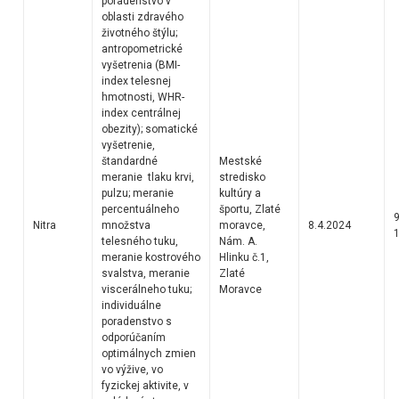
poradenstvo v
oblasti zdravého
životného štýlu;
antropometrické
vyšetrenia (BMI-
index telesnej
hmotnosti, WHR-
index centrálnej
obezity); somatické
vyšetrenie,
štandardné
Mestské
meranie tlaku krvi,
stredisko
pulzu; meranie
kultúry a
percentuálneho
športu, Zlaté
9
Nitra
množstva
moravce,
8.4.2024
telesného tuku,
Nám. A.
meranie kostrového
Hlinku č.1,
svalstva, meranie
Zlaté
viscerálneho tuku;
Moravce
individuálne
poradenstvo s
odporúčaním
optimálnych zmien
vo výžive, vo
fyzickej aktivite, v