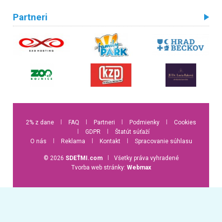
Partneri
2% z dane
l
FAQ
l
Partneri
l
Podmienky
l
Cookies
l
GDPR
l
Štatút súťaží
O nás
l
Reklama
l
Kontakt
l
Spracovanie súhlasu
© 2026
SDEŤMI.com
l
Všetky práva vyhradené
Tvorba web stránky:
Webmax