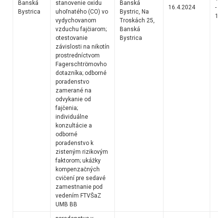
Banská
stanovenie oxidu
Banská
16.4.2024
-
Bystrica
uhoľnatého (CO) vo
Bystric, Na
1
vydychovanom
Troskách 25,
vzduchu fajčiarom;
Banská
otestovanie
Bystrica
závislosti na nikotín
prostredníctvom
Fagerschtrömovho
dotazníka; odborné
poradenstvo
zamerané na
odvykanie od
fajčenia;
individuálne
konzultácie a
odborné
poradenstvo k
zisteným rizikovým
faktorom; ukážky
kompenzačných
cvičení pre sedavé
zamestnanie pod
vedením FTVŠaZ
UMB BB