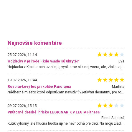
Najnovšie komentáre
25.07.2026, 11:14
Hojdačky v prírode - kde všade sú ukryté?
Eva
Hojdacka v Krpelanoch uz nie je, vysli sme si k nej vcera, ale, zial, uz je znicena. Ak sem planujete cestu len kvoli hojdacke, mozete si ju usetrit. Krasny vyhlad je tu vsak aj bez hojdacky :-)
19.07.2026, 11:44
Rozprávkový les pri kolibe Panoráma
Martina
Nádherné miesto ktoré odporúčam navštíviť všetkými desiatimi, pre rodiny s deťmi, dôchodcom... Proste a jednoducho ozaj rozprávkový les.. určite ešte prídeme. Odniesli sme si na pamiatku krásne tričká,
09.07.2026, 15:15
Vnútorné detské ihrisko LEGIONARIK v LEGIA Fitness
Elena Selecká
Kútik výborný, ale hlučná hudba úplne nevhodná pre deti. Na moju žiadosť o aspoň sušenie nereagovali.