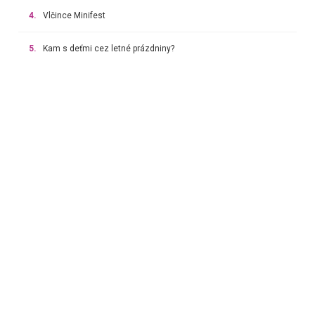
4.
Vlčince Minifest
5.
Kam s deťmi cez letné prázdniny?