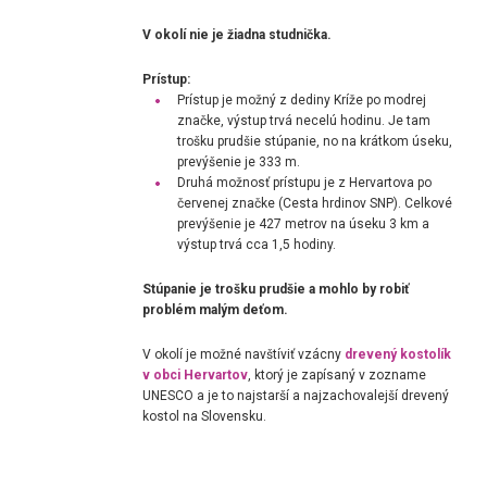
V okolí nie je žiadna studnička.
Prístup:
Prístup je možný z dediny Kríže po modrej
značke, výstup trvá necelú hodinu. Je tam
trošku prudšie stúpanie, no na krátkom úseku,
prevýšenie je 333 m.
Druhá možnosť prístupu je z Hervartova po
červenej značke (Cesta hrdinov SNP). Celkové
prevýšenie je 427 metrov na úseku 3 km a
výstup trvá cca 1,5 hodiny.
Stúpanie je trošku prudšie a mohlo by robiť
problém malým deťom.
V okolí je možné navštíviť vzácny
drevený kostolík
v obci Hervartov
, ktorý je zapísaný v zozname
UNESCO a je to najstarší a najzachovalejší drevený
kostol na Slovensku.