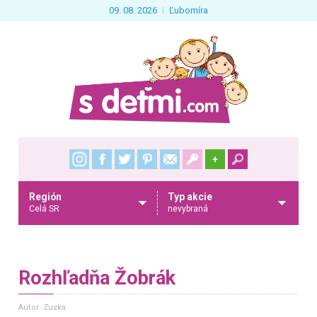
09. 08. 2026
Ľubomíra
+
Región
Typ akcie
Celá SR
nevybraná
Rozhľadňa Žobrák
Autor: Zuzka