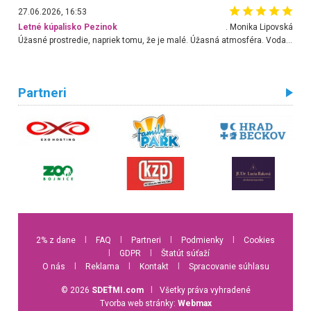
27.06.2026, 16:53
Letné kúpalisko Pezinok
. Monika Lipovská
Úžasné prostredie, napriek tomu, že je malé. Úžasná atmosféra. Voda fantastická a nádherná. Ľudí je pomerne veľa, ale su mili a ohľaduplní. Je veľmi zaujímavé sledovať, ako dokážu spolu športovať cudzí ľudia a bez ohľadu na vek. Vládne tu pohoda. Vnuka neviem dostať z vody. Ďakujem za krásny deň . Urcite sa sem vrátim. Jediný problém je s parkovaním, ale aj ten sa mi podarilo vyriešiť. Monika Bratislava
Partneri
2% z dane
l
FAQ
l
Partneri
l
Podmienky
l
Cookies
l
GDPR
l
Štatút súťaží
O nás
l
Reklama
l
Kontakt
l
Spracovanie súhlasu
© 2026
SDEŤMI.com
l
Všetky práva vyhradené
Tvorba web stránky:
Webmax