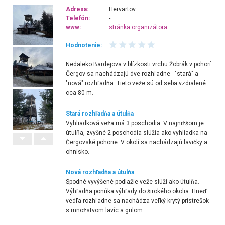
Adresa:
Hervartov
Telefón:
-
www:
stránka organizátora
Hodnotenie:
Nedaleko Bardejova v
blízkosti vrchu Žobrák v pohorí
Čergov sa nachádzajú dve rozhľadne - "stará" a
"nová" rozhľadňa. Tieto veže sú od seba vzdialené
cca 80 m.
Stará rozhľadňa a útulňa
Vyhliadková veža má 3 poschodia. V najnižšom je
útulňa, zvyšné 2 poschodia slúžia ako vyhliadka na
Čergovské pohorie. V okolí sa nachádzajú lavičky a
ohnisko.
Nová rozhľadňa a útulňa
Spodné vyvýšené podlažie veže slúži ako útulňa.
Výhľadňa ponúka výhľady do širokého okolia.
Hneď
vedľa rozhľadne sa nachádza veľký krytý prístrešok
s množstvom lavíc a grilom.