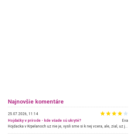
Najnovšie komentáre
25.07.2026, 11:14
Hojdačky v prírode - kde všade sú ukryté?
Eva
Hojdacka v Krpelanoch uz nie je, vysli sme si k nej vcera, ale, zial, uz je znicena. Ak sem planujete cestu len kvoli hojdacke, mozete si ju usetrit. Krasny vyhlad je tu vsak aj bez hojdacky :-)