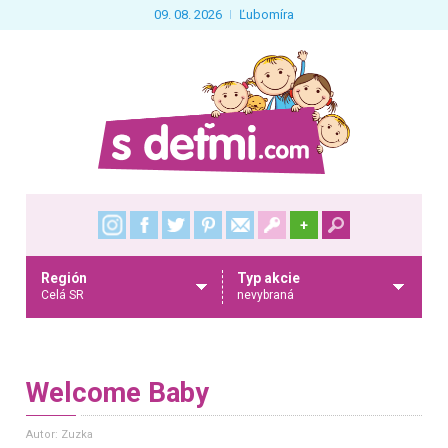
09. 08. 2026
Ľubomíra
+
Región
Typ akcie
Celá SR
nevybraná
Welcome Baby
Autor: Zuzka