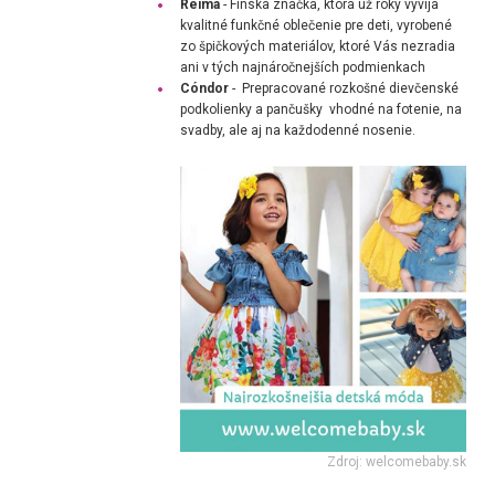
Reima
-
Fínska značka, ktorá už roky vyvíja
kvalitné funkčné oblečenie pre deti, vyrobené
zo špičkových materiálov, ktoré Vás nezradia
ani v tých najnáročnejších podmienkach
Cóndor
- Prepracované rozkošné
dievčenské
podkolienky
a pančušky
vhodné na fotenie, na
svadby, ale aj na každodenné nosenie.
Zdroj: welcomebaby.sk