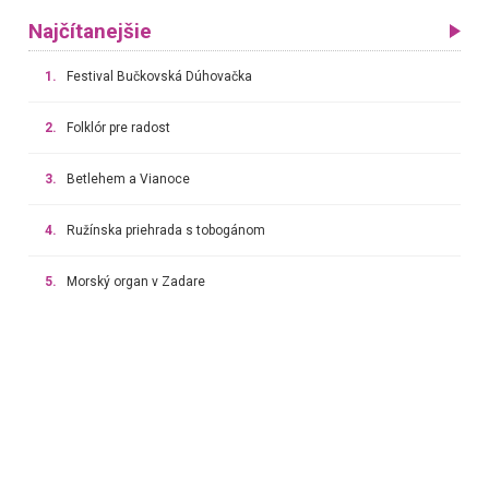
Najčítanejšie
1.
Festival Bučkovská Dúhovačka
2.
Folklór pre radost
3.
Betlehem a Vianoce
4.
Ružínska priehrada s tobogánom
5.
Morský organ v Zadare