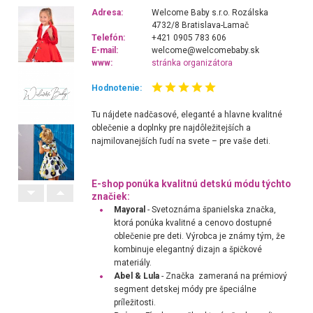
Adresa:
Welcome Baby s.r.o. Rozálska
4732/8 Bratislava-Lamač
Telefón:
+421 0905 783 606
E-mail:
welcome@welcomebaby.sk
www:
stránka organizátora
Hodnotenie:
Tu nájdete nadčasové, eleganté a hlavne kvalitné
oblečenie a doplnky pre najdôležitejších a
najmilovanejších ľudí na svete – pre vaše deti.
E-shop ponúka kvalitnú detskú módu týchto
značiek:
Mayoral
-
Svetoznáma španielska značka,
ktorá ponúka kvalitné a cenovo dostupné
oblečenie pre deti. Výrobca je známy tým, že
kombinuje elegantný dizajn a špičkové
materiály.
Abel & Lula
- Značka zameraná na prémiový
segment detskej módy pre špeciálne
príležitosti.