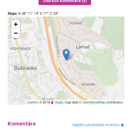
zobraziť komentáre (5)
Mapa:
N 48° 11′ 19″ E 17° 2′ 58″
+
−
Leaflet
| © 2018
Sygic
, map data ©
OpenStreetMap
contributors
Komentáre
Napíšte užívateľskú recenziu