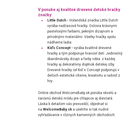
V ponuke aj kvalitné drevené detské hračky
značky:
Little Dutch -
Holandská značka Little Dutch
vyrába nadčasové hračky. Oslovia krásnymi
pastelovými farbami, pekným dizajnom a
prírodnými materiálmi. Všetky hračky spolu
nádherne ladia.
Kid's Concept -
vyrába kvalitné drevené
hračky a tým podporuje hravosť detí. Jedinečný
škandinávsky dizajn a farby robia z každej
hračky aj dekoratívny doplnok detskej izby.
Drevené hračky od Kid´s Concept podporujú v
deťoch estetické cítenie, kreativitu a radosť z
hry-
Online obchod WelcomeBaby.sk ponúka skvelú a
čarovnú detskú módu pre chlapcov aj dievčatá.
Láska k detailom vás presvedčí, objednať si
na
WelcomeBaby.sk
a ušetrite si tak nudné
vyhľadávanie v rôznych kamenných obchodoch.