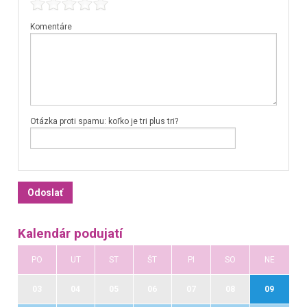
Komentáre
Otázka proti spamu: koľko je tri plus tri?
Kalendár podujatí
PO
UT
ST
ŠT
PI
SO
NE
03
04
05
06
07
08
09