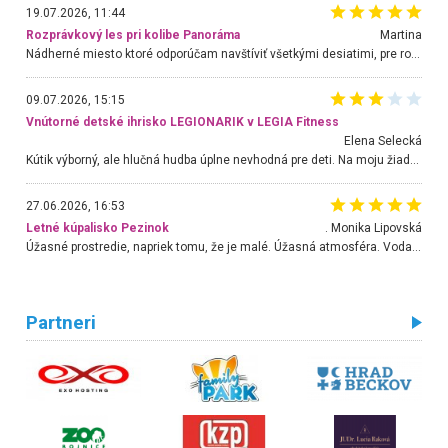
19.07.2026, 11:44
Rozprávkový les pri kolibe Panoráma
Martina
Nádherné miesto ktoré odporúčam navštíviť všetkými desiatimi, pre rodiny s deťmi, dôchodcom... Proste a jednoducho ozaj rozprávkový les.. určite ešte prídeme. Odniesli sme si na pamiatku krásne tričká,
09.07.2026, 15:15
Vnútorné detské ihrisko LEGIONARIK v LEGIA Fitness
Elena Selecká
Kútik výborný, ale hlučná hudba úplne nevhodná pre deti. Na moju žiadosť o aspoň sušenie nereagovali.
27.06.2026, 16:53
Letné kúpalisko Pezinok
. Monika Lipovská
Úžasné prostredie, napriek tomu, že je malé. Úžasná atmosféra. Voda fantastická a nádherná. Ľudí je pomerne veľa, ale su mili a ohľaduplní. Je veľmi zaujímavé sledovať, ako dokážu spolu športovať cudzí ľudia a bez ohľadu na vek. Vládne tu pohoda. Vnuka neviem dostať z vody. Ďakujem za krásny deň . Urcite sa sem vrátim. Jediný problém je s parkovaním, ale aj ten sa mi podarilo vyriešiť. Monika Bratislava
Partneri