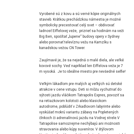
Vyrobené sú z kovu a sú verné kópie originálnych
stavieb. Krátkou prechádzkou námestia je možné
symbolicky precestovať celý svet – obdivovať
ladnosť
Eiffelovej veže
, prizrieť sa hodinám na veži
Big Ben, spočítať „lupene“ budovy opery v Sydney
alebo porovnať televíznu vežu na Kamzíku s
kanadskou vežou CN Tower.
Zaujímavé je, že sa nejedná o malé diela, ale veľké
kovové sochy. Veď napríklad len Eiffelova veža je 7
m vysoká. Je to ideálne miesto pre nevšedné selfie!
Veľkým lákadlom pre malých aj veľkých sú detské
atrakcie v cene vstupu. Deti si môžu vychutnať do
sýtosti jazdu vláčikom Tatrapolis Expres, povoziť sa
na retiazkovom kolotoči alebo klasickom
autodrome, poblúdiť v Zrkadlovom labyrinte alebo
vyskúšať mokrú variantu zábavy na Popletených
člnkoch či adrenalínovú jazdu na Vodnej strele.
V
Tatrapolise samozrejme nechýbajú ani možnosti
stravovania alebo kúpy suvenírov. V štýlovom