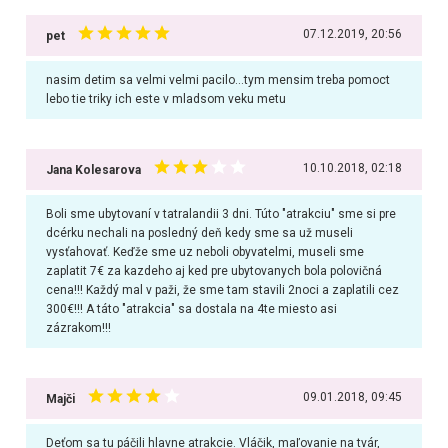
07.12.2019, 20:56
pet
nasim detim sa velmi velmi pacilo...tym mensim treba pomoct
lebo tie triky ich este v mladsom veku metu
10.10.2018, 02:18
Jana Kolesarova
Boli sme ubytovaní v tatralandii 3 dni. Túto "atrakciu" sme si pre
dcérku nechali na posledný deň kedy sme sa už museli
vysťahovať. Keďže sme uz neboli obyvatelmi, museli sme
zaplatit 7€ za kazdeho aj ked pre ubytovanych bola polovičná
cena!!! Každý mal v paži, že sme tam stavili 2noci a zaplatili cez
300€!!! A táto "atrakcia" sa dostala na 4te miesto asi
zázrakom!!!
09.01.2018, 09:45
Majči
Deťom sa tu páčili hlavne atrakcie. Vláčik, maľovanie na tvár,