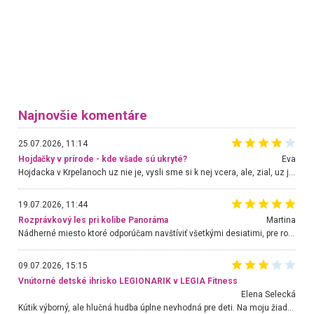
Najnovšie komentáre
25.07.2026, 11:14
Hojdačky v prírode - kde všade sú ukryté?
Eva
Hojdacka v Krpelanoch uz nie je, vysli sme si k nej vcera, ale, zial, uz je znicena. Ak sem planujete cestu len kvoli hojdacke, mozete si ju usetrit. Krasny vyhlad je tu vsak aj bez hojdacky :-)
19.07.2026, 11:44
Rozprávkový les pri kolibe Panoráma
Martina
Nádherné miesto ktoré odporúčam navštíviť všetkými desiatimi, pre rodiny s deťmi, dôchodcom... Proste a jednoducho ozaj rozprávkový les.. určite ešte prídeme. Odniesli sme si na pamiatku krásne tričká,
09.07.2026, 15:15
Vnútorné detské ihrisko LEGIONARIK v LEGIA Fitness
Elena Selecká
Kútik výborný, ale hlučná hudba úplne nevhodná pre deti. Na moju žiadosť o aspoň sušenie nereagovali.