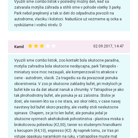
Využili sme combo lístok v posledný možný deň, keď sa
zatvarala motýlia záhrada a stihli sme v pohode všetky 3 parky.
Park nebol preplnený a tak si deti do odpadnutia povozili na
autodrome, vlaciku i kolotoci. Nabudúce už vezmeme aj ocka a
vyskúšame i vodnú strelu :D
02.09.2017, 14:47
Kamil
Vyuzili sme combo listok, zoo kontakt bola skutocne paradna,
motylia zahradna bola skutocne neobycajna, park Tatrapolis -
miniatury sice moc nezaujali, ale kompenzovali to atrakcie v
cene - autodrom, vlacik. Za tragediu sa da povazovat ponuka
obcerstvenia. V zoo je skutocne zakladny bufet, pri motyloch je
bufet kde sa da dat akurat nanuk a chrumky. V Tatrapolise je ako
tak plnohodnotny bufet, ale ponuka je az zalostna. Stolov je
dost, ale neviem kto sa o ne stara, asi skor nikto, v case nasej
navstevy bol bufet skoro prazdny, ale vsetky stoli neskutocne
spinave. Chapem, ze je to len bufet, ale ponuka jedal je
skutocne vysmech akehokolvek pohostinstva - plastova miska s
brokolicovou polievkou (€2,50), tanier so studenymi hranolkami
s kecupom (€4,10), espresso (€2). Aj napriek tomu, ze Vas pri
vstupe opaskuju naramkom na ruku, v tatrapolise muste mat