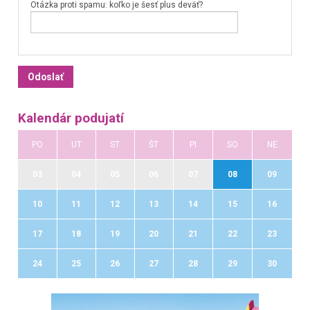
Otázka proti spamu: koľko je šesť plus deväť?
Kalendár podujatí
PO
UT
ST
ŠT
PI
SO
NE
03
04
05
06
07
08
09
10
11
12
13
14
15
16
17
18
19
20
21
22
23
24
25
26
27
28
29
30