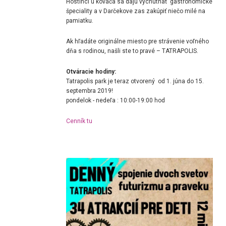
Hostinci u kováča sa dajú vychutnať gastronomické
špeciality a v Darčekove zas zakúpiť niečo milé na
pamiatku.
Ak hľadáte originálne miesto pre strávenie voľného
dňa s rodinou, našli ste to pravé – TATRAPOLIS.
Otváracie hodiny:
Tatrapolis park je teraz otvorený od 1. júna do 15.
septembra 2019!
pondelok - nedeľa : 10:00-19:00 hod
Cenník tu