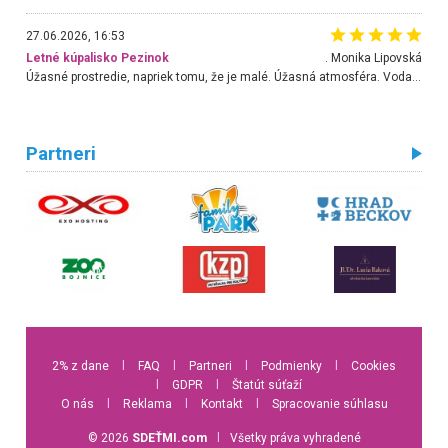
27.06.2026, 16:53
Letné kúpalisko Pezinok
. Monika Lipovská
Úžasné prostredie, napriek tomu, že je malé. Úžasná atmosféra. Voda fantastická a nádherná. Ľudí je pomerne veľa, ale su mili a ohľaduplní. Je veľmi zaujímavé sledovať, ako dokážu spolu športovať cudzí ľudia a bez ohľadu na vek. Vládne tu pohoda. Vnuka neviem dostať z vody. Ďakujem za krásny deň . Urcite sa sem vrátim. Jediný problém je s parkovaním, ale aj ten sa mi podarilo vyriešiť. Monika Bratislava
Partneri
2% z dane
l
FAQ
l
Partneri
l
Podmienky
l
Cookies
l
GDPR
l
Štatút súťaží
O nás
l
Reklama
l
Kontakt
l
Spracovanie súhlasu
© 2026
SDEŤMI.com
l
Všetky práva vyhradené