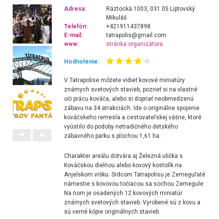
Adresa:
Ráztocká 1003, 031 05 Liptovský
Mikuláš
Telefón:
+421911437898
E-mail:
tatrapolis@gmail.com
www:
stránka organizátora
Hodnotenie:
V Tatrapolise môžete vidieť kovové
miniatúry
známych svetových stavieb
, pozrieť si na vlastné
oči prácu kováča, alebo si dopriať neobmedzenú
zábavu na
34 atrakciách.
Ide o originálne spojenie
kováčskeho remesla a cestovateľskej vášne, ktoré
vyústilo do podoby netradičného detského
zábavného parku
s plochou 1,61 ha.
Charakter areálu dotvára aj
Železná ulička s
Kováčskou dielňou
alebo
kovový kostolík
na
Anjelskom vŕšku. Srdcom Tatrapolisu je Zemeguľaté
námestie s kovovou točiacou sa sochou Zemegule.
Na ňom je osadených 12 kovových miniatúr
známych svetových stavieb. Vyrobené sú z kovu a
sú verné kópie originálnych stavieb.