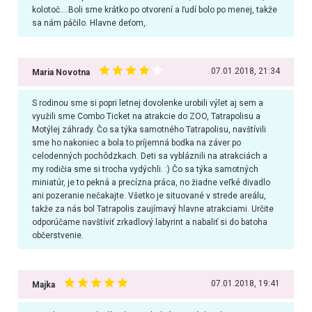
kolotoč....Boli sme krátko po otvorení a ľudí bolo po menej, takže
sa nám páčilo. Hlavne deťom,.
07.01.2018, 21:34
Maria Novotna
S rodinou sme si popri letnej dovolenke urobili výlet aj sem a
využili sme Combo Ticket na atrakcie do ZOO, Tatrapolisu a
Motýlej záhrady. Čo sa týka samotného Tatrapolisu, navštívili
sme ho nakoniec a bola to príjemná bodka na záver po
celodenných pochôdzkach. Deti sa vybláznili na atrakciách a
my rodičia sme si trocha vydýchli. :) Čo sa týka samotných
miniatúr, je to pekná a precízna práca, no žiadne veľké divadlo
ani pozeranie nečakajte. Všetko je situované v strede areálu,
takže za nás bol Tatrapolis zaujímavý hlavne atrakciami. Určite
odporúčame navštíviť zrkadlový labyrint a nabaliť si do batoha
občerstvenie.
07.01.2018, 19:41
Majka