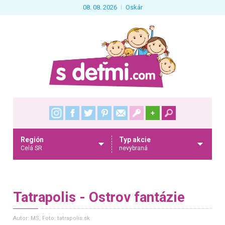
08. 08. 2026
Oskár
+
Región
Typ akcie
Celá SR
nevybraná
Tatrapolis - Ostrov fantázie
Autor: MS
, Foto: tatrapolis.sk