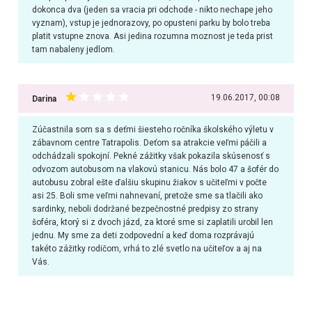
dokonca dva (jeden sa vracia pri odchode - nikto nechape jeho
vyznam), vstup je jednorazovy, po opusteni parku by bolo treba
platit vstupne znova. Asi jedina rozumna moznost je teda prist
tam nabaleny jedlom.
19.06.2017, 00:08
Darina
Zúčastnila som sa s deťmi šiesteho ročníka školského výletu v
zábavnom centre Tatrapolis. Deťom sa atrakcie veľmi páčili a
odchádzali spokojní. Pekné zážitky však pokazila skúsenosť s
odvozom autobusom na vlakovú stanicu. Nás bolo 47 a šofér do
autobusu zobral ešte ďalšiu skupinu žiakov s učiteľmi v počte
asi 25. Boli sme veľmi nahnevaní, pretože sme sa tlačili ako
sardinky, neboli dodržané bezpečnostné predpisy zo strany
šoféra, ktorý si z dvoch jázd, za ktoré sme si zaplatili urobil len
jednu. My sme za deti zodpovední a keď doma rozprávajú
takéto zážitky rodičom, vrhá to zlé svetlo na učiteľov a aj na
Vás.