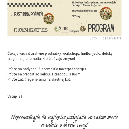
Zdroj: Hidepark Nitra
Čakajú vás inšpiratívne prednášky, workshopy, hudba, jedlo, detský
program aj stretnutia, ktoré dávajú zmysel.
Príďte sa nadýchnuť, spomaliť a načerpať energiu.
Príďte sa prepojiť so sebou, s prírodou, s ľuďmi.
Príďte zažiť regeneráciu na vlastnej koži.
Vstup: 3€