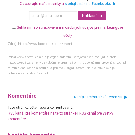
Odoberajte naše novinky a
sledujte nás na
Facebooku
Súhlasím so spracovávaním osobných údajov pre marketingové
účely
Zdroj:
https://www.facebook.com/event...
Portál www.sdetmi.com nie je organizátorom uverejňovaných podujatí a preto
nezodpovedá za zmeny uskutočnené organizátormi. Odporúčame preveriť si vopred
termín a čas konania podujatia priamo u organizátora. Na niektoré akcie je
potrebné sa prihlásiť vopred.
Komentáre
Napíšte užívateľskú recenziu
Táto stránka ešte nebola komentovaná.
RSS kanál pre komentáre na tejto stránke
|
RSS kanál pre všetky
komentáre