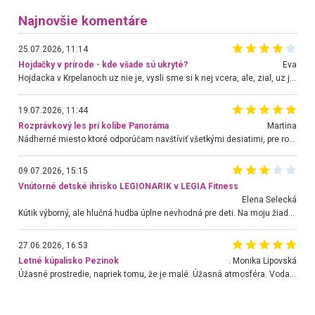
Najnovšie komentáre
25.07.2026, 11:14
Hojdačky v prírode - kde všade sú ukryté?
Eva
Hojdacka v Krpelanoch uz nie je, vysli sme si k nej vcera, ale, zial, uz je znicena. Ak sem planujete cestu len kvoli hojdacke, mozete si ju usetrit. Krasny vyhlad je tu vsak aj bez hojdacky :-)
19.07.2026, 11:44
Rozprávkový les pri kolibe Panoráma
Martina
Nádherné miesto ktoré odporúčam navštíviť všetkými desiatimi, pre rodiny s deťmi, dôchodcom... Proste a jednoducho ozaj rozprávkový les.. určite ešte prídeme. Odniesli sme si na pamiatku krásne tričká,
09.07.2026, 15:15
Vnútorné detské ihrisko LEGIONARIK v LEGIA Fitness
Elena Selecká
Kútik výborný, ale hlučná hudba úplne nevhodná pre deti. Na moju žiadosť o aspoň sušenie nereagovali.
27.06.2026, 16:53
Letné kúpalisko Pezinok
. Monika Lipovská
Úžasné prostredie, napriek tomu, že je malé. Úžasná atmosféra. Voda fantastická a nádherná. Ľudí je pomerne veľa, ale su mili a ohľaduplní. Je veľmi zaujímavé sledovať, ako dokážu spolu športovať cudzí ľudia a bez ohľadu na vek. Vládne tu pohoda. Vnuka neviem dostať z vody. Ďakujem za krásny deň . Urcite sa sem vrátim. Jediný problém je s parkovaním, ale aj ten sa mi podarilo vyriešiť. Monika Bratislava