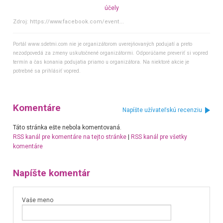
účely
Zdroj:
https://www.facebook.com/event...
Portál www.sdetmi.com nie je organizátorom uverejňovaných podujatí a preto
nezodpovedá za zmeny uskutočnené organizátormi. Odporúčame preveriť si vopred
termín a čas konania podujatia priamo u organizátora. Na niektoré akcie je
potrebné sa prihlásiť vopred.
Komentáre
Napíšte užívateľskú recenziu
Táto stránka ešte nebola komentovaná.
RSS kanál pre komentáre na tejto stránke
|
RSS kanál pre všetky
komentáre
Napíšte komentár
Vaše meno