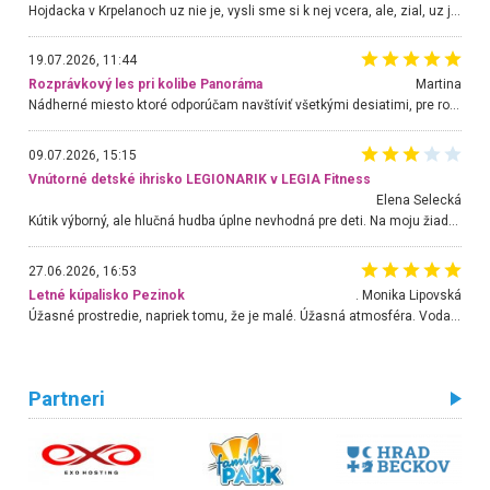
Hojdacka v Krpelanoch uz nie je, vysli sme si k nej vcera, ale, zial, uz je znicena. Ak sem planujete cestu len kvoli hojdacke, mozete si ju usetrit. Krasny vyhlad je tu vsak aj bez hojdacky :-)
19.07.2026, 11:44
Rozprávkový les pri kolibe Panoráma
Martina
Nádherné miesto ktoré odporúčam navštíviť všetkými desiatimi, pre rodiny s deťmi, dôchodcom... Proste a jednoducho ozaj rozprávkový les.. určite ešte prídeme. Odniesli sme si na pamiatku krásne tričká,
09.07.2026, 15:15
Vnútorné detské ihrisko LEGIONARIK v LEGIA Fitness
Elena Selecká
Kútik výborný, ale hlučná hudba úplne nevhodná pre deti. Na moju žiadosť o aspoň sušenie nereagovali.
27.06.2026, 16:53
Letné kúpalisko Pezinok
. Monika Lipovská
Úžasné prostredie, napriek tomu, že je malé. Úžasná atmosféra. Voda fantastická a nádherná. Ľudí je pomerne veľa, ale su mili a ohľaduplní. Je veľmi zaujímavé sledovať, ako dokážu spolu športovať cudzí ľudia a bez ohľadu na vek. Vládne tu pohoda. Vnuka neviem dostať z vody. Ďakujem za krásny deň . Urcite sa sem vrátim. Jediný problém je s parkovaním, ale aj ten sa mi podarilo vyriešiť. Monika Bratislava
Partneri