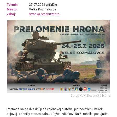
Termín:
25.07.2026
a ďalšie
Mesto:
Veľké Kozmálovce
Zdroj:
stránka organizátora
Zdroj: KVH Slovenská brána
Pripravte sa na dva dni plné vojenskej histórie, jedinečných ukážok,
bojovej techniky a nezabudnuteľných zážitkov! Na 6. ročníku podujatia