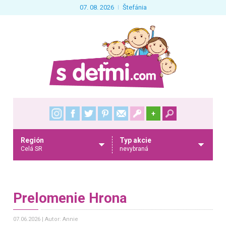
07. 08. 2026
Štefánia
+
Región
Typ akcie
Celá SR
nevybraná
Prelomenie Hrona
07.06.2026
Autor: Annie