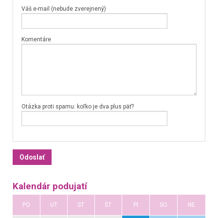
Váš e-mail (nebude zverejnený)
Komentáre
Otázka proti spamu: koľko je dva plus päť?
Kalendár podujatí
PO
UT
ST
ŠT
PI
SO
NE