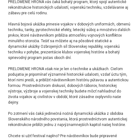
PRELOMENIE HRONA vás čaká bohatý program, ktorý spojí autentické
rekonštrukcie historických udalostí, vojenskú techniku, vzdelávanie aj
zábavu pre celú rodinu.
Hlavná bojová ukážka prinesie vojakov v dobových uniformách, obrnenú
techniku, tanky, pyrotechnické efekty, letecký súboj a množstvo ďalších
prvkov, ktoré návštevníkom priblížia atmosféru vojnových konfliktov
minulého storočia. Tešiť sa môžete aj na pôsobivé statické a
dynamické ukážky Ozbrojených síl Slovenskej republiky, vojenskú
techniku v pohybe, prezentácie klubov vojenskej histórie a bohatý
sprievodný program počas oboch dní.
PRELOMENIE HRONA však nie je len o technike a ukážkach. Cieľom
podujatia je pripomínať významné historické udalosti, vzdať úctu tým,
ktorí nimi prešli, a priblížiť návštevníkom históriu pútavou a autentickou
formou. Prostredníctvom diskusií, dobových táborov, historickej
výstroje, výzbroje a vojenskej techniky budete môcť nahliadnuť do
života vojakov aj civilistov v období, ktoré zásadne ovplyvnilo naše
dejiny.
Po zotmení vás čaká jedinečná nočná dynamická ukážka z obdobia
Slovenského národného povstania, ktorá prostredníctvom autentickej
rekonštrukcie priblíži jednu z najvýznamnejších kapitol našej histórie.
Chcete si užiť festival naplno? Pre návštevníkov bude pripravené