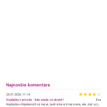
Najnovšie komentáre
25.07.2026, 11:14
Hojdačky v prírode - kde všade sú ukryté?
Eva
Hojdacka v Krpelanoch uz nie je, vysli sme si k nej vcera, ale, zial, uz je znicena. Ak sem planujete cestu len kvoli hojdacke, mozete si ju usetrit. Krasny vyhlad je tu vsak aj bez hojdacky :-)