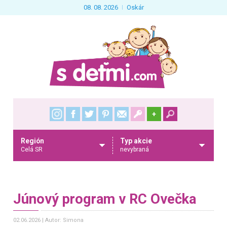
08. 08. 2026
Oskár
+
Región
Typ akcie
Celá SR
nevybraná
Júnový program v RC Ovečka
02.06.2026
Autor: Simona