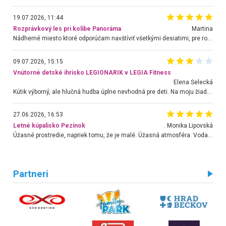
19.07.2026, 11:44
Rozprávkový les pri kolibe Panoráma
Martina
Nádherné miesto ktoré odporúčam navštíviť všetkými desiatimi, pre rodiny s deťmi, dôchodcom... Proste a jednoducho ozaj rozprávkový les.. určite ešte prídeme. Odniesli sme si na pamiatku krásne tričká,
09.07.2026, 15:15
Vnútorné detské ihrisko LEGIONARIK v LEGIA Fitness
Elena Selecká
Kútik výborný, ale hlučná hudba úplne nevhodná pre deti. Na moju žiadosť o aspoň sušenie nereagovali.
27.06.2026, 16:53
Letné kúpalisko Pezinok
. Monika Lipovská
Úžasné prostredie, napriek tomu, že je malé. Úžasná atmosféra. Voda fantastická a nádherná. Ľudí je pomerne veľa, ale su mili a ohľaduplní. Je veľmi zaujímavé sledovať, ako dokážu spolu športovať cudzí ľudia a bez ohľadu na vek. Vládne tu pohoda. Vnuka neviem dostať z vody. Ďakujem za krásny deň . Urcite sa sem vrátim. Jediný problém je s parkovaním, ale aj ten sa mi podarilo vyriešiť. Monika Bratislava
Partneri