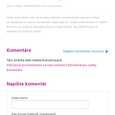
Zdroj:
https://www.facebook.com/photo...
Portál www.sdetmi.com nie je organizátorom uverejňovaných podujatí a preto
nezodpovedá za zmeny uskutočnené organizátormi. Odporúčame preveriť si vopred
termín a čas konania podujatia priamo u organizátora. Na niektoré akcie je
potrebné sa prihlásiť vopred.
Komentáre
Napíšte užívateľskú recenziu
Táto stránka ešte nebola komentovaná.
RSS kanál pre komentáre na tejto stránke
|
RSS kanál pre všetky
komentáre
Napíšte komentár
Vaše meno
Váš e-mail (nebude zverejnený)