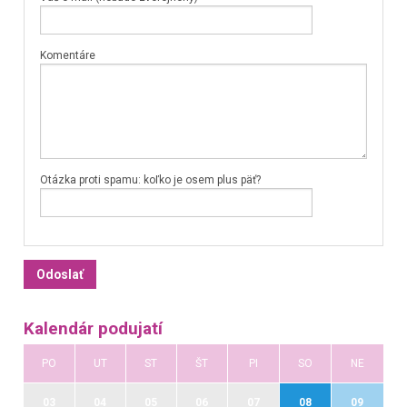
Komentáre
Otázka proti spamu: koľko je osem plus päť?
Kalendár podujatí
PO
UT
ST
ŠT
PI
SO
NE
03
04
05
06
07
08
09