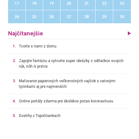
17
18
19
20
21
22
23
24
25
26
27
28
29
30
Najčítanejšie
1.
Tvorte s nami z domu
2.
Zapojte fantáziu a vytvorte super obrázky z odtlačkov svojich
rúk, nôh či prstov
3.
Maľovanie papierových veľkonočných vajíčok s vatovými
tyčinkami aj pre najmenších
4.
Online portály zdarma pre školákov počas koronavírusu
5.
Dostihy v Topoľčiankach