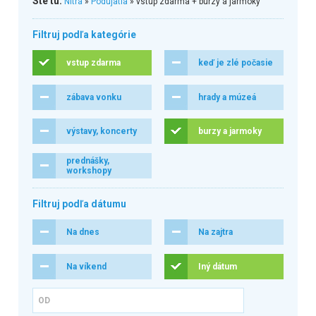
Ste tu:
Nitra
»
Podujatia
» vstup zdarma + burzy a jarmoky
Filtruj podľa kategórie
vstup zdarma
keď je zlé počasie
zábava vonku
hrady a múzeá
výstavy, koncerty
burzy a jarmoky
prednášky,
workshopy
Filtruj podľa dátumu
Na dnes
Na zajtra
Na víkend
Iný dátum