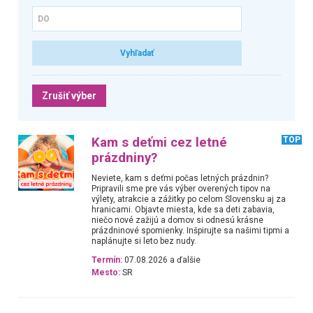
Zrušiť výber
Kam s deťmi cez letné
TOP
prázdniny?
Neviete, kam s deťmi počas letných prázdnin?
Pripravili sme pre vás výber overených tipov na
výlety, atrakcie a zážitky po celom Slovensku aj za
hranicami. Objavte miesta, kde sa deti zabavia,
niečo nové zažijú a domov si odnesú krásne
prázdninové spomienky. Inšpirujte sa našimi tipmi a
naplánujte si leto bez nudy.
Termín:
07.08.2026 a ďalšie
Mesto:
SR