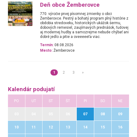
Deň obce Žemberovce
770. výročie prvej písomnej zmienky o obci
Žemberovce. Pestrý a bohatý program plný histórie z
obdobia stredoveku, historických ukážok šermu,
dobových remesiel, zaujímavých prednášok, ľudovej
aj modernej hudby a samozrejme nebude chýbať ani
dobré jedlo a pitie a oveeeeeľa viac.
Termín:
08.08.2026
Mesto:
Žemberovce
1
2
3
»
Kalendár podujatí
PO
UT
ST
ŠT
PI
SO
NE
03
04
05
06
07
08
09
10
11
12
13
14
15
16