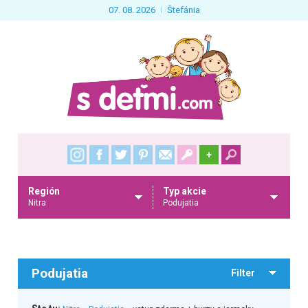
07. 08. 2026
Štefánia
+
Región
Typ akcie
Nitra
Podujatia
Podujatia
Filter