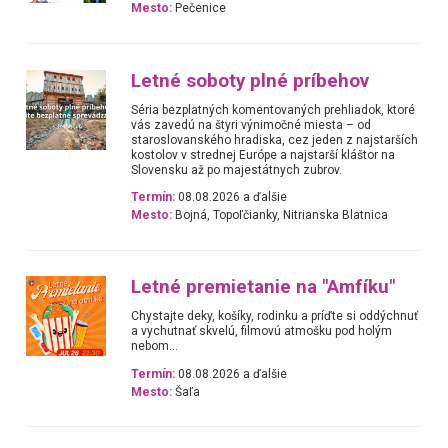
Mesto:
Pečenice
Letné soboty plné príbehov
Séria bezplatných komentovaných prehliadok, ktoré
vás zavedú na štyri výnimočné miesta – od
staroslovanského hradiska, cez jeden z najstarších
kostolov v strednej Európe a najstarší kláštor na
Slovensku až po majestátnych zubrov.
Termín:
08.08.2026 a ďalšie
Mesto:
Bojná, Topoľčianky, Nitrianska Blatnica
Letné premietanie na "Amfíku"
Chystajte deky, košíky, rodinku a príďte si oddýchnuť
a vychutnať skvelú, filmovú atmošku pod holým
nebom...
Termín:
08.08.2026 a ďalšie
Mesto:
Šaľa