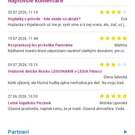
Najnovšie komentáre
25.07.2026, 11:14
Hojdačky v prírode - kde všade sú ukryté?
Eva
Hojdacka v Krpelanoch uz nie je, vysli sme si k nej vcera, ale, zial, uz je znicena. Ak sem planujete cestu len kvoli hojdacke, mozete si ju usetrit. Krasny vyhlad je tu vsak aj bez hojdacky :-)
19.07.2026, 11:44
Rozprávkový les pri kolibe Panoráma
Martina
Nádherné miesto ktoré odporúčam navštíviť všetkými desiatimi, pre rodiny s deťmi, dôchodcom... Proste a jednoducho ozaj rozprávkový les.. určite ešte prídeme. Odniesli sme si na pamiatku krásne tričká,
09.07.2026, 15:15
Vnútorné detské ihrisko LEGIONARIK v LEGIA Fitness
Elena Selecká
Kútik výborný, ale hlučná hudba úplne nevhodná pre deti. Na moju žiadosť o aspoň sušenie nereagovali.
27.06.2026, 16:53
Letné kúpalisko Pezinok
. Monika Lipovská
Úžasné prostredie, napriek tomu, že je malé. Úžasná atmosféra. Voda fantastická a nádherná. Ľudí je pomerne veľa, ale su mili a ohľaduplní. Je veľmi zaujímavé sledovať, ako dokážu spolu športovať cudzí ľudia a bez ohľadu na vek. Vládne tu pohoda. Vnuka neviem dostať z vody. Ďakujem za krásny deň . Urcite sa sem vrátim. Jediný problém je s parkovaním, ale aj ten sa mi podarilo vyriešiť. Monika Bratislava
Partneri