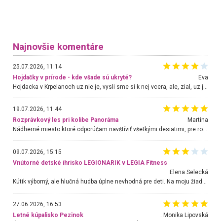
Najnovšie komentáre
25.07.2026, 11:14
Hojdačky v prírode - kde všade sú ukryté?
Eva
Hojdacka v Krpelanoch uz nie je, vysli sme si k nej vcera, ale, zial, uz je znicena. Ak sem planujete cestu len kvoli hojdacke, mozete si ju usetrit. Krasny vyhlad je tu vsak aj bez hojdacky :-)
19.07.2026, 11:44
Rozprávkový les pri kolibe Panoráma
Martina
Nádherné miesto ktoré odporúčam navštíviť všetkými desiatimi, pre rodiny s deťmi, dôchodcom... Proste a jednoducho ozaj rozprávkový les.. určite ešte prídeme. Odniesli sme si na pamiatku krásne tričká,
09.07.2026, 15:15
Vnútorné detské ihrisko LEGIONARIK v LEGIA Fitness
Elena Selecká
Kútik výborný, ale hlučná hudba úplne nevhodná pre deti. Na moju žiadosť o aspoň sušenie nereagovali.
27.06.2026, 16:53
Letné kúpalisko Pezinok
. Monika Lipovská