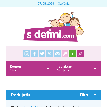
07. 08. 2026
Štefánia
+
Región
Typ akcie
Nitra
Podujatia
Podujatia
Filter