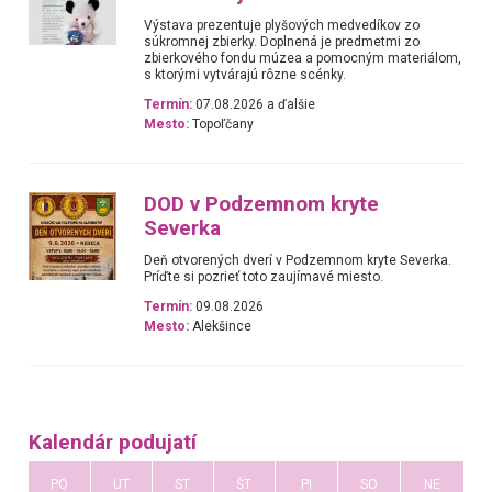
Výstava prezentuje plyšových medvedíkov zo
súkromnej zbierky. Doplnená je predmetmi zo
zbierkového fondu múzea a pomocným materiálom,
s ktorými vytvárajú rôzne scénky.
Termín:
07.08.2026 a ďalšie
Mesto:
Topoľčany
DOD v Podzemnom kryte
Severka
Deň otvorených dverí v Podzemnom kryte Severka.
Príďte si pozrieť toto zaujímavé miesto.
Termín:
09.08.2026
Mesto:
Alekšince
Kalendár podujatí
PO
UT
ST
ŠT
PI
SO
NE