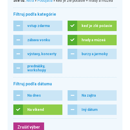
Ste tu:
Nitra
»
Podujatia
» keď je zlé počasie + hrady a múzeá
Filtruj podľa kategórie
vstup zdarma
keď je zlé počasie
zábava vonku
hrady a múzeá
výstavy, koncerty
burzy a jarmoky
prednášky,
workshopy
Filtruj podľa dátumu
Na dnes
Na zajtra
Na víkend
Iný dátum
Zrušiť výber