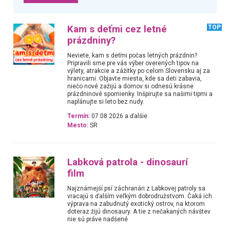
Kam s deťmi cez letné
TOP
prázdniny?
Neviete, kam s deťmi počas letných prázdnin?
Pripravili sme pre vás výber overených tipov na
výlety, atrakcie a zážitky po celom Slovensku aj za
hranicami. Objavte miesta, kde sa deti zabavia,
niečo nové zažijú a domov si odnesú krásne
prázdninové spomienky. Inšpirujte sa našimi tipmi a
naplánujte si leto bez nudy.
Termín:
07.08.2026 a ďalšie
Mesto:
SR
Labková patrola - dinosaurí
film
Najznámejší psí záchranári z Labkovej patroly sa
vracajú s ďalším veľkým dobrodružstvom. Čaká ich
výprava na zabudnutý exotický ostrov, na ktorom
doteraz žijú dinosaury. A tie z nečakaných návštev
nie sú práve nadšené