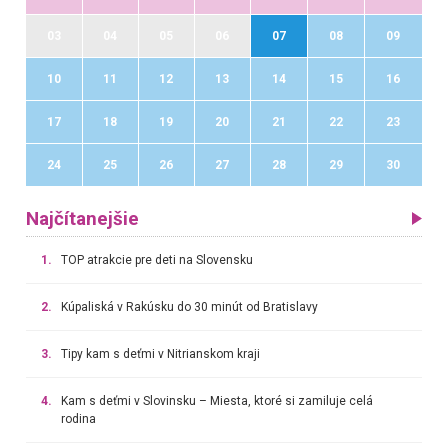
03
04
05
06
07
08
09
10
11
12
13
14
15
16
17
18
19
20
21
22
23
24
25
26
27
28
29
30
Najčítanejšie
1.
TOP atrakcie pre deti na Slovensku
2.
Kúpaliská v Rakúsku do 30 minút od Bratislavy
3.
Tipy kam s deťmi v Nitrianskom kraji
4.
Kam s deťmi v Slovinsku – Miesta, ktoré si zamiluje celá
rodina