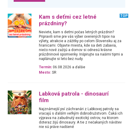
Kam s deťmi cez letné
TOP
prázdniny?
Neviete, kam s deťmi počas letných prázdnin?
Pripravili sme pre vás výber overených tipov na
výlety, atrakcie a zážitky po celom Slovensku aj za
hranicami. Objavte miesta, kde sa deti zabavia,
niečo nové zažijú a domov si odnesú krásne
prázdninové spomienky. Inšpirujte sa našimi tipmi a
naplánujte si leto bez nudy.
Termín:
06.08.2026 a ďalšie
Mesto:
SR
Labková patrola - dinosaurí
film
Najznámejší psí záchranári z Labkovej patroly sa
vracajú s ďalším veľkým dobrodružstvom. Čaká ich
výprava na zabudnutý exotický ostrov, na ktorom
doteraz žijú dinosaury. A tie z nečakaných návštev
nie sú práve nadšené