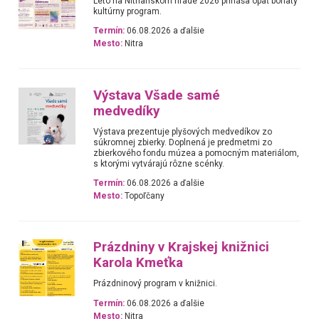
Leto na Nitrianskom hrade 2026 prináša opäť bohatý
kultúrny program.
Termín:
06.08.2026 a ďalšie
Mesto:
Nitra
Výstava Všade samé
medvedíky
Výstava prezentuje plyšových medvedíkov zo
súkromnej zbierky. Doplnená je predmetmi zo
zbierkového fondu múzea a pomocným materiálom,
s ktorými vytvárajú rôzne scénky.
Termín:
06.08.2026 a ďalšie
Mesto:
Topoľčany
Prázdniny v Krajskej knižnici
Karola Kmeťka
Prázdninový program v knižnici.
Termín:
06.08.2026 a ďalšie
Mesto:
Nitra