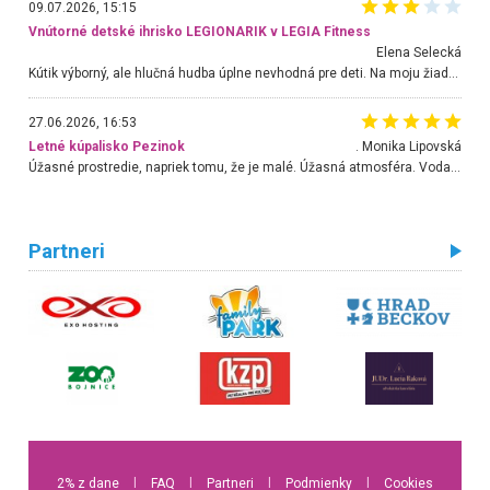
09.07.2026, 15:15
Vnútorné detské ihrisko LEGIONARIK v LEGIA Fitness
Elena Selecká
Kútik výborný, ale hlučná hudba úplne nevhodná pre deti. Na moju žiadosť o aspoň sušenie nereagovali.
27.06.2026, 16:53
Letné kúpalisko Pezinok
. Monika Lipovská
Úžasné prostredie, napriek tomu, že je malé. Úžasná atmosféra. Voda fantastická a nádherná. Ľudí je pomerne veľa, ale su mili a ohľaduplní. Je veľmi zaujímavé sledovať, ako dokážu spolu športovať cudzí ľudia a bez ohľadu na vek. Vládne tu pohoda. Vnuka neviem dostať z vody. Ďakujem za krásny deň . Urcite sa sem vrátim. Jediný problém je s parkovaním, ale aj ten sa mi podarilo vyriešiť. Monika Bratislava
Partneri
2% z dane
l
FAQ
l
Partneri
l
Podmienky
l
Cookies