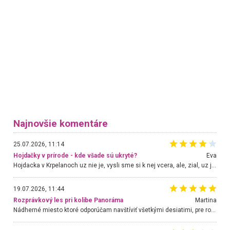
Najnovšie komentáre
25.07.2026, 11:14
Hojdačky v prírode - kde všade sú ukryté?
Eva
Hojdacka v Krpelanoch uz nie je, vysli sme si k nej vcera, ale, zial, uz je znicena. Ak sem planujete cestu len kvoli hojdacke, mozete si ju usetrit. Krasny vyhlad je tu vsak aj bez hojdacky :-)
19.07.2026, 11:44
Rozprávkový les pri kolibe Panoráma
Martina
Nádherné miesto ktoré odporúčam navštíviť všetkými desiatimi, pre rodiny s deťmi, dôchodcom... Proste a jednoducho ozaj rozprávkový les.. určite ešte prídeme. Odniesli sme si na pamiatku krásne tričká,