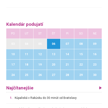
Kalendár podujatí
PO
UT
ST
ŠT
PI
SO
NE
03
04
05
06
07
08
09
10
11
12
13
14
15
16
17
18
19
20
21
22
23
24
25
26
27
28
29
30
Najčítanejšie
1.
Kúpaliská v Rakúsku do 30 minút od Bratislavy