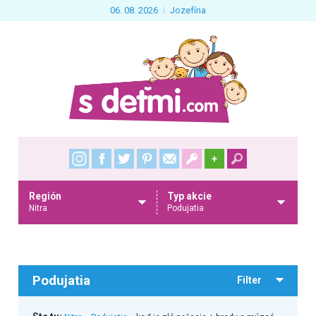
06. 08. 2026
Jozefína
+
Región
Typ akcie
Nitra
Podujatia
Podujatia
Filter