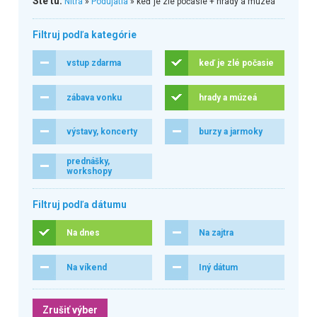
Ste tu:
Nitra
»
Podujatia
» keď je zlé počasie + hrady a múzeá
Filtruj podľa kategórie
vstup zdarma
keď je zlé počasie
zábava vonku
hrady a múzeá
výstavy, koncerty
burzy a jarmoky
prednášky,
workshopy
Filtruj podľa dátumu
Na dnes
Na zajtra
Na víkend
Iný dátum
Zrušiť výber