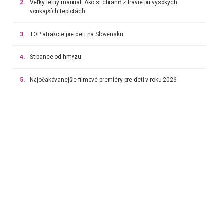
2.
Veľký letný manuál: Ako si chrániť zdravie pri vysokých
vonkajších teplotách
3.
TOP atrakcie pre deti na Slovensku
4.
Štípance od hmyzu
5.
Najočakávanejšie filmové premiéry pre deti v roku 2026