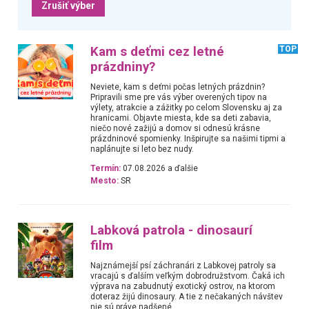
Zrušiť výber
Kam s deťmi cez letné
TOP
prázdniny?
Neviete, kam s deťmi počas letných prázdnin?
Pripravili sme pre vás výber overených tipov na
výlety, atrakcie a zážitky po celom Slovensku aj za
hranicami. Objavte miesta, kde sa deti zabavia,
niečo nové zažijú a domov si odnesú krásne
prázdninové spomienky. Inšpirujte sa našimi tipmi a
naplánujte si leto bez nudy.
Termín:
07.08.2026 a ďalšie
Mesto:
SR
Labková patrola - dinosaurí
film
Najznámejší psí záchranári z Labkovej patroly sa
vracajú s ďalším veľkým dobrodružstvom. Čaká ich
výprava na zabudnutý exotický ostrov, na ktorom
doteraz žijú dinosaury. A tie z nečakaných návštev
nie sú práve nadšené