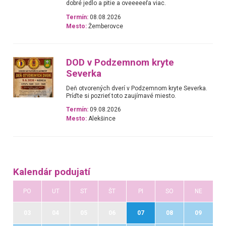
dobré jedlo a pitie a oveeeeeľa viac.
Termín:
08.08.2026
Mesto:
Žemberovce
DOD v Podzemnom kryte
Severka
Deň otvorených dverí v Podzemnom kryte Severka.
Príďte si pozrieť toto zaujímavé miesto.
Termín:
09.08.2026
Mesto:
Alekšince
Kalendár podujatí
PO
UT
ST
ŠT
PI
SO
NE
03
04
05
06
07
08
09