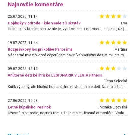
Najnovšie komentáre
25.07.2026, 11:14
Hojdačky v prírode - kde všade sú ukryté?
Eva
Hojdacka v Krpelanoch uz nie je, vysli sme si k nej vcera, ale, zial, uz je znicena. Ak sem planujete cestu len kvoli hojdacke, mozete si ju usetrit. Krasny vyhlad je tu vsak aj bez hojdacky :-)
19.07.2026, 11:44
Rozprávkový les pri kolibe Panoráma
Martina
Nádherné miesto ktoré odporúčam navštíviť všetkými desiatimi, pre rodiny s deťmi, dôchodcom... Proste a jednoducho ozaj rozprávkový les.. určite ešte prídeme. Odniesli sme si na pamiatku krásne tričká,
09.07.2026, 15:15
Vnútorné detské ihrisko LEGIONARIK v LEGIA Fitness
Elena Selecká
Kútik výborný, ale hlučná hudba úplne nevhodná pre deti. Na moju žiadosť o aspoň sušenie nereagovali.
27.06.2026, 16:53
Letné kúpalisko Pezinok
. Monika Lipovská
Úžasné prostredie, napriek tomu, že je malé. Úžasná atmosféra. Voda fantastická a nádherná. Ľudí je pomerne veľa, ale su mili a ohľaduplní. Je veľmi zaujímavé sledovať, ako dokážu spolu športovať cudzí ľudia a bez ohľadu na vek. Vládne tu pohoda. Vnuka neviem dostať z vody. Ďakujem za krásny deň . Urcite sa sem vrátim. Jediný problém je s parkovaním, ale aj ten sa mi podarilo vyriešiť. Monika Bratislava