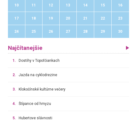
10
11
12
13
14
15
16
17
18
19
20
21
22
23
24
25
26
27
28
29
30
Najčítanejšie
1.
Dostihy v Topoľčiankach
2.
Jazda na cyklodrezine
3.
Klokočínské kultúrne večery
4.
Štípance od hmyzu
5.
Hubertove slávnosti