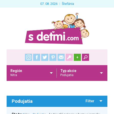
07. 08. 2026
Štefánia
+
Región
Typ akcie
Nitra
Podujatia
Podujatia
Filter