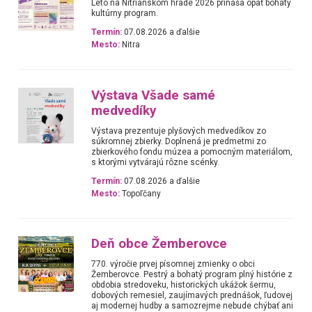
Leto na Nitrianskom hrade 2026 prináša opäť bohatý
kultúrny program.
Termín:
07.08.2026 a ďalšie
Mesto:
Nitra
Výstava Všade samé
medvedíky
Výstava prezentuje plyšových medvedíkov zo
súkromnej zbierky. Doplnená je predmetmi zo
zbierkového fondu múzea a pomocným materiálom,
s ktorými vytvárajú rôzne scénky.
Termín:
07.08.2026 a ďalšie
Mesto:
Topoľčany
Deň obce Žemberovce
770. výročie prvej písomnej zmienky o obci
Žemberovce. Pestrý a bohatý program plný histórie z
obdobia stredoveku, historických ukážok šermu,
dobových remesiel, zaujímavých prednášok, ľudovej
aj modernej hudby a samozrejme nebude chýbať ani