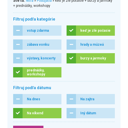
Ste tu:
Nitra
»
Podujatia
» keď je zlé počasie + burzy a jarmoky
+ prednášky, workshopy
Filtruj podľa kategórie
vstup zdarma
keď je zlé počasie
zábava vonku
hrady a múzeá
výstavy, koncerty
burzy a jarmoky
prednášky,
workshopy
Filtruj podľa dátumu
Na dnes
Na zajtra
Na víkend
Iný dátum