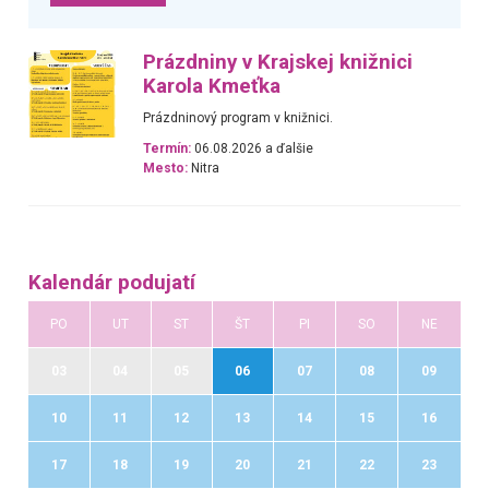
Prázdniny v Krajskej knižnici
Karola Kmeťka
Prázdninový program v knižnici.
Termín:
06.08.2026 a ďalšie
Mesto:
Nitra
Kalendár podujatí
PO
UT
ST
ŠT
PI
SO
NE
03
04
05
06
07
08
09
10
11
12
13
14
15
16
17
18
19
20
21
22
23