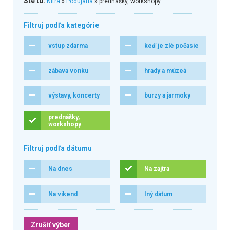
Ste tu:
Nitra
»
Podujatia
» prednášky, workshopy
Filtruj podľa kategórie
vstup zdarma
keď je zlé počasie
zábava vonku
hrady a múzeá
výstavy, koncerty
burzy a jarmoky
prednášky,
workshopy
Filtruj podľa dátumu
Na dnes
Na zajtra
Na víkend
Iný dátum
Zrušiť výber