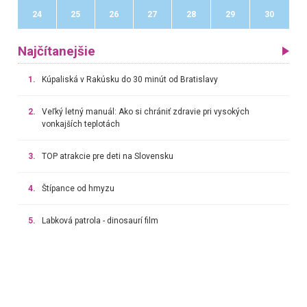
24
25
26
27
28
29
30
Najčítanejšie
1.
Kúpaliská v Rakúsku do 30 minút od Bratislavy
2.
Veľký letný manuál: Ako si chrániť zdravie pri vysokých
vonkajších teplotách
3.
TOP atrakcie pre deti na Slovensku
4.
Štípance od hmyzu
5.
Labková patrola - dinosaurí film