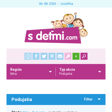
06. 08. 2026
Jozefína
+
Región
Typ akcie
Nitra
Podujatia
Podujatia
Filter