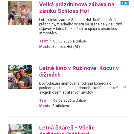
Veľká prázdninová zábava na
TOP
zámku Schloss Hof
Leto, slnko, zámok Schloss Hof: Keď sa začnú
prázdniny, z jedného výletu sa stane celý deň plný
objavov – letná ľahkosť sa tu spája s cisárskou
atmosférou.
Termín:
06.08.2026 a ďalšie
Mesto:
Schloss Hof (AT)
Letné kino v Ružinove: Kocúr v
čižmách
Dobrodružná animovaná rodinná komédia o
poslednom želaní legendárneho kocúra - získať späť
svojich osem stratených životov.
Termín:
06.08.2026 a ďalšie
Mesto:
Bratislava
Letná čitáreň - Včelie