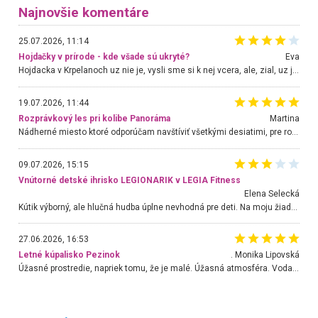
Najnovšie komentáre
25.07.2026, 11:14
Hojdačky v prírode - kde všade sú ukryté?
Eva
Hojdacka v Krpelanoch uz nie je, vysli sme si k nej vcera, ale, zial, uz je znicena. Ak sem planujete cestu len kvoli hojdacke, mozete si ju usetrit. Krasny vyhlad je tu vsak aj bez hojdacky :-)
19.07.2026, 11:44
Rozprávkový les pri kolibe Panoráma
Martina
Nádherné miesto ktoré odporúčam navštíviť všetkými desiatimi, pre rodiny s deťmi, dôchodcom... Proste a jednoducho ozaj rozprávkový les.. určite ešte prídeme. Odniesli sme si na pamiatku krásne tričká,
09.07.2026, 15:15
Vnútorné detské ihrisko LEGIONARIK v LEGIA Fitness
Elena Selecká
Kútik výborný, ale hlučná hudba úplne nevhodná pre deti. Na moju žiadosť o aspoň sušenie nereagovali.
27.06.2026, 16:53
Letné kúpalisko Pezinok
. Monika Lipovská
Úžasné prostredie, napriek tomu, že je malé. Úžasná atmosféra. Voda fantastická a nádherná. Ľudí je pomerne veľa, ale su mili a ohľaduplní. Je veľmi zaujímavé sledovať, ako dokážu spolu športovať cudzí ľudia a bez ohľadu na vek. Vládne tu pohoda. Vnuka neviem dostať z vody. Ďakujem za krásny deň . Urcite sa sem vrátim. Jediný problém je s parkovaním, ale aj ten sa mi podarilo vyriešiť. Monika Bratislava