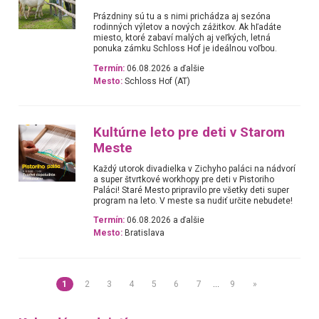
Prázdniny sú tu a s nimi prichádza aj sezóna
rodinných výletov a nových zážitkov. Ak hľadáte
miesto, ktoré zabaví malých aj veľkých, letná
ponuka zámku Schloss Hof je ideálnou voľbou.
Termín:
06.08.2026 a ďalšie
Mesto:
Schloss Hof (AT)
Kultúrne leto pre deti v Starom
Meste
Každý utorok divadielka v Zichyho paláci na nádvorí
a super štvrtkové workhopy pre deti v Pistoriho
Paláci! Staré Mesto pripravilo pre všetky deti super
program na leto. V meste sa nudiť určite nebudete!
Termín:
06.08.2026 a ďalšie
Mesto:
Bratislava
1
2
3
4
5
6
7
…
9
»