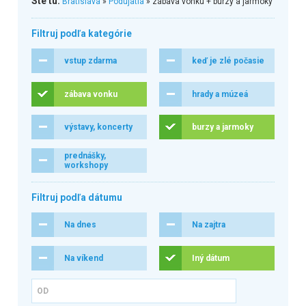
Ste tu:
Bratislava
»
Podujatia
» zábava vonku + burzy a jarmoky
Filtruj podľa kategórie
vstup zdarma
keď je zlé počasie
zábava vonku
hrady a múzeá
výstavy, koncerty
burzy a jarmoky
prednášky,
workshopy
Filtruj podľa dátumu
Na dnes
Na zajtra
Na víkend
Iný dátum