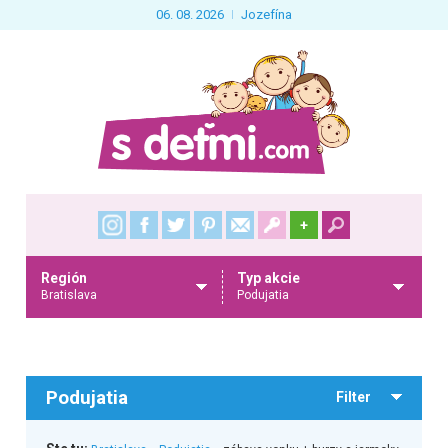
06. 08. 2026
Jozefína
+
Región
Typ akcie
Bratislava
Podujatia
Podujatia
Filter