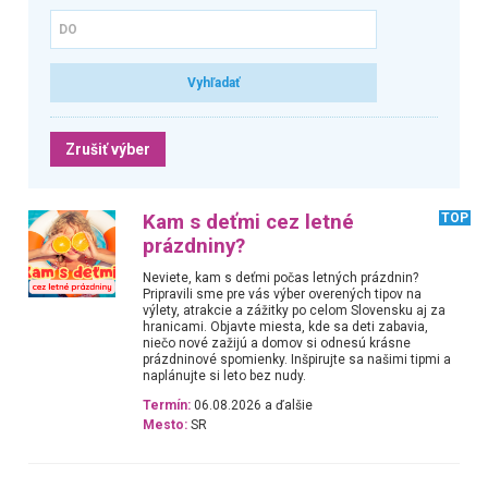
Zrušiť výber
Kam s deťmi cez letné
TOP
prázdniny?
Neviete, kam s deťmi počas letných prázdnin?
Pripravili sme pre vás výber overených tipov na
výlety, atrakcie a zážitky po celom Slovensku aj za
hranicami. Objavte miesta, kde sa deti zabavia,
niečo nové zažijú a domov si odnesú krásne
prázdninové spomienky. Inšpirujte sa našimi tipmi a
naplánujte si leto bez nudy.
Termín:
06.08.2026 a ďalšie
Mesto:
SR