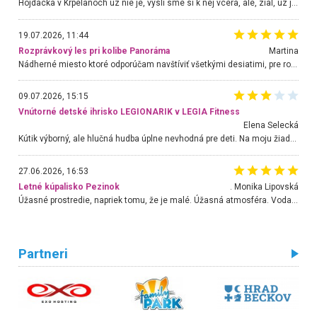
Hojdacka v Krpelanoch uz nie je, vysli sme si k nej vcera, ale, zial, uz je znicena. Ak sem planujete cestu len kvoli hojdacke, mozete si ju usetrit. Krasny vyhlad je tu vsak aj bez hojdacky :-)
19.07.2026, 11:44
Rozprávkový les pri kolibe Panoráma
Martina
Nádherné miesto ktoré odporúčam navštíviť všetkými desiatimi, pre rodiny s deťmi, dôchodcom... Proste a jednoducho ozaj rozprávkový les.. určite ešte prídeme. Odniesli sme si na pamiatku krásne tričká,
09.07.2026, 15:15
Vnútorné detské ihrisko LEGIONARIK v LEGIA Fitness
Elena Selecká
Kútik výborný, ale hlučná hudba úplne nevhodná pre deti. Na moju žiadosť o aspoň sušenie nereagovali.
27.06.2026, 16:53
Letné kúpalisko Pezinok
. Monika Lipovská
Úžasné prostredie, napriek tomu, že je malé. Úžasná atmosféra. Voda fantastická a nádherná. Ľudí je pomerne veľa, ale su mili a ohľaduplní. Je veľmi zaujímavé sledovať, ako dokážu spolu športovať cudzí ľudia a bez ohľadu na vek. Vládne tu pohoda. Vnuka neviem dostať z vody. Ďakujem za krásny deň . Urcite sa sem vrátim. Jediný problém je s parkovaním, ale aj ten sa mi podarilo vyriešiť. Monika Bratislava
Partneri