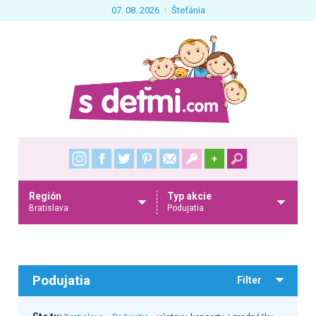
07. 08. 2026
Štefánia
+
Región
Typ akcie
Bratislava
Podujatia
Podujatia
Filter