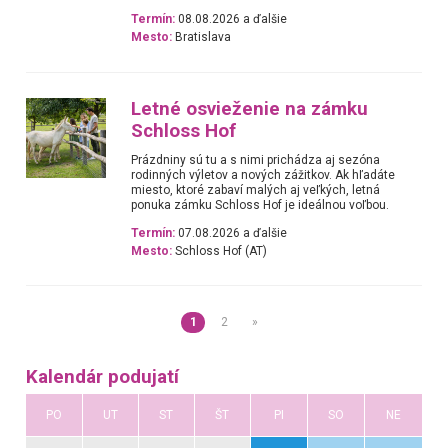
Termín:
08.08.2026 a ďalšie
Mesto:
Bratislava
Letné osvieženie na zámku
Schloss Hof
Prázdniny sú tu a s nimi prichádza aj sezóna
rodinných výletov a nových zážitkov. Ak hľadáte
miesto, ktoré zabaví malých aj veľkých, letná
ponuka zámku Schloss Hof je ideálnou voľbou.
Termín:
07.08.2026 a ďalšie
Mesto:
Schloss Hof (AT)
1
2
»
Kalendár podujatí
PO
UT
ST
ŠT
PI
SO
NE