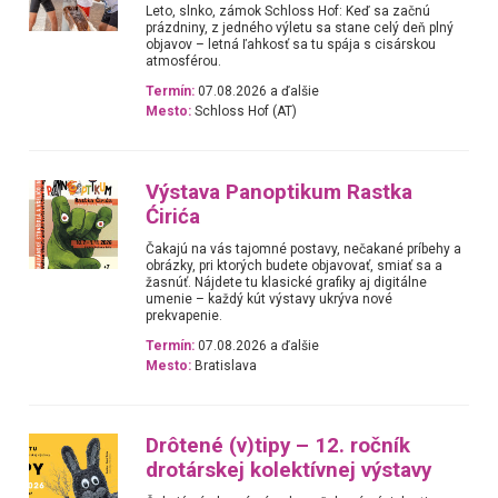
Leto, slnko, zámok Schloss Hof: Keď sa začnú
prázdniny, z jedného výletu sa stane celý deň plný
objavov – letná ľahkosť sa tu spája s cisárskou
atmosférou.
Termín:
07.08.2026 a ďalšie
Mesto:
Schloss Hof (AT)
Výstava Panoptikum Rastka
Ćirića
Čakajú na vás tajomné postavy, nečakané príbehy a
obrázky, pri ktorých budete objavovať, smiať sa a
žasnúť. Nájdete tu klasické grafiky aj digitálne
umenie – každý kút výstavy ukrýva nové
prekvapenie.
Termín:
07.08.2026 a ďalšie
Mesto:
Bratislava
Drôtené (v)tipy – 12. ročník
drotárskej kolektívnej výstavy