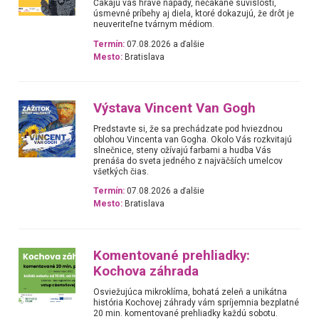
Čakajú vás hravé nápady, nečakané súvislosti,
úsmevné príbehy aj diela, ktoré dokazujú, že drôt je
neuveriteľne tvárnym médiom.
Termín:
07.08.2026 a ďalšie
Mesto:
Bratislava
Výstava Vincent Van Gogh
Predstavte si, že sa prechádzate pod hviezdnou
oblohou Vincenta van Gogha. Okolo Vás rozkvitajú
slnečnice, steny ožívajú farbami a hudba Vás
prenáša do sveta jedného z najväčších umelcov
všetkých čias.
Termín:
07.08.2026 a ďalšie
Mesto:
Bratislava
Komentované prehliadky:
Kochova záhrada
Osviežujúca mikroklíma, bohatá zeleň a unikátna
história Kochovej záhrady vám spríjemnia bezplatné
20 min. komentované prehliadky každú sobotu.