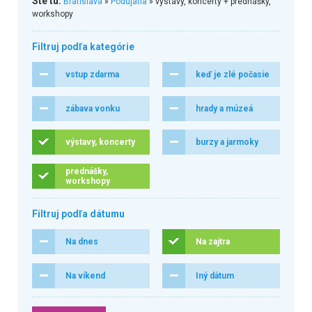
Ste tu:
Bratislava
»
Podujatia
» výstavy, koncerty + prednášky,
workshopy
Filtruj podľa kategórie
vstup zdarma
keď je zlé počasie
zábava vonku
hrady a múzeá
výstavy, koncerty
burzy a jarmoky
prednášky,
workshopy
Filtruj podľa dátumu
Na dnes
Na zajtra
Na víkend
Iný dátum