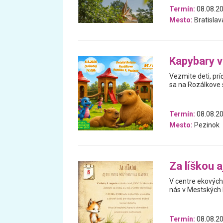
Termín:
08.08.2
Mesto:
Bratislav
Kapybary 
Vezmite deti, prí
sa na Rozálkove s
Termín:
08.08.2
Mesto:
Pezinok
Za líškou 
V centre ekových
nás v Mestských l
Termín:
08.08.2