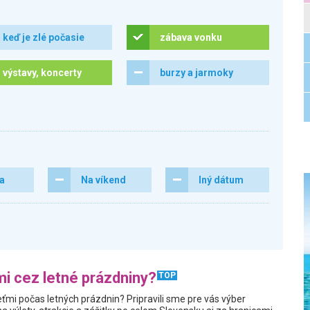
keď je zlé počasie
zábava vonku
výstavy, koncerty
burzy a jarmoky
ra
Na víkend
Iný dátum
i cez letné prázdniny?
TOP
ťmi počas letných prázdnin? Pripravili sme pre vás výber