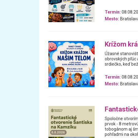
Termín:
08.08.2
Mesto:
Bratislav
Krížom kr
Úžasné stanovišti
obrovských pľúc 
srdiečko, keď bež
Termín:
08.08.2
Mesto:
Bratislav
Fantastick
Spoločne otvorím
prvok - 8 metrov
tobogánom aj šmy
pohľadmi na okolit