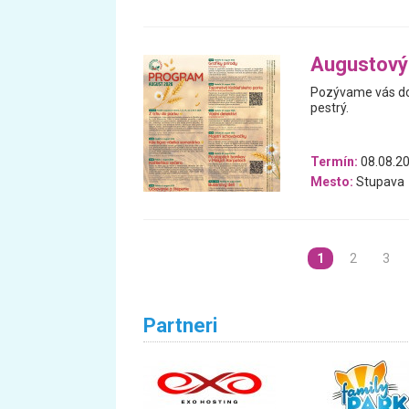
Augustový
Pozývame vás do 
pestrý.
Termín:
08.08.20
Mesto:
Stupava
1
2
3
Partneri