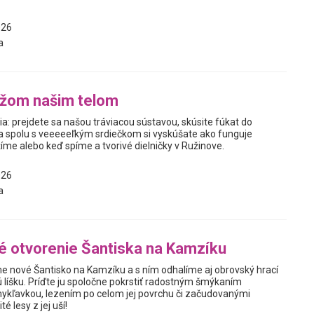
026
a
ážom našim telom
a: prejdete sa našou tráviacou sústavou, skúsite fúkat do
a spolu s veeeeeľkým srdiečkom si vyskúšate ako funguje
íme alebo keď spíme a tvorivé dielničky v Ružinove.
026
a
é otvorenie Šantiska na Kamzíku
e nové Šantisko na Kamzíku a s ním odhalíme aj obrovský hrací
ú líšku. Príďte ju spoločne pokrstiť radostným šmýkaním
kľavkou, lezením po celom jej povrchu či začudovanými
é lesy z jej uší!