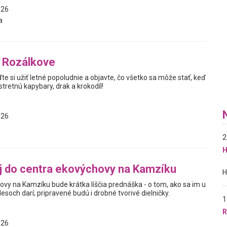
026
a
v Rozálkove
ďte si užiť letné popoludnie a objavte, čo všetko sa môže stať, keď
tretnú kapybary, drak a krokodíl!
026
2
H
aj do centra ekovýchovy na Kamzíku
ovy na Kamzíku bude krátka líščia prednáška - o tom, ako sa im u
esoch darí; pripravené budú i drobné tvorivé dielničky.
1
R
026