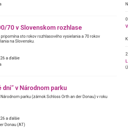
a
0
00/70 v Slovenskom rozhlase
 pripomína sto rokov rozhlasového vysielania a 70 rokov
lania na Slovensku.
2
26 a ďalšie
L
a
 dni” v Národnom parku
v Národnom parku (zámok Schloss Orth an der Donau) v roku
26 a ďalšie
er Donau (AT)