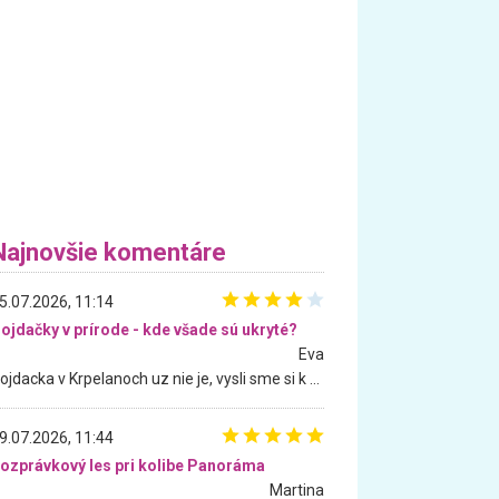
Najnovšie komentáre
5.07.2026, 11:14
ojdačky v prírode - kde všade sú ukryté?
Eva
Hojdacka v Krpelanoch uz nie je, vysli sme si k nej vcera, ale, zial, uz je znicena. Ak sem planujete cestu len kvoli hojdacke, mozete si ju usetrit. Krasny vyhlad je tu vsak aj bez hojdacky :-)
9.07.2026, 11:44
ozprávkový les pri kolibe Panoráma
Martina