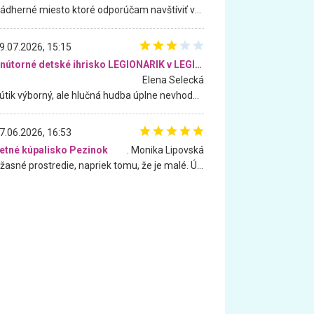
Nádherné miesto ktoré odporúčam navštíviť všetkými desiatimi, pre rodiny s deťmi, dôchodcom... Proste a jednoducho ozaj rozprávkový les.. určite ešte prídeme. Odniesli sme si na pamiatku krásne tričká,
9.07.2026, 15:15
Vnútorné detské ihrisko LEGIONARIK v LEGIA Fitness
Elena Selecká
Kútik výborný, ale hlučná hudba úplne nevhodná pre deti. Na moju žiadosť o aspoň sušenie nereagovali.
7.06.2026, 16:53
etné kúpalisko Pezinok
. Monika Lipovská
Úžasné prostredie, napriek tomu, že je malé. Úžasná atmosféra. Voda fantastická a nádherná. Ľudí je pomerne veľa, ale su mili a ohľaduplní. Je veľmi zaujímavé sledovať, ako dokážu spolu športovať cudzí ľudia a bez ohľadu na vek. Vládne tu pohoda. Vnuka neviem dostať z vody. Ďakujem za krásny deň . Urcite sa sem vrátim. Jediný problém je s parkovaním, ale aj ten sa mi podarilo vyriešiť. Monika Bratislava