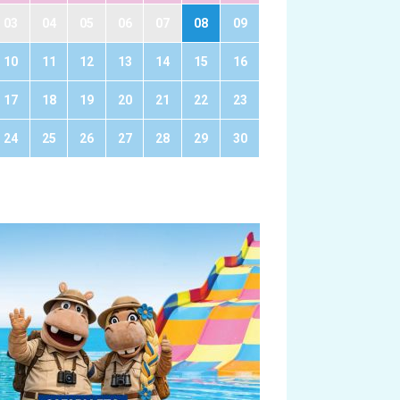
03
04
05
06
07
08
09
10
11
12
13
14
15
16
17
18
19
20
21
22
23
24
25
26
27
28
29
30