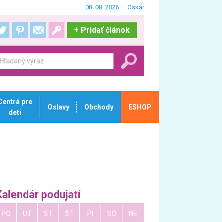
08. 08. 2026
Oskár
+
Pridať článok
Centrá pre
Oslavy
Obchody
ESHOP
deti
Kalendár podujatí
PO
UT
ST
ŠT
PI
SO
NE