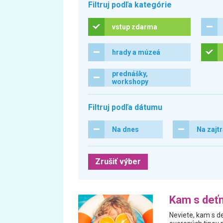
Filtruj podľa kategórie
vstup zdarma
hrady a múzeá
prednášky,
workshopy
Filtruj podľa dátumu
Na dnes
Na zajt
Zrušiť výber
Kam s deťm
Neviete, kam s de