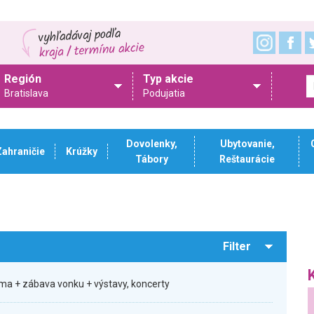
Región
Typ akcie
Bratislava
Podujatia
Dovolenky,
Ubytovanie,
Zahraničie
Krúžky
Tábory
Reštaurácie
Filter
ma + zábava vonku + výstavy, koncerty