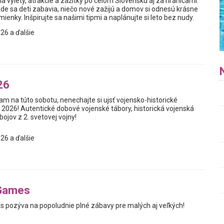
a výlety, atrakcie a zážitky po celom Slovensku aj za hranicami.
kde sa deti zabavia, niečo nové zažijú a domov si odnesú krásne
enky. Inšpirujte sa našimi tipmi a naplánujte si leto bez nudy.
26 a ďalšie
26
m na túto sobotu, nenechajte si ujsť vojensko-historické
 2026! Autentické dobové vojenské tábory, historická vojenská
bojov z 2. svetovej vojny!
26 a ďalšie
Games
s pozýva na popoludnie plné zábavy pre malých aj veľkých!