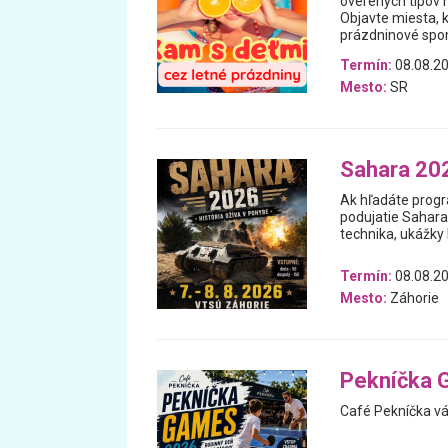
overených tipov n
Objavte miesta, 
prázdninové spomi
Termín:
08.08.20
Mesto:
SR
Sahara 20
Ak hľadáte progra
podujatie Sahara
technika, ukážky 
Termín:
08.08.20
Mesto:
Záhorie
Pekníčka 
Café Pekníčka vá