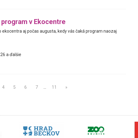
 program v Ekocentre
ekocentra aj počas augusta, kedy vás čaká program naozaj
26 a ďalšie
4
5
6
7
…
11
»