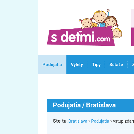
Podujatia
Výlety
Tipy
Súťaže
Podujatia
/ Bratislava
Ste tu:
Bratislava
»
Podujatia
» vstup zdar