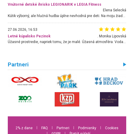
Vnútorné detské ihrisko LEGIONARIK v LEGIA Fitness
Elena Selecká
Kútik výborný, ale hlučná hudba úplne nevhodná pre deti. Na moju žiadosť o aspoň sušenie nereagovali.
27.06.2026, 16:53
Letné kúpalisko Pezinok
. Monika Lipovská
Úžasné prostredie, napriek tomu, že je malé. Úžasná atmosféra. Voda fantastická a nádherná. Ľudí je pomerne veľa, ale su mili a ohľaduplní. Je veľmi zaujímavé sledovať, ako dokážu spolu športovať cudzí ľudia a bez ohľadu na vek. Vládne tu pohoda. Vnuka neviem dostať z vody. Ďakujem za krásny deň . Urcite sa sem vrátim. Jediný problém je s parkovaním, ale aj ten sa mi podarilo vyriešiť. Monika Bratislava
Partneri
2% z dane
l
FAQ
l
Partneri
l
Podmienky
l
Cookies
l
GDPR
l
Štatút súťaží