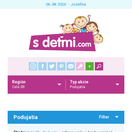
06. 08. 2026
Jozefína
+
Región
Typ akcie
Celá SR
Podujatia
Podujatia
Filter