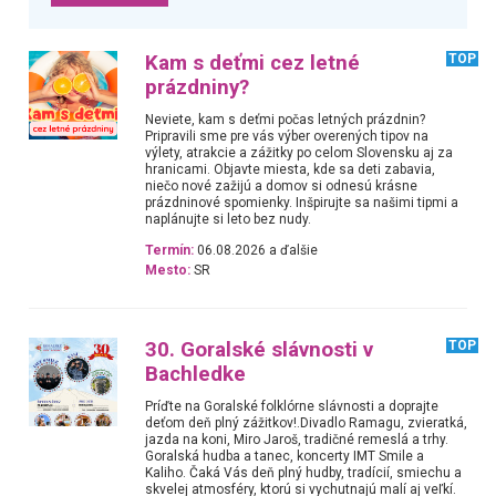
Kam s deťmi cez letné
TOP
prázdniny?
Neviete, kam s deťmi počas letných prázdnin?
Pripravili sme pre vás výber overených tipov na
výlety, atrakcie a zážitky po celom Slovensku aj za
hranicami. Objavte miesta, kde sa deti zabavia,
niečo nové zažijú a domov si odnesú krásne
prázdninové spomienky. Inšpirujte sa našimi tipmi a
naplánujte si leto bez nudy.
Termín:
06.08.2026 a ďalšie
Mesto:
SR
30. Goralské slávnosti v
TOP
Bachledke
Príďte na Goralské folklórne slávnosti a doprajte
deťom deň plný zážitkov!.Divadlo Ramagu, zvieratká,
jazda na koni, Miro Jaroš, tradičné remeslá a trhy.
Goralská hudba a tanec, koncerty IMT Smile a
Kaliho. Čaká Vás deň plný hudby, tradícií, smiechu a
skvelej atmosféry, ktorú si vychutnajú malí aj veľkí.