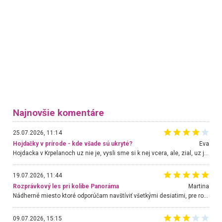
Najnovšie komentáre
25.07.2026, 11:14
Hojdačky v prírode - kde všade sú ukryté?
Eva
Hojdacka v Krpelanoch uz nie je, vysli sme si k nej vcera, ale, zial, uz je znicena. Ak sem planujete cestu len kvoli hojdacke, mozete si ju usetrit. Krasny vyhlad je tu vsak aj bez hojdacky :-)
19.07.2026, 11:44
Rozprávkový les pri kolibe Panoráma
Martina
Nádherné miesto ktoré odporúčam navštíviť všetkými desiatimi, pre rodiny s deťmi, dôchodcom... Proste a jednoducho ozaj rozprávkový les.. určite ešte prídeme. Odniesli sme si na pamiatku krásne tričká,
09.07.2026, 15:15