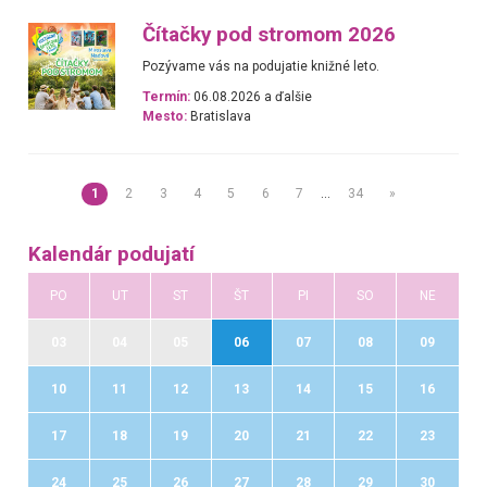
Čítačky pod stromom 2026
Pozývame vás na podujatie knižné leto.
Termín:
06.08.2026 a ďalšie
Mesto:
Bratislava
1
2
3
4
5
6
7
…
34
»
Kalendár podujatí
PO
UT
ST
ŠT
PI
SO
NE
03
04
05
06
07
08
09
10
11
12
13
14
15
16
17
18
19
20
21
22
23
24
25
26
27
28
29
30