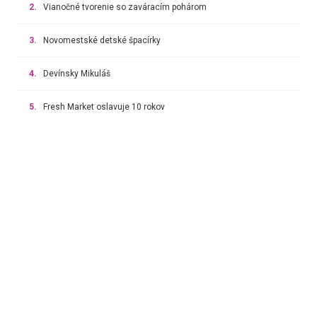
2.
Vianočné tvorenie so zaváracím pohárom
3.
Novomestské detské špacírky
4.
Devínsky Mikuláš
5.
Fresh Market oslavuje 10 rokov