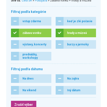
Ste tu:
Celá SR
»
Podujatia
» zábava vonku + hrady a múzeá
Filtruj podľa kategórie
vstup zdarma
keď je zlé počasie
zábava vonku
hrady a múzeá
výstavy, koncerty
burzy a jarmoky
prednášky,
workshopy
Filtruj podľa dátumu
Na dnes
Na zajtra
Na víkend
Iný dátum
Zrušiť výber