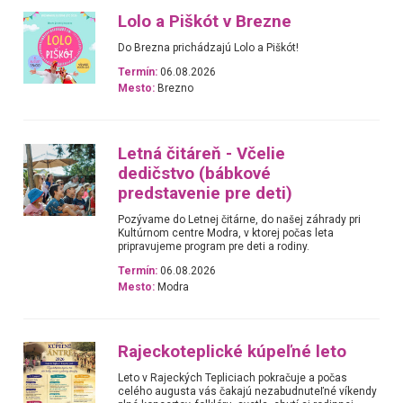
Lolo a Piškót v Brezne
Do Brezna prichádzajú Lolo a Piškót!
Termín:
06.08.2026
Mesto:
Brezno
Letná čitáreň - Včelie
dedičstvo (bábkové
predstavenie pre deti)
Pozývame do Letnej čitárne, do našej záhrady pri
Kultúrnom centre Modra, v ktorej počas leta
pripravujeme program pre deti a rodiny.
Termín:
06.08.2026
Mesto:
Modra
Rajeckoteplické kúpeľné leto
Leto v Rajeckých Tepliciach pokračuje a počas
celého augusta vás čakajú nezabudnuteľné víkendy