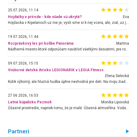
25.07.2026, 11:14
Hojdačky v prírode - kde všade sú ukryté?
Eva
Hojdacka v Krpelanoch uz nie je, vysli sme si k nej vcera, ale, zial, uz je znicena. Ak sem planujete cestu len kvoli hojdacke, mozete si ju usetrit. Krasny vyhlad je tu vsak aj bez hojdacky :-)
19.07.2026, 11:44
Rozprávkový les pri kolibe Panoráma
Martina
Nádherné miesto ktoré odporúčam navštíviť všetkými desiatimi, pre rodiny s deťmi, dôchodcom... Proste a jednoducho ozaj rozprávkový les.. určite ešte prídeme. Odniesli sme si na pamiatku krásne tričká,
09.07.2026, 15:15
Vnútorné detské ihrisko LEGIONARIK v LEGIA Fitness
Elena Selecká
Kútik výborný, ale hlučná hudba úplne nevhodná pre deti. Na moju žiadosť o aspoň sušenie nereagovali.
27.06.2026, 16:53
Letné kúpalisko Pezinok
. Monika Lipovská
Úžasné prostredie, napriek tomu, že je malé. Úžasná atmosféra. Voda fantastická a nádherná. Ľudí je pomerne veľa, ale su mili a ohľaduplní. Je veľmi zaujímavé sledovať, ako dokážu spolu športovať cudzí ľudia a bez ohľadu na vek. Vládne tu pohoda. Vnuka neviem dostať z vody. Ďakujem za krásny deň . Urcite sa sem vrátim. Jediný problém je s parkovaním, ale aj ten sa mi podarilo vyriešiť. Monika Bratislava
Partneri