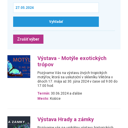
Zrušiť výber
Výstava - Motýle exotických
trópov
Pozývame Vás na výstavu živých tropických
motýľov, ktorá sa uskutoční v skleníku Viktória v
dňoch 17. mája až 30. júna 2024 v čase od 9.00 do
17.00 hod.
Termín:
30.06.2024 a ďalšie
Mesto:
Košice
Výstava Hrady a zámky
Pozývame vás na unikátnu výstavu historických