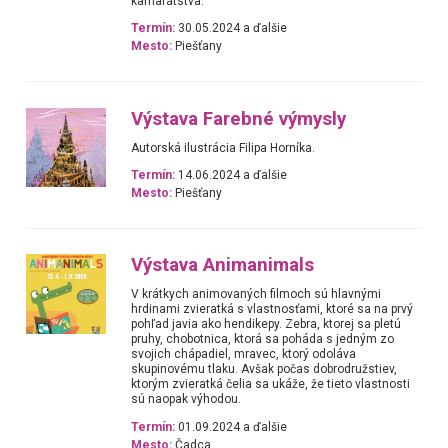
kamarátstva.
Termín:
30.05.2024 a ďalšie
Mesto:
Piešťany
Výstava Farebné výmysly
Autorská ilustrácia Filipa Horníka.
Termín:
14.06.2024 a ďalšie
Mesto:
Piešťany
Výstava Animanimals
V krátkych animovaných filmoch sú hlavnými
hrdinami zvieratká s vlastnosťami, ktoré sa na prvý
pohľad javia ako hendikepy. Zebra, ktorej sa pletú
pruhy, chobotnica, ktorá sa poháda s jedným zo
svojich chápadiel, mravec, ktorý odoláva
skupinovému tlaku. Avšak počas dobrodružstiev,
ktorým zvieratká čelia sa ukáže, že tieto vlastnosti
sú naopak výhodou.
Termín:
01.09.2024 a ďalšie
Mesto:
Čadca