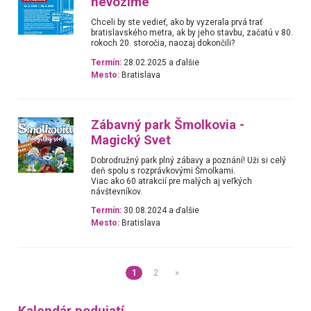
nevozíme
Chceli by ste vedieť, ako by vyzerala prvá trať
bratislavského metra, ak by jeho stavbu, začatú v 80.
rokoch 20. storočia, naozaj dokončili?
Termín:
28.02.2025 a ďalšie
Mesto:
Bratislava
Zábavný park Šmolkovia -
Magický Svet
Dobrodružný park plný zábavy a poznání! Uži si celý
deň spolu s rozprávkovými Šmolkami.
Viac ako 60 atrakcií pre malých aj veľkých
návštevníkov.
Termín:
30.08.2024 a ďalšie
Mesto:
Bratislava
1
2
»
Kalendár podujatí