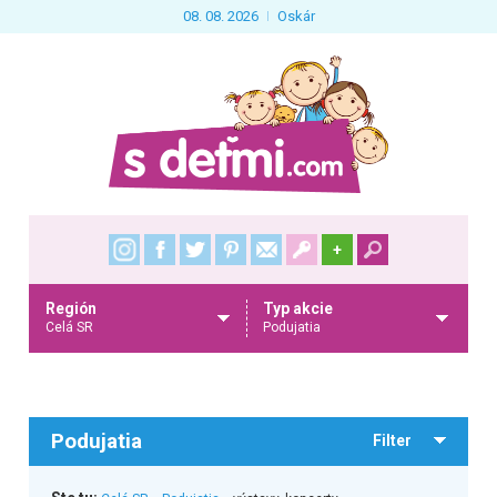
08. 08. 2026
Oskár
+
Región
Typ akcie
Celá SR
Podujatia
Podujatia
Filter