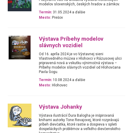
modelov slovenských, českých hradov a zámkov.
Termín:
31.05.2024 a ďalšie
Mesto:
Prešov
Výstava Príbehy modelov
slávnych vozidiel
Od 16. apríla 2024 je vo Výstavnej sieni
Vlastivedného múzea v Hlohovci v Rázusovej ulici
pripravená nová a vskutku výnimočná výstava –
Príbehy modelov slávnych vozidiel od Hlohovčana
Pavla Gogu.
Termín:
10.08.2024 a ďalšie
Mesto:
Hlohovec
Výstava Johanky
Výstava ilustrácií Ďura Balogha je inšpirovaná
knihami autorky Tone Revajovej, ktoré rozprávajú
príbeh dievčatka, ktoré rastie a dospieva v spleti
dospeláckych problémov a veľkého dievčenského