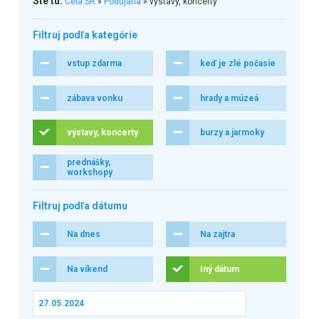
Ste tu:
Celá SR
»
Podujatia
» výstavy, koncerty
Filtruj podľa kategórie
vstup zdarma
keď je zlé počasie
zábava vonku
hrady a múzeá
výstavy, koncerty
burzy a jarmoky
prednášky,
workshopy
Filtruj podľa dátumu
Na dnes
Na zajtra
Na víkend
Iný dátum