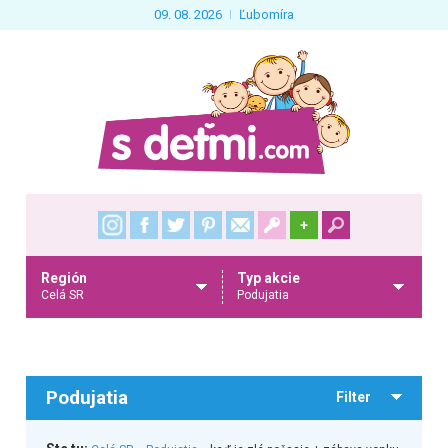
09. 08. 2026
Ľubomíra
+
Región
Typ akcie
Celá SR
Podujatia
Podujatia
Filter