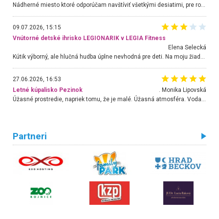
Nádherné miesto ktoré odporúčam navštíviť všetkými desiatimi, pre rodiny s deťmi, dôchodcom... Proste a jednoducho ozaj rozprávkový les.. určite ešte prídeme. Odniesli sme si na pamiatku krásne tričká,
09.07.2026, 15:15
Vnútorné detské ihrisko LEGIONARIK v LEGIA Fitness
Elena Selecká
Kútik výborný, ale hlučná hudba úplne nevhodná pre deti. Na moju žiadosť o aspoň sušenie nereagovali.
27.06.2026, 16:53
Letné kúpalisko Pezinok
. Monika Lipovská
Úžasné prostredie, napriek tomu, že je malé. Úžasná atmosféra. Voda fantastická a nádherná. Ľudí je pomerne veľa, ale su mili a ohľaduplní. Je veľmi zaujímavé sledovať, ako dokážu spolu športovať cudzí ľudia a bez ohľadu na vek. Vládne tu pohoda. Vnuka neviem dostať z vody. Ďakujem za krásny deň . Urcite sa sem vrátim. Jediný problém je s parkovaním, ale aj ten sa mi podarilo vyriešiť. Monika Bratislava
Partneri