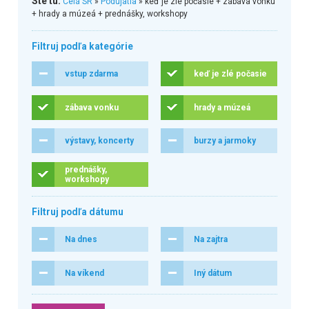
Ste tu:
Celá SR
»
Podujatia
» keď je zlé počasie + zábava vonku
+ hrady a múzeá + prednášky, workshopy
Filtruj podľa kategórie
vstup zdarma
keď je zlé počasie
zábava vonku
hrady a múzeá
výstavy, koncerty
burzy a jarmoky
prednášky,
workshopy
Filtruj podľa dátumu
Na dnes
Na zajtra
Na víkend
Iný dátum