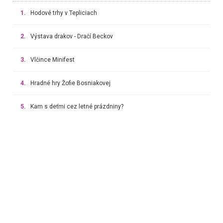
1.
Hodové trhy v Tepliciach
2.
Výstava drakov - Dračí Beckov
3.
Vlčince Minifest
4.
Hradné hry Žofie Bosniakovej
5.
Kam s deťmi cez letné prázdniny?