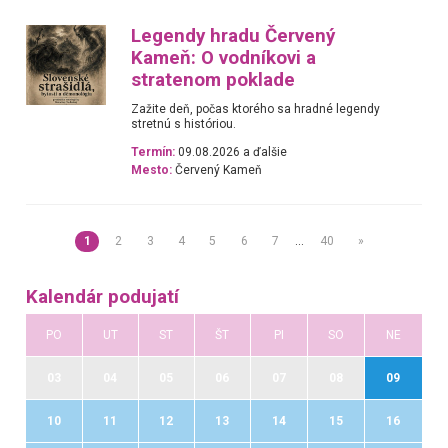
Legendy hradu Červený
Kameň: O vodníkovi a
stratenom poklade
Zažite deň, počas ktorého sa hradné legendy
stretnú s históriou.
Termín:
09.08.2026 a ďalšie
Mesto:
Červený Kameň
1
2
3
4
5
6
7
…
40
»
Kalendár podujatí
PO
UT
ST
ŠT
PI
SO
NE
03
04
05
06
07
08
09
10
11
12
13
14
15
16