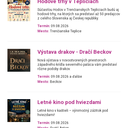
Hodové trhy v Tepliciach
Súčasťou Hodov v Trenčianskych Tepliciach budú aj
hodové trhy, na ktorých sa predstaví až 50 predajcov
z celého Slovenska aj Českej republiky.
Termín:
09.08.2026
Mesto:
Trenčianske Teplice
Výstava drakov - Dračí Beckov
Nová výstava v novootvorených priestoroch
západného krídla severného paláca vám predstaví
rôzne podoby drakov.
Termín:
09.08.2026 a ďalšie
Mesto:
Beckov
Letné kino pod hviezdami
Letné kino v kaštieli – výnimočný zážitok pod
hviezdami!
Termín:
09.08.2026
Mesto:
Svatý Anton