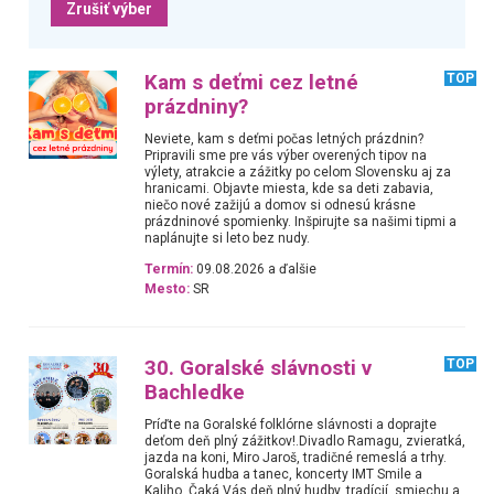
Zrušiť výber
Kam s deťmi cez letné
TOP
prázdniny?
Neviete, kam s deťmi počas letných prázdnin?
Pripravili sme pre vás výber overených tipov na
výlety, atrakcie a zážitky po celom Slovensku aj za
hranicami. Objavte miesta, kde sa deti zabavia,
niečo nové zažijú a domov si odnesú krásne
prázdninové spomienky. Inšpirujte sa našimi tipmi a
naplánujte si leto bez nudy.
Termín:
09.08.2026 a ďalšie
Mesto:
SR
30. Goralské slávnosti v
TOP
Bachledke
Príďte na Goralské folklórne slávnosti a doprajte
deťom deň plný zážitkov!.Divadlo Ramagu, zvieratká,
jazda na koni, Miro Jaroš, tradičné remeslá a trhy.
Goralská hudba a tanec, koncerty IMT Smile a
Kaliho. Čaká Vás deň plný hudby, tradícií, smiechu a