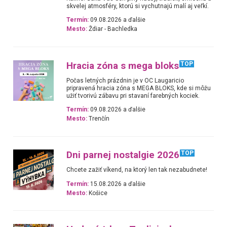
skvelej atmosféry, ktorú si vychutnajú malí aj veľkí.
Termín:
09.08.2026 a ďalšie
Mesto:
Ždiar - Bachledka
Hracia zóna s mega bloks
TOP
Počas letných prázdnin je v OC Laugaricio
pripravená hracia zóna s MEGA BLOKS, kde si môžu
užiť tvorivú zábavu pri stavaní farebných kociek.
Termín:
09.08.2026 a ďalšie
Mesto:
Trenčín
Dni parnej nostalgie 2026
TOP
Chcete zažiť víkend, na ktorý len tak nezabudnete!
Termín:
15.08.2026 a ďalšie
Mesto:
Košice