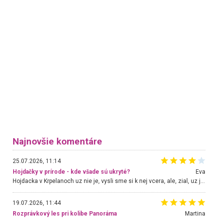
Najnovšie komentáre
25.07.2026, 11:14
Hojdačky v prírode - kde všade sú ukryté?
Eva
Hojdacka v Krpelanoch uz nie je, vysli sme si k nej vcera, ale, zial, uz je znicena. Ak sem planujete cestu len kvoli hojdacke, mozete si ju usetrit. Krasny vyhlad je tu vsak aj bez hojdacky :-)
19.07.2026, 11:44
Rozprávkový les pri kolibe Panoráma
Martina