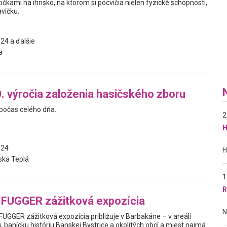
tičkami na ihrisko, na ktorom si pocvičia nielen fyzické schopnosti,
avičku.
24 a ďalšie
a
. výročia založenia hasičského zboru
počas celého dňa.
2
H
024
ska Teplá
1
R
FUGGER zážitková expozícia
UGGER zážitková expozícia približuje v Barbakáne – v areáli
banícku históriu Banskej Bystrice a okolitých obcí a miest najmä