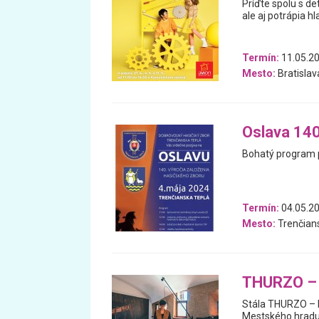
Príďte spolu s de
ale aj potrápia hl
Termín:
11.05.20
Mesto:
Bratislav
Oslava 140
Bohatý program 
Termín:
04.05.2
Mesto:
Trenčian
THURZO – 
Stála THURZO – F
Mestského hradu, 