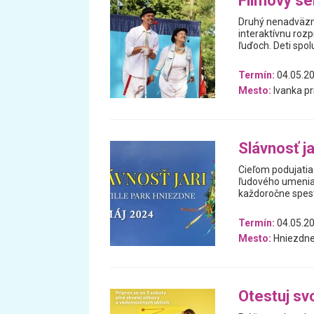
Filmový se
Druhý nenadväzný 
interaktívnu roz
ľuďoch. Deti spolu
Termín:
04.05.2
Mesto:
Ivanka pr
Slávnosť ja
Cieľom podujatia 
ľudového umenia. 
každoročne spe
Termín:
04.05.2
Mesto:
Hniezdn
Otestuj sv