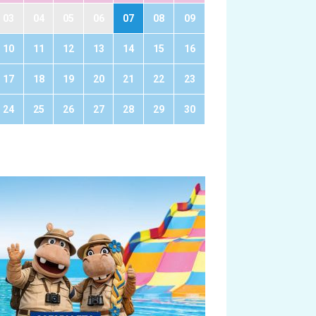
03
04
05
06
07
08
09
10
11
12
13
14
15
16
17
18
19
20
21
22
23
24
25
26
27
28
29
30