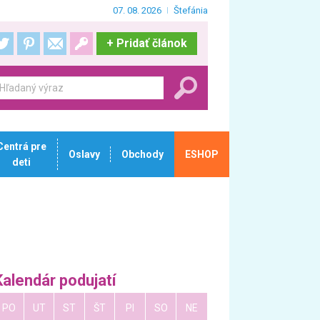
07. 08. 2026
Štefánia
+
Pridať článok
Centrá pre
Oslavy
Obchody
ESHOP
deti
Kalendár podujatí
PO
UT
ST
ŠT
PI
SO
NE