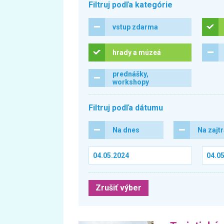
Filtruj podľa kategórie
vstup zdarma
hrady a múzeá
prednášky,
workshopy
Filtruj podľa dátumu
Na dnes
Na zajt
Zrušiť výber