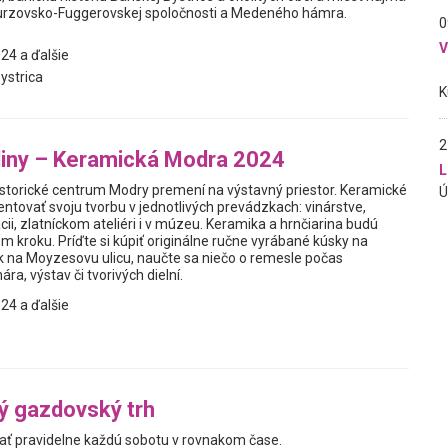
hurzovsko-Fuggerovskej spoločnosti a Medeného hámra.
0
24 a ďalšie
ystrica
2
liny – Keramická Modra 2024
L
historické centrum Modry premení na výstavný priestor. Keramické
ntovať svoju tvorbu v jednotlivých prevádzkach: vinárstve,
ácii, zlatníckom ateliéri i v múzeu. Keramika a hrnčiarina budú
 kroku. Príďte si kúpiť originálne ručne vyrábané kúsky na
k na Moyzesovu ulicu, naučte sa niečo o remesle počas
a, výstav či tvorivých dielní.
24 a ďalšie
ý gazdovský trh
ať pravidelne každú sobotu v rovnakom čase.