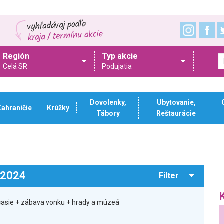
Región
Typ akcie
Celá SR
Podujatia
Dovolenky,
Ubytovanie,
Zahraničie
Krúžky
Tábory
Reštaurácie
.2024
Filter
očasie + zábava vonku + hrady a múzeá