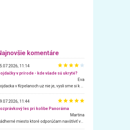
Najnovšie komentáre
5.07.2026, 11:14
ojdačky v prírode - kde všade sú ukryté?
Eva
Hojdacka v Krpelanoch uz nie je, vysli sme si k nej vcera, ale, zial, uz je znicena. Ak sem planujete cestu len kvoli hojdacke, mozete si ju usetrit. Krasny vyhlad je tu vsak aj bez hojdacky :-)
9.07.2026, 11:44
ozprávkový les pri kolibe Panoráma
Martina
Nádherné miesto ktoré odporúčam navštíviť všetkými desiatimi, pre rodiny s deťmi, dôchodcom... Proste a jednoducho ozaj rozprávkový les.. určite ešte prídeme. Odniesli sme si na pamiatku krásne tričká,