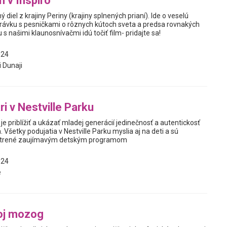
n v Inspiro
diel z krajiny Periny (krajiny splnených prianí). Ide o veselú
právku s pesničkami o rôznych kútoch sveta a predsa rovnakých
 s našimi klaunosnívačmi idú točiť film- pridajte sa!
024
i Dunaji
ri v Nestville Parku
je priblížiť a ukázať mladej generácií jedinečnosť a autentickosť
Všetky podujatia v Nestville Parku myslia aj na deti a sú
strené zaujímavým detským programom
024
e
oj mozog