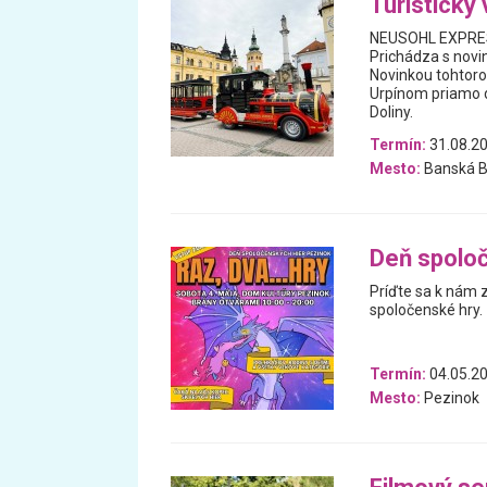
Turistický 
NEUSOHL EXPRESS 
Prichádza s novi
Novinkou tohtoro
Urpínom priamo d
Doliny.
Termín:
31.08.20
Mesto:
Banská B
Deň spoloč
Príďte sa k nám z
spoločenské hry.
Termín:
04.05.2
Mesto:
Pezinok