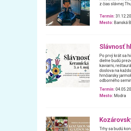
z čias slávnej T
Termín:
31.12.20
Mesto:
Banská B
Slávnosť h
Po prvý krát sa 
dielne budú preze
kaviarni, reštaur
doslova na každom
hrnčiarsky jarmo
odborného seminár
Termín:
04.05.20
Mesto:
Modra
Kozárovsk
Trhy sa budú kon