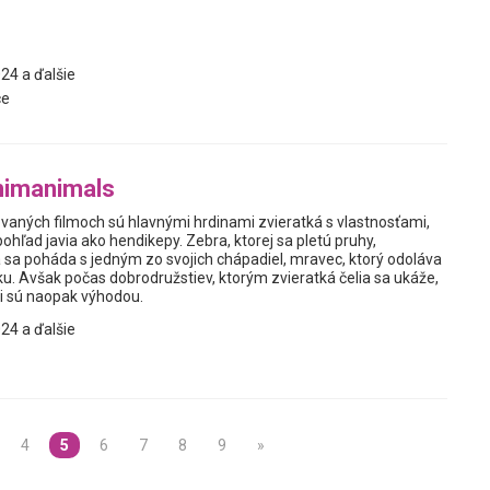
24 a ďalšie
ce
nimanimals
vaných filmoch sú hlavnými hrdinami zvieratká s vlastnosťami,
pohľad javia ako hendikepy. Zebra, ktorej sa pletú pruhy,
á sa poháda s jedným zo svojich chápadiel, mravec, ktorý odoláva
u. Avšak počas dobrodružstiev, ktorým zvieratká čelia sa ukáže,
ti sú naopak výhodou.
24 a ďalšie
4
5
6
7
8
9
»