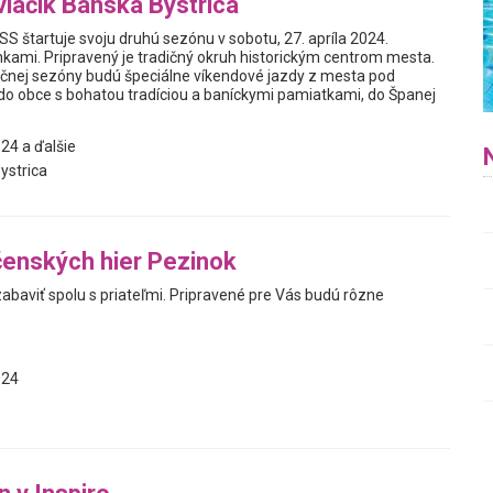
vláčik Banská Bystrica
štartuje svoju druhú sezónu v sobotu, 27. apríla 2024.
nkami. Pripravený je tradičný okruh historickým centrom mesta.
čnej sezóny budú špeciálne víkendové jazdy z mesta pod
o obce s bohatou tradíciou a baníckymi pamiatkami, do Španej
24 a ďalšie
ystrica
enských hier Pezinok
abaviť spolu s priateľmi. Pripravené pre Vás budú rôzne
024