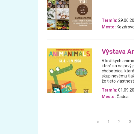
Termín:
29.06.20
Mesto:
Kozárov
Výstava A
V krátkych animo
ktoré sa na prvý 
chobotnica, ktor
skupinovému tlak
že tieto vlastnos
Termín:
01.09.20
Mesto:
Čadca
«
1
2
3