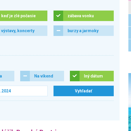
keď je zlé počasie
zábava vonku
výstavy, koncerty
burzy a jarmoky
ra
Na víkend
Iný dátum