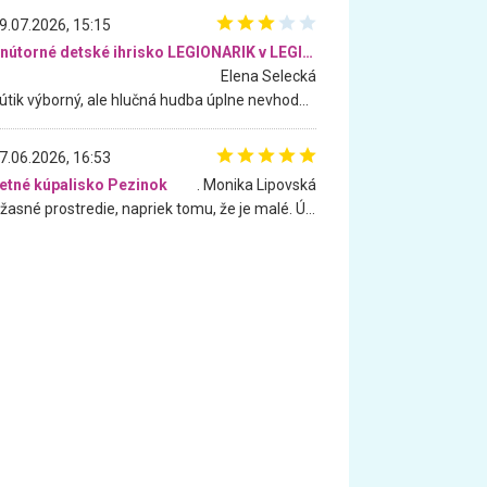
9.07.2026, 15:15
Vnútorné detské ihrisko LEGIONARIK v LEGIA Fitness
Elena Selecká
Kútik výborný, ale hlučná hudba úplne nevhodná pre deti. Na moju žiadosť o aspoň sušenie nereagovali.
7.06.2026, 16:53
etné kúpalisko Pezinok
. Monika Lipovská
Úžasné prostredie, napriek tomu, že je malé. Úžasná atmosféra. Voda fantastická a nádherná. Ľudí je pomerne veľa, ale su mili a ohľaduplní. Je veľmi zaujímavé sledovať, ako dokážu spolu športovať cudzí ľudia a bez ohľadu na vek. Vládne tu pohoda. Vnuka neviem dostať z vody. Ďakujem za krásny deň . Urcite sa sem vrátim. Jediný problém je s parkovaním, ale aj ten sa mi podarilo vyriešiť. Monika Bratislava