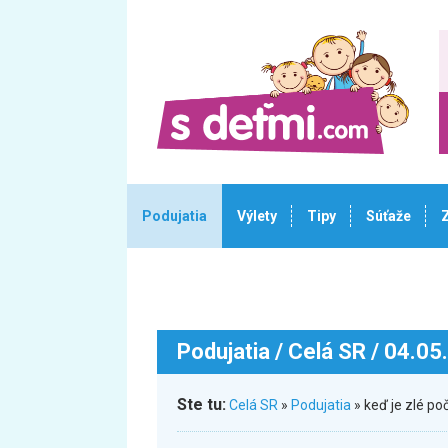
Podujatia
Výlety
Tipy
Súťaže
Podujatia
/ Celá SR / 04.05
Ste tu:
Celá SR
»
Podujatia
» keď je zlé p