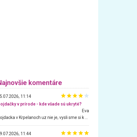
Najnovšie komentáre
5.07.2026, 11:14
ojdačky v prírode - kde všade sú ukryté?
Eva
Hojdacka v Krpelanoch uz nie je, vysli sme si k nej vcera, ale, zial, uz je znicena. Ak sem planujete cestu len kvoli hojdacke, mozete si ju usetrit. Krasny vyhlad je tu vsak aj bez hojdacky :-)
9.07.2026, 11:44