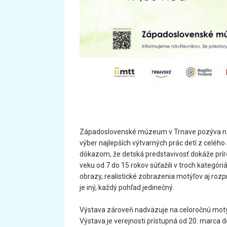
Západoslovenské múzeum v Trnave
pozýva 
výber najlepších výtvarných prác detí z celého 
dôkazom, že detská predstavivosť dokáže prírod
veku od 7 do 15 rokov súťažili v troch kategóriá
obrazy, realistické zobrazenia motýľov aj rozp
je iný, každý pohľad jedinečný.
Výstava zároveň nadväzuje na celoročnú motý
Výstava je verejnosti prístupná od 20. marca d