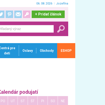
06. 08. 2026
Jozefína
+
Pridať článok
Centrá pre
Oslavy
Obchody
ESHOP
deti
Kalendár podujatí
PO
UT
ST
ŠT
PI
SO
NE