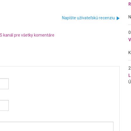
R
Napíšte užívateľskú recenziu
0
S kanál pre všetky komentáre
2
L