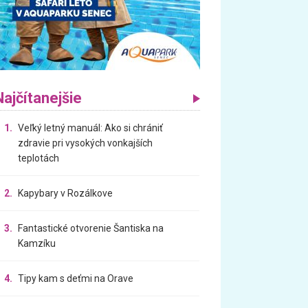
Najčítanejšie
1.
Veľký letný manuál: Ako si chrániť
zdravie pri vysokých vonkajších
teplotách
2.
Kapybary v Rozálkove
3.
Fantastické otvorenie Šantiska na
Kamzíku
4.
Tipy kam s deťmi na Orave