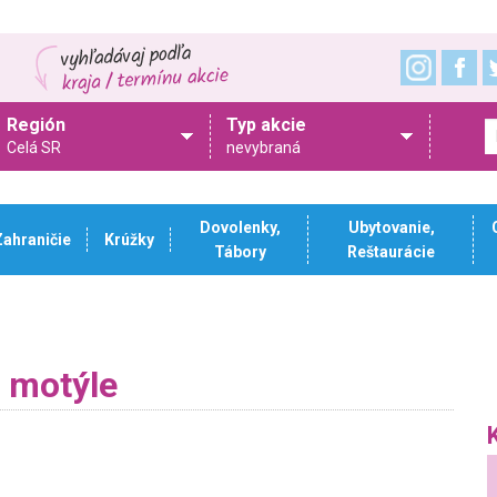
Región
Typ akcie
Celá SR
nevybraná
Dovolenky,
Ubytovanie,
Zahraničie
Krúžky
Tábory
Reštaurácie
 motýle