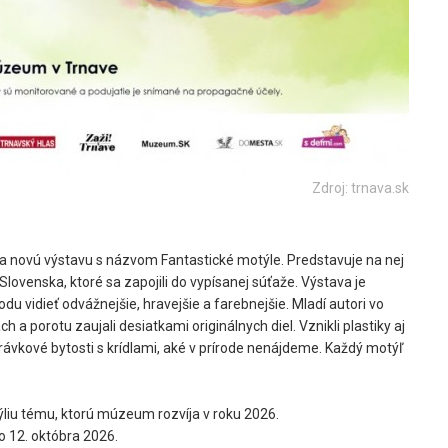
Zdroj: trnava.sk
na
novú výstavu
s názvom
Fantastické motýle.
Predstavuje na nej
Slovenska, ktoré sa zapojili do vypísanej súťaže.
Výstava je
u vidieť odvážnejšie, hravejšie a farebnejšie. Mladí autori vo
ch a porotu zaujali desiatkami originálnych diel. Vznikli plastiky aj
rávkové bytosti s krídlami, aké v prírode nenájdeme. Každý motýľ
liu tému, ktorú múzeum rozvíja v roku 2026.
o 12. októbra 2026.