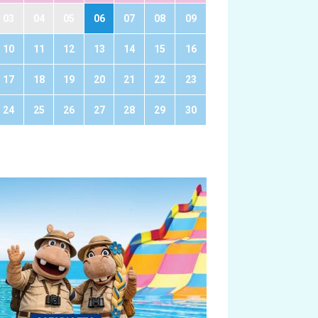
03
04
05
06
07
08
09
10
11
12
13
14
15
16
17
18
19
20
21
22
23
24
25
26
27
28
29
30