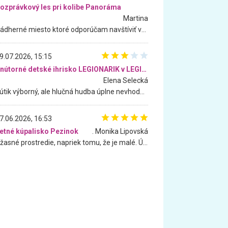
ozprávkový les pri kolibe Panoráma
Martina
Nádherné miesto ktoré odporúčam navštíviť všetkými desiatimi, pre rodiny s deťmi, dôchodcom... Proste a jednoducho ozaj rozprávkový les.. určite ešte prídeme. Odniesli sme si na pamiatku krásne tričká,
9.07.2026, 15:15
Vnútorné detské ihrisko LEGIONARIK v LEGIA Fitness
Elena Selecká
Kútik výborný, ale hlučná hudba úplne nevhodná pre deti. Na moju žiadosť o aspoň sušenie nereagovali.
7.06.2026, 16:53
etné kúpalisko Pezinok
. Monika Lipovská
Úžasné prostredie, napriek tomu, že je malé. Úžasná atmosféra. Voda fantastická a nádherná. Ľudí je pomerne veľa, ale su mili a ohľaduplní. Je veľmi zaujímavé sledovať, ako dokážu spolu športovať cudzí ľudia a bez ohľadu na vek. Vládne tu pohoda. Vnuka neviem dostať z vody. Ďakujem za krásny deň . Urcite sa sem vrátim. Jediný problém je s parkovaním, ale aj ten sa mi podarilo vyriešiť. Monika Bratislava