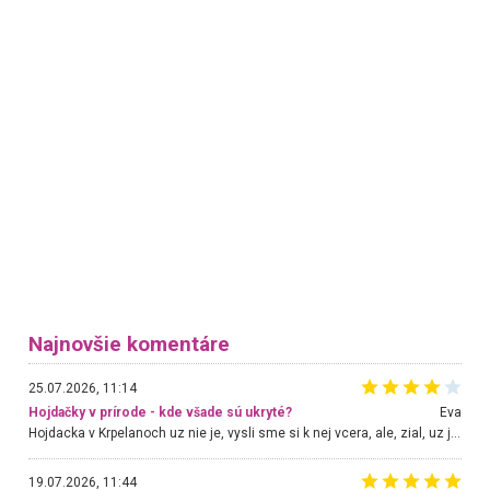
Najnovšie komentáre
25.07.2026, 11:14
Hojdačky v prírode - kde všade sú ukryté?
Eva
Hojdacka v Krpelanoch uz nie je, vysli sme si k nej vcera, ale, zial, uz je znicena. Ak sem planujete cestu len kvoli hojdacke, mozete si ju usetrit. Krasny vyhlad je tu vsak aj bez hojdacky :-)
19.07.2026, 11:44