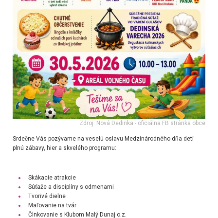
Zdroj: Nová Dedinka - oficiálna FB stránka obce
Srdečne Vás pozývame na veselú oslavu Medzinárodného dňa detí
plnú zábavy, hier a skvelého programu:
Skákacie atrakcie
Súťaže a disciplíny s odmenami
Tvorivé dielne
Maľovanie na tvár
Člnkovanie s Klubom Malý Dunaj o.z.