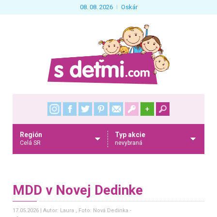
08. 08. 2026
Oskár
+
Región
Typ akcie
Celá SR
nevybraná
MDD v Novej Dedinke
17.05.2026
Autor: Laura
, Foto: Nová Dedinka -