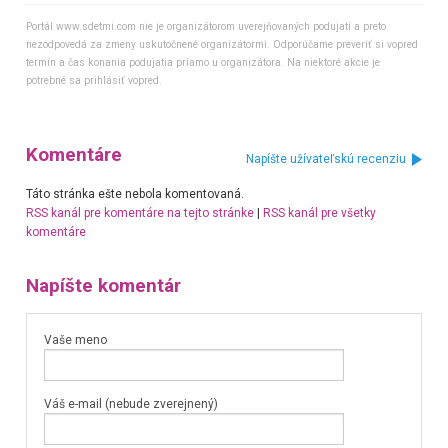
Portál www.sdetmi.com nie je organizátorom uverejňovaných podujatí a preto
nezodpovedá za zmeny uskutočnené organizátormi. Odporúčame preveriť si vopred
termín a čas konania podujatia priamo u organizátora. Na niektoré akcie je
potrebné sa prihlásiť vopred.
Komentáre
Napíšte užívateľskú recenziu
Táto stránka ešte nebola komentovaná.
RSS kanál pre komentáre na tejto stránke
|
RSS kanál pre všetky
komentáre
Napíšte komentár
Vaše meno
Váš e-mail (nebude zverejnený)