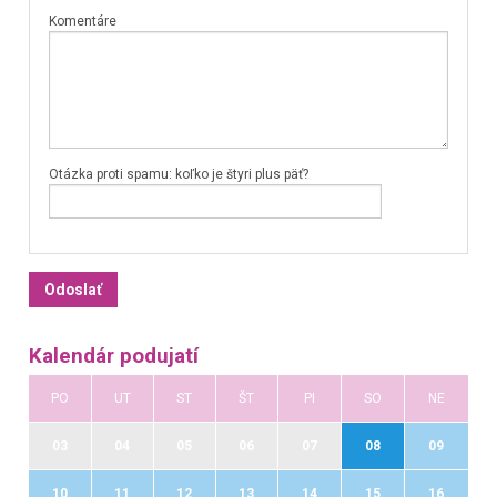
Komentáre
Otázka proti spamu: koľko je štyri plus päť?
Kalendár podujatí
PO
UT
ST
ŠT
PI
SO
NE
03
04
05
06
07
08
09
10
11
12
13
14
15
16