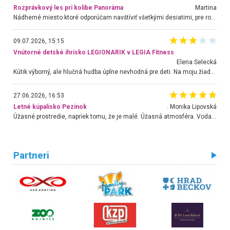
Rozprávkový les pri kolibe Panoráma
Martina
Nádherné miesto ktoré odporúčam navštíviť všetkými desiatimi, pre rodiny s deťmi, dôchodcom... Proste a jednoducho ozaj rozprávkový les.. určite ešte prídeme. Odniesli sme si na pamiatku krásne tričká,
09.07.2026, 15:15
Vnútorné detské ihrisko LEGIONARIK v LEGIA Fitness
Elena Selecká
Kútik výborný, ale hlučná hudba úplne nevhodná pre deti. Na moju žiadosť o aspoň sušenie nereagovali.
27.06.2026, 16:53
Letné kúpalisko Pezinok
. Monika Lipovská
Úžasné prostredie, napriek tomu, že je malé. Úžasná atmosféra. Voda fantastická a nádherná. Ľudí je pomerne veľa, ale su mili a ohľaduplní. Je veľmi zaujímavé sledovať, ako dokážu spolu športovať cudzí ľudia a bez ohľadu na vek. Vládne tu pohoda. Vnuka neviem dostať z vody. Ďakujem za krásny deň . Urcite sa sem vrátim. Jediný problém je s parkovaním, ale aj ten sa mi podarilo vyriešiť. Monika Bratislava
Partneri