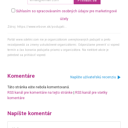
Súhlasím so spracovávaním osobných údajov pre marketingové
účely
Zdroj:
https://www.vrbove.sk/podujati...
Portál www.sdetmi.com nie je organizátorom uverejňovaných podujatí a preto
nezodpovedá za zmeny uskutočnené organizátormi. Odporúčame preveriť si vopred
termín a čas konania podujatia priamo u organizátora. Na niektoré akcie je
potrebné sa prihlásiť vopred.
Komentáre
Napíšte užívateľskú recenziu
Táto stránka ešte nebola komentovaná.
RSS kanál pre komentáre na tejto stránke
|
RSS kanál pre všetky
komentáre
Napíšte komentár