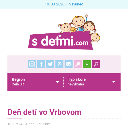
10. 08. 2026
Vavrinec
+
Región
Typ akcie
Celá SR
nevybraná
Deň detí vo Vrbovom
15.05.2026
Autor: Claudinka