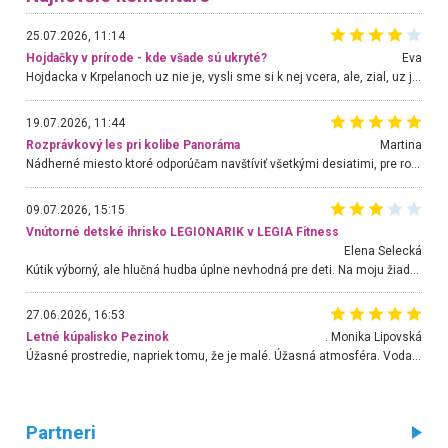
25.07.2026, 11:14
Hojdačky v prírode - kde všade sú ukryté?
Eva
Hojdacka v Krpelanoch uz nie je, vysli sme si k nej vcera, ale, zial, uz je znicena. Ak sem planujete cestu len kvoli hojdacke, mozete si ju usetrit. Krasny vyhlad je tu vsak aj bez hojdacky :-)
19.07.2026, 11:44
Rozprávkový les pri kolibe Panoráma
Martina
Nádherné miesto ktoré odporúčam navštíviť všetkými desiatimi, pre rodiny s deťmi, dôchodcom... Proste a jednoducho ozaj rozprávkový les.. určite ešte prídeme. Odniesli sme si na pamiatku krásne tričká,
09.07.2026, 15:15
Vnútorné detské ihrisko LEGIONARIK v LEGIA Fitness
Elena Selecká
Kútik výborný, ale hlučná hudba úplne nevhodná pre deti. Na moju žiadosť o aspoň sušenie nereagovali.
27.06.2026, 16:53
Letné kúpalisko Pezinok
. Monika Lipovská
Úžasné prostredie, napriek tomu, že je malé. Úžasná atmosféra. Voda fantastická a nádherná. Ľudí je pomerne veľa, ale su mili a ohľaduplní. Je veľmi zaujímavé sledovať, ako dokážu spolu športovať cudzí ľudia a bez ohľadu na vek. Vládne tu pohoda. Vnuka neviem dostať z vody. Ďakujem za krásny deň . Urcite sa sem vrátim. Jediný problém je s parkovaním, ale aj ten sa mi podarilo vyriešiť. Monika Bratislava
Partneri