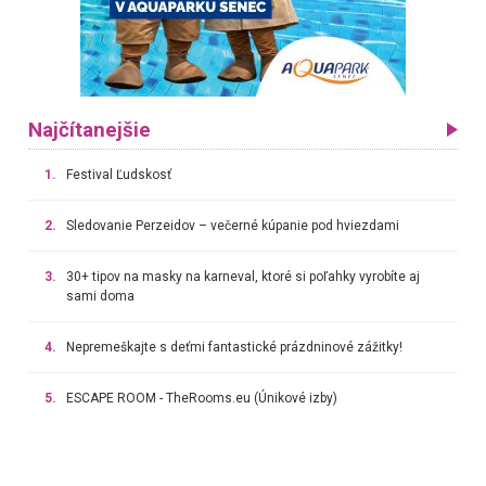
Najčítanejšie
1.
Festival Ľudskosť
2.
Sledovanie Perzeidov – večerné kúpanie pod hviezdami
3.
30+ tipov na masky na karneval, ktoré si poľahky vyrobíte aj
sami doma
4.
Nepremeškajte s deťmi fantastické prázdninové zážitky!
5.
ESCAPE ROOM - TheRooms.eu (Únikové izby)