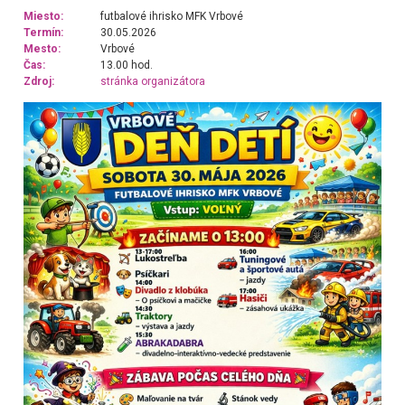
Miesto:
futbalové ihrisko MFK Vrbové
Termín:
30.05.2026
Mesto:
Vrbové
Čas:
13.00 hod.
Zdroj:
stránka organizátora