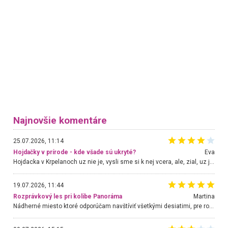
Najnovšie komentáre
25.07.2026, 11:14
Hojdačky v prírode - kde všade sú ukryté?
Eva
Hojdacka v Krpelanoch uz nie je, vysli sme si k nej vcera, ale, zial, uz je znicena. Ak sem planujete cestu len kvoli hojdacke, mozete si ju usetrit. Krasny vyhlad je tu vsak aj bez hojdacky :-)
19.07.2026, 11:44
Rozprávkový les pri kolibe Panoráma
Martina
Nádherné miesto ktoré odporúčam navštíviť všetkými desiatimi, pre rodiny s deťmi, dôchodcom... Proste a jednoducho ozaj rozprávkový les.. určite ešte prídeme. Odniesli sme si na pamiatku krásne tričká,