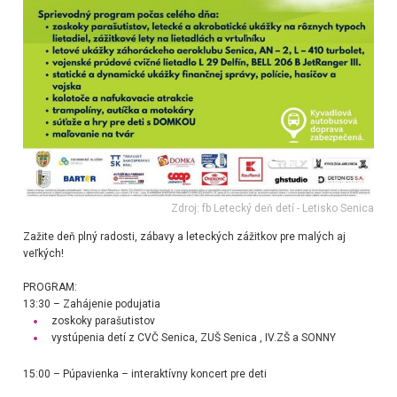
Zdroj: fb Letecký deň detí - Letisko Senica
Zažite deň plný radosti, zábavy a leteckých zážitkov pre malých aj
veľkých!
PROGRAM:
13:30 – Zahájenie podujatia
zoskoky parašutistov
vystúpenia detí z CVČ Senica,
ZUŠ Senica
, IV.ZŠ a SONNY
15:00 – Púpavienka – interaktívny koncert pre deti