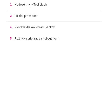
2.
Hodové trhy v Tepliciach
3.
Folklór pre radost
4.
Výstava drakov - Dračí Beckov
5.
Ružínska priehrada s tobogánom