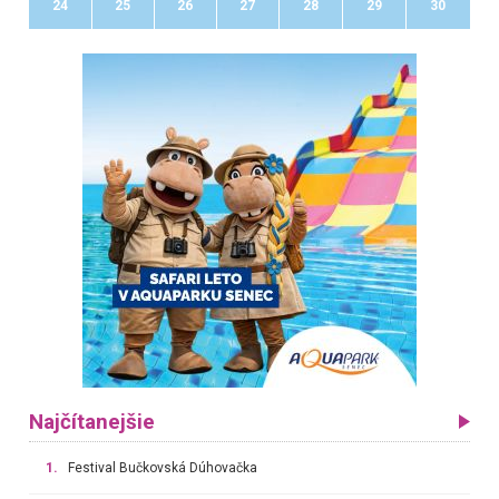
24
25
26
27
28
29
30
Najčítanejšie
1.
Festival Bučkovská Dúhovačka