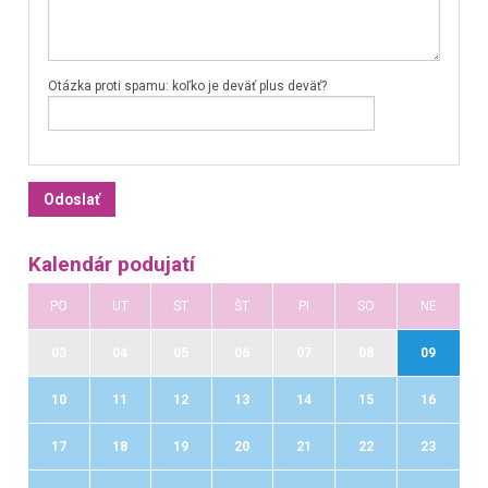
Otázka proti spamu: koľko je deväť plus deväť?
Kalendár podujatí
PO
UT
ST
ŠT
PI
SO
NE
03
04
05
06
07
08
09
10
11
12
13
14
15
16
17
18
19
20
21
22
23