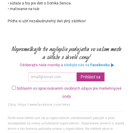
• súťaže a hry pre deti s
Domka Senica
• maľovanie na tvár
Príďte si užiť nezabudnuteľný deň plný zážitkov!
Odoberajte naše novinky a
sledujte nás na
Facebooku
Súhlasím so spracovávaním osobných údajov pre marketingové
účely
Zdroj:
https://www.facebook.com/letec...
Portál www.sdetmi.com nie je organizátorom uverejňovaných podujatí a preto
nezodpovedá za zmeny uskutočnené organizátormi. Odporúčame preveriť si vopred
termín a čas konania podujatia priamo u organizátora. Na niektoré akcie je