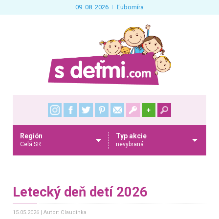
09. 08. 2026
Ľubomíra
+
Región
Typ akcie
Celá SR
nevybraná
Letecký deň detí 2026
15.05.2026
Autor: Claudinka