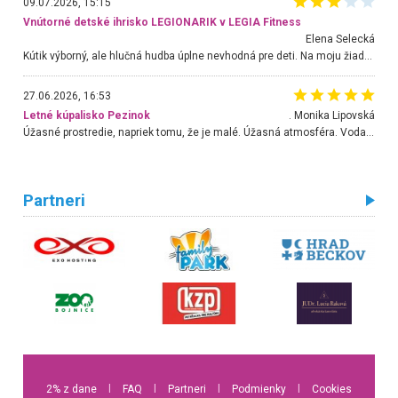
09.07.2026, 15:15
Vnútorné detské ihrisko LEGIONARIK v LEGIA Fitness
Elena Selecká
Kútik výborný, ale hlučná hudba úplne nevhodná pre deti. Na moju žiadosť o aspoň sušenie nereagovali.
27.06.2026, 16:53
Letné kúpalisko Pezinok
. Monika Lipovská
Úžasné prostredie, napriek tomu, že je malé. Úžasná atmosféra. Voda fantastická a nádherná. Ľudí je pomerne veľa, ale su mili a ohľaduplní. Je veľmi zaujímavé sledovať, ako dokážu spolu športovať cudzí ľudia a bez ohľadu na vek. Vládne tu pohoda. Vnuka neviem dostať z vody. Ďakujem za krásny deň . Urcite sa sem vrátim. Jediný problém je s parkovaním, ale aj ten sa mi podarilo vyriešiť. Monika Bratislava
Partneri
2% z dane
l
FAQ
l
Partneri
l
Podmienky
l
Cookies