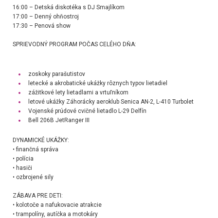
16:00 – Detská diskotéka s DJ Smajlíkom
17:00 – Denný ohňostroj
17:30 – Penová show
SPRIEVODNÝ PROGRAM POČAS CELÉHO DŇA:
zoskoky parašutistov
letecké a akrobatické ukážky rôznych typov lietadiel
zážitkové lety lietadlami a vrtuľníkom
letové ukážky
Záhorácky aeroklub Senica
AN-2,
L-410 Turbolet
Vojenské prúdové cvičné lietadlo L-29 Delfín
Bell 206B JetRanger III
DYNAMICKÉ UKÁŽKY:
• finančná správa
• polícia
• hasiči
• ozbrojené sily
ZÁBAVA PRE DETI:
• kolotoče a nafukovacie atrakcie
• trampolíny, autíčka a motokáry