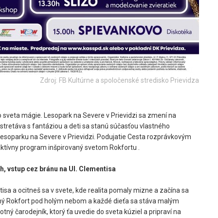
Zdroj: FB Kultúrne a spoločenské stredisko Prievidza
do sveta mágie. Lesopark na Severe v Prievidzi sa zmení na
a stretáva s fantáziou a deti sa stanú súčasťou vlastného
Lesoparku na Severe v Prievidzi. Podujatie Cesta rozprávkovým
ktívny program inšpirovaný svetom Rokfortu .
h, vstup cez bránu na Ul. Clementisa
tisa a ocitneš sa v svete, kde realita pomaly mizne a začína sa
ný Rokfort pod holým nebom a každé dieťa sa stáva malým
otný čarodejník, ktorý ťa uvedie do sveta kúziel
a pripraví na