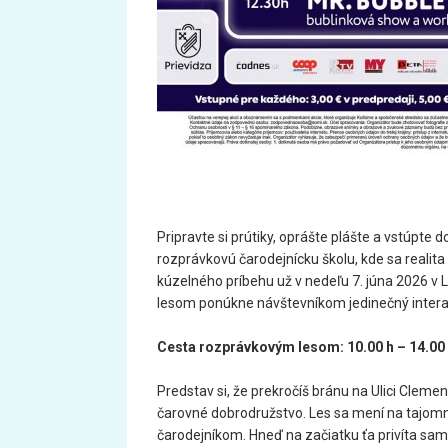
Pripravte si prútiky
, oprášte plášte a vstúpte 
rozprávkovú čarodejnícku školu
, kde sa realit
kúzelného príbehu už v nedeľu 7. júna 2026 v 
lesom ponúkne návštevníkom jedinečný intera
Cesta rozprávkovým lesom: 10.00 h – 14.00 
Predstav si, že prekročíš bránu na Ulici Clemen
čarovné dobrodružstvo. Les sa mení na tajom
čarodejníkom.
Hneď na začiatku ťa privíta sam