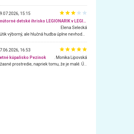
9.07.2026, 15:15
Vnútorné detské ihrisko LEGIONARIK v LEGIA Fitness
Elena Selecká
Kútik výborný, ale hlučná hudba úplne nevhodná pre deti. Na moju žiadosť o aspoň sušenie nereagovali.
7.06.2026, 16:53
etné kúpalisko Pezinok
. Monika Lipovská
Úžasné prostredie, napriek tomu, že je malé. Úžasná atmosféra. Voda fantastická a nádherná. Ľudí je pomerne veľa, ale su mili a ohľaduplní. Je veľmi zaujímavé sledovať, ako dokážu spolu športovať cudzí ľudia a bez ohľadu na vek. Vládne tu pohoda. Vnuka neviem dostať z vody. Ďakujem za krásny deň . Urcite sa sem vrátim. Jediný problém je s parkovaním, ale aj ten sa mi podarilo vyriešiť. Monika Bratislava