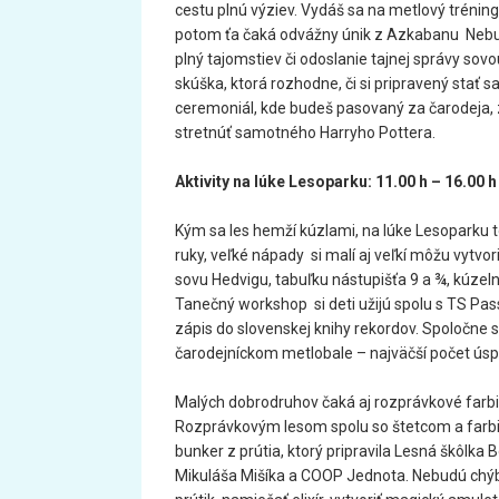
cestu plnú výziev.
Vydáš sa na metlový trénin
potom ťa čaká odvážny únik z Azkabanu
Nebu
plný tajomstiev či odoslanie tajnej správy sov
skúška
, ktorá rozhodne, či si pripravený stať
ceremoniál, kde budeš pasovaný za čarodeja, 
stretnúť samotného Harryho Pottera.
Aktivity na lúke Lesoparku: 11.00 h – 16.00 h
Kým sa les hemží kúzlami, na lúke Lesoparku t
ruky, veľké nápady
si malí aj veľkí môžu vytvo
sovu Hedvigu, tabuľku nástupišťa 9 a ¾
, kúzel
Tanečný workshop
si deti užijú spolu s TS P
zápis do slovenskej knihy rekordov. Spoločne
čarodejníckom metlobale – najväčší počet ú
Malých dobrodruhov čaká aj rozprávkové farb
Rozprávkovým lesom spolu so štetcom a far
bunker z prútia
, ktorý pripravila Lesná škôlka B
Mikuláša Mišíka a COOP Jednota. Nebudú chýbať