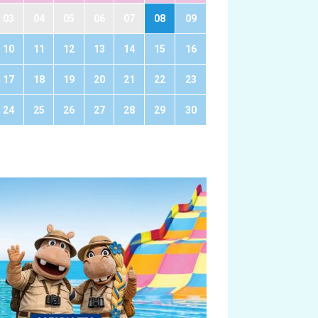
03
04
05
06
07
08
09
10
11
12
13
14
15
16
17
18
19
20
21
22
23
24
25
26
27
28
29
30