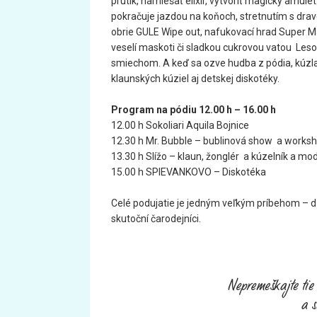
prútik, namiešať elixír
, vytvoriť magický amulet
pokračuje jazdou na koňoch, stretnutím s dra
obrie GULE Wipe out
, nafukovací hrad Super M
veselí maskoti či sladkou cukrovou vatou
Lesop
smiechom. A keď sa ozve hudba z pódia
, kúz
klaunských kúziel aj detskej diskotéky.
Program na pódiu 12.00 h – 16.00 h
12.00 h Sokoliari Aquila Bojnice
12.30 h Mr. Bubble – bublinová show
a works
13.30 h Slížo – klaun, žonglér
a kúzelník a mod
15.00 h
SPIEVANKOVO
– Diskotéka
Celé podujatie je jedným veľkým príbehom – dň
skutoční čarodejníci.