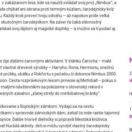
g
v zakázanom lese, kde sa naučíš ovládať svoj prvý „Nimbus“, a
de chýbať ani obrana proti temným kúzlam
, čarodejnícky kvíz
ou. Každý krok preverí tvoju odvahu – až napokon príde veľká
 sa skutočným čarodejníkom. Na záver ťa čaká slávnostný
získaš svoj diplom
aj magické doplnky – a možno sa ti podarí aj
o žije ďalšími čarovnými aktivitami. V stánku Čarovňa – malé
riť vlastné drevené výrobky – Harryho, Rona, Hermionu, snežnú
2
né prútiky
, obálku z Rokfortu s pečaťou či dokonca Nimbus 2000.
assion. Cesta rozprávkovým lesom prinesie aj Metloball
– pokus o
H
 s malými návštevníkmi sa pokúsime o slovenský rekord
v
spešných zásahov
„zlatej strely do metlobalovej bránky“.
ičkovanie
s Bojnickým zámkom.
Vydajú sa na cestu
1
bičkami v sprievode zámockých dám
, zatiaľ čo inde rastie tajomný
R
ojnice. Ďalšie tvorivé dielničky
si pripravili Mestská knižnica
 Hurááá aktivity: deti si môžu vyrobiť vlastný čarodejnícky