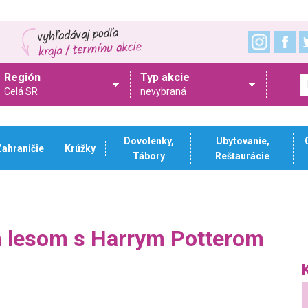
Región
Typ akcie
Celá SR
nevybraná
Dovolenky,
Ubytovanie,
Zahraničie
Krúžky
Tábory
Reštaurácie
 lesom s Harrym Potterom