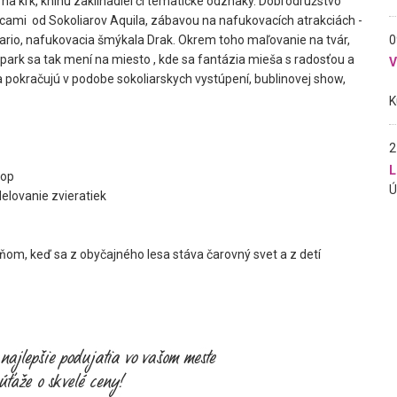
 na krk
, knihu zaklínadiel či tematické odznaky. Dobrodružstvo
vcami
od Sokoliarov Aquila, zábavou na nafukovacích atrakciách -
0
ario, nafukovacia šmýkala Drak.
Okrem toho maľovanie na tvár,
ark sa tak mení na miesto , kde sa fantázia mieša s radosťou a
la pokračujú v podobe sokoliarskych vystúpení, bublinovej show,
2
L
hop
elovanie zvieratiek
om, keď sa z obyčajného lesa stáva čarovný svet a z detí