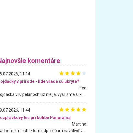
Najnovšie komentáre
5.07.2026, 11:14
ojdačky v prírode - kde všade sú ukryté?
Eva
Hojdacka v Krpelanoch uz nie je, vysli sme si k nej vcera, ale, zial, uz je znicena. Ak sem planujete cestu len kvoli hojdacke, mozete si ju usetrit. Krasny vyhlad je tu vsak aj bez hojdacky :-)
9.07.2026, 11:44
ozprávkový les pri kolibe Panoráma
Martina
Nádherné miesto ktoré odporúčam navštíviť všetkými desiatimi, pre rodiny s deťmi, dôchodcom... Proste a jednoducho ozaj rozprávkový les.. určite ešte prídeme. Odniesli sme si na pamiatku krásne tričká,