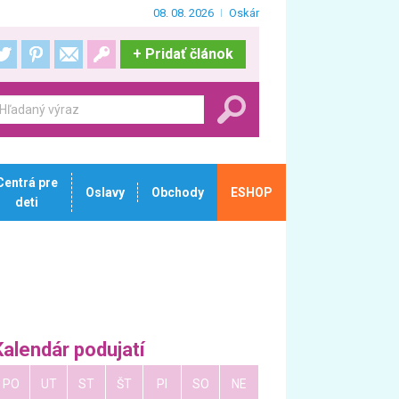
08. 08. 2026
Oskár
+
Pridať článok
Centrá pre
Oslavy
Obchody
ESHOP
deti
Kalendár podujatí
PO
UT
ST
ŠT
PI
SO
NE