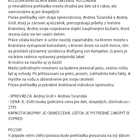
KÚZELNÁ BRATISLAVA alebo takzvaná "KÚZLIADKA"
je interaktívna prehliadka mesta vhodná pre deti od 6 rokov, ale
samozrejme aj pre dospelých.
Počas prehliadky vám dvaja sprievodcovia, Andrea Turanská a Andrej
Groll, ktorý je zároveň aj kúzelník, prerozprávajú príbehy z histórie
Bratislavy. Andrej svoje rozprávanie doplní zaujímavými kúzlami, ktoré
otvoria ústa nie len vašim deťom.
Práve vďaka kúzlam si určite navždy zapamätáte, na ktorom mieste v
Bratislave vystupovali komedianti, v ktorom dvore sa razili mince, čím
sa preslávil významný vynálezca Wolfgang von Kempelen, či prečo je
na bráne radnice vystavený prešporský lakeť.
A možno sa naučíte aj vy kúzliť.
Medzi jednotlivými miestami sa budeme presúvať pešo, cestou môžu
byť aj schody. Pri prihlasovaní sa preto, prosím, zohľadnite tieto fakty. A
myslite na vodu a občerstvenie pre svoje ratolesti.
Počas prehliadky je potrebné dodržiavať inštrukcie sprievodcu
- SPREVÁDZA: Andrej Groll + Andrea Turanská
- CENA: 8,- EUR/osoba (jednotná cena pre deti, dospelých, dôchodcov i
ZŤP)
KAPACITA SKUPINY JE OBMEDZENÁ. LÍSTOK JE POTREBNÉ ZAKÚPIŤ SI
VOPRED
POZOR!
V prípade veľmi zlého počasia bude prehliadka presunutá na iný dátum