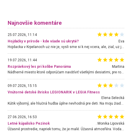
Najnovšie komentáre
25.07.2026, 11:14
Hojdačky v prírode - kde všade sú ukryté?
Eva
Hojdacka v Krpelanoch uz nie je, vysli sme si k nej vcera, ale, zial, uz je znicena. Ak sem planujete cestu len kvoli hojdacke, mozete si ju usetrit. Krasny vyhlad je tu vsak aj bez hojdacky :-)
19.07.2026, 11:44
Rozprávkový les pri kolibe Panoráma
Martina
Nádherné miesto ktoré odporúčam navštíviť všetkými desiatimi, pre rodiny s deťmi, dôchodcom... Proste a jednoducho ozaj rozprávkový les.. určite ešte prídeme. Odniesli sme si na pamiatku krásne tričká,
09.07.2026, 15:15
Vnútorné detské ihrisko LEGIONARIK v LEGIA Fitness
Elena Selecká
Kútik výborný, ale hlučná hudba úplne nevhodná pre deti. Na moju žiadosť o aspoň sušenie nereagovali.
27.06.2026, 16:53
Letné kúpalisko Pezinok
. Monika Lipovská
Úžasné prostredie, napriek tomu, že je malé. Úžasná atmosféra. Voda fantastická a nádherná. Ľudí je pomerne veľa, ale su mili a ohľaduplní. Je veľmi zaujímavé sledovať, ako dokážu spolu športovať cudzí ľudia a bez ohľadu na vek. Vládne tu pohoda. Vnuka neviem dostať z vody. Ďakujem za krásny deň . Urcite sa sem vrátim. Jediný problém je s parkovaním, ale aj ten sa mi podarilo vyriešiť. Monika Bratislava