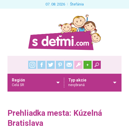
07. 08. 2026
Štefánia
+
Región
Typ akcie
Celá SR
nevybraná
Prehliadka mesta: Kúzelná
Bratislava