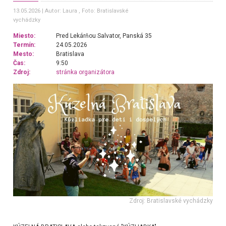
13.05.2026
Autor: Laura
, Foto: Bratislavské
vychádzky
Miesto:
Pred Lekárňou Salvator, Panská 35
Termín:
24.05.2026
Mesto:
Bratislava
Čas:
9:50
Zdroj:
stránka organizátora
Zdroj: Bratislavské vychádzky