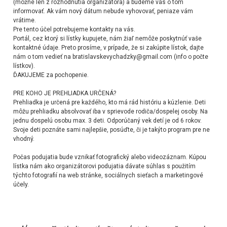
(možné len z rozhodnutia organizátora) a budeme vás o tom
informovať. Ak vám nový dátum nebude vyhovovať, peniaze vám
vrátime.
Pre tento účel potrebujeme kontakty na vás.
Portál, cez ktorý si lístky kupujete, nám žiaľ nemôže poskytnúť vaše
kontaktné údaje. Preto prosíme, v prípade, že si zakúpite lístok, dajte
nám o tom vedieť na bratislavskevychadzky@gmail.com (info o počte
lístkov).
ĎAKUJEME za pochopenie.
PRE KOHO JE PREHLIADKA URČENÁ?
Prehliadka je určená pre každého, kto má rád históriu a kúzlenie. Deti
môžu prehliadku absolvovať iba v sprievode rodiča/dospelej osoby. Na
jednu dospelú osobu max. 3 deti. Odporúčaný vek detí je od 6 rokov.
Svoje deti poznáte sami najlepšie, posúďte, či je takýto program pre ne
vhodný.
Počas podujatia bude vznikať fotografický alebo videozáznam. Kúpou
lístka nám ako organizátorovi podujatia dávate súhlas s použitím
týchto fotografií na web stránke, sociálnych sieťach a marketingové
účely.