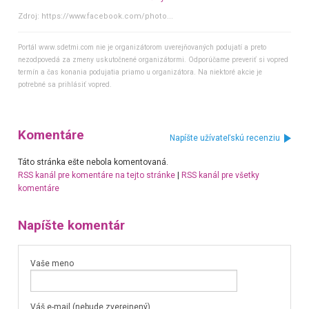
Zdroj:
https://www.facebook.com/photo...
Portál www.sdetmi.com nie je organizátorom uverejňovaných podujatí a preto
nezodpovedá za zmeny uskutočnené organizátormi. Odporúčame preveriť si vopred
termín a čas konania podujatia priamo u organizátora. Na niektoré akcie je
potrebné sa prihlásiť vopred.
Komentáre
Napíšte užívateľskú recenziu
Táto stránka ešte nebola komentovaná.
RSS kanál pre komentáre na tejto stránke
|
RSS kanál pre všetky
komentáre
Napíšte komentár
Vaše meno
Váš e-mail (nebude zverejnený)