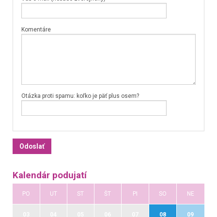
Komentáre
Otázka proti spamu: koľko je päť plus osem?
Kalendár podujatí
PO
UT
ST
ŠT
PI
SO
NE
03
04
05
06
07
08
09