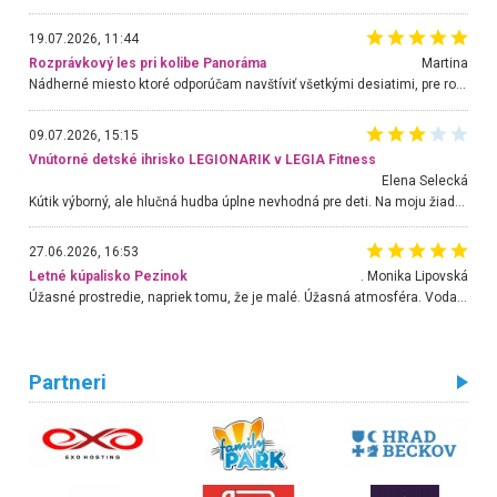
19.07.2026, 11:44
Rozprávkový les pri kolibe Panoráma
Martina
Nádherné miesto ktoré odporúčam navštíviť všetkými desiatimi, pre rodiny s deťmi, dôchodcom... Proste a jednoducho ozaj rozprávkový les.. určite ešte prídeme. Odniesli sme si na pamiatku krásne tričká,
09.07.2026, 15:15
Vnútorné detské ihrisko LEGIONARIK v LEGIA Fitness
Elena Selecká
Kútik výborný, ale hlučná hudba úplne nevhodná pre deti. Na moju žiadosť o aspoň sušenie nereagovali.
27.06.2026, 16:53
Letné kúpalisko Pezinok
. Monika Lipovská
Úžasné prostredie, napriek tomu, že je malé. Úžasná atmosféra. Voda fantastická a nádherná. Ľudí je pomerne veľa, ale su mili a ohľaduplní. Je veľmi zaujímavé sledovať, ako dokážu spolu športovať cudzí ľudia a bez ohľadu na vek. Vládne tu pohoda. Vnuka neviem dostať z vody. Ďakujem za krásny deň . Urcite sa sem vrátim. Jediný problém je s parkovaním, ale aj ten sa mi podarilo vyriešiť. Monika Bratislava
Partneri