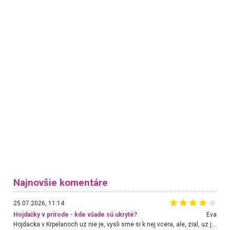
Najnovšie komentáre
25.07.2026, 11:14
Hojdačky v prírode - kde všade sú ukryté?
Eva
Hojdacka v Krpelanoch uz nie je, vysli sme si k nej vcera, ale, zial, uz je znicena. Ak sem planujete cestu len kvoli hojdacke, mozete si ju usetrit. Krasny vyhlad je tu vsak aj bez hojdacky :-)