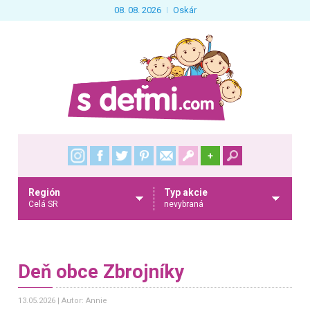
08. 08. 2026
Oskár
+
Región
Typ akcie
Celá SR
nevybraná
Deň obce Zbrojníky
13.05.2026
Autor: Annie