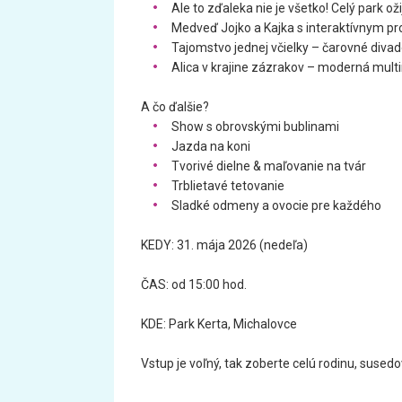
Ale to zďaleka nie je všetko! Celý park o
Medveď Jojko a Kajka s interaktívnym p
Tajomstvo jednej včielky – čarovné divad
Alica v krajine zázrakov – moderná multi
A čo ďalšie?
Show s obrovskými bublinami
Jazda na koni
Tvorivé dielne & maľovanie na tvár
Trblietavé tetovanie
Sladké odmeny a ovocie pre každého
KEDY: 31. mája 2026 (nedeľa)
ČAS: od 15:00 hod.
KDE: Park Kerta, Michalovce
Vstup je voľný, tak zoberte celú rodinu, sused