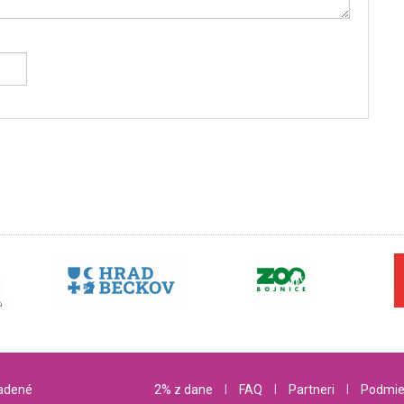
radené
2% z dane
l
FAQ
l
Partneri
l
Podmie