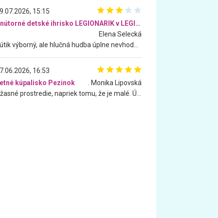
9.07.2026, 15:15
Vnútorné detské ihrisko LEGIONARIK v LEGIA Fitness
Elena Selecká
Kútik výborný, ale hlučná hudba úplne nevhodná pre deti. Na moju žiadosť o aspoň sušenie nereagovali.
7.06.2026, 16:53
etné kúpalisko Pezinok
. Monika Lipovská
Úžasné prostredie, napriek tomu, že je malé. Úžasná atmosféra. Voda fantastická a nádherná. Ľudí je pomerne veľa, ale su mili a ohľaduplní. Je veľmi zaujímavé sledovať, ako dokážu spolu športovať cudzí ľudia a bez ohľadu na vek. Vládne tu pohoda. Vnuka neviem dostať z vody. Ďakujem za krásny deň . Urcite sa sem vrátim. Jediný problém je s parkovaním, ale aj ten sa mi podarilo vyriešiť. Monika Bratislava