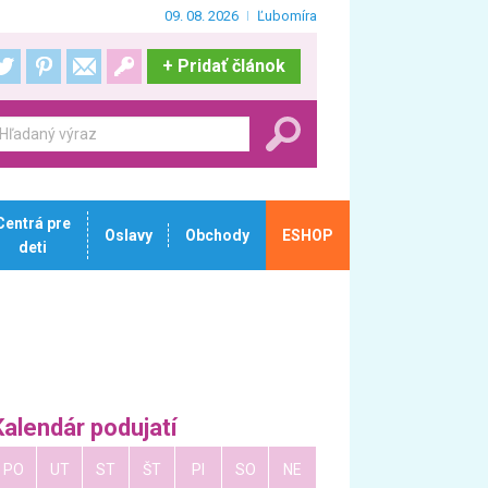
09. 08. 2026
Ľubomíra
+
Pridať článok
Centrá pre
Oslavy
Obchody
ESHOP
deti
Kalendár podujatí
PO
UT
ST
ŠT
PI
SO
NE