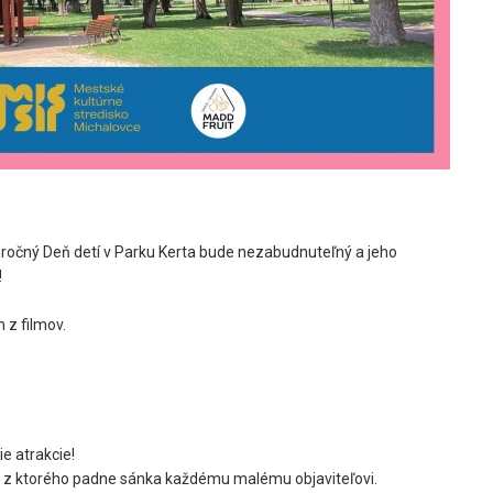
oročný Deň detí v Parku Kerta bude nezabudnuteľný a jeho
!
 z filmov.
e atrakcie!
, z ktorého padne sánka každému malému objaviteľovi.