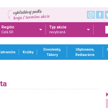
Región
Typ akcie
Celá SR
nevybraná
Dovolenky,
Ubytovanie,
Zahraničie
Krúžky
Tábory
Reštaurácie
ta