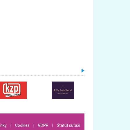
nky
l
Cookies
l
GDPR
l
Štatút súťaží