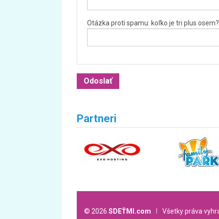
Otázka proti spamu: koľko je tri plus osem?
Partneri
© 2026
SDEŤMI.com
l
Všetky práva vyh