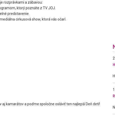
žije rozprávkami a zábavou:
rogramom, ktorý poznáte z TV JOJ.
elné predstavenie.
mediálna cirkusová show, ktorá vás očarí.
2
H
1
R
ov aj kamarátov a poďme spoločne osláviť ten najlepší Deň detí!