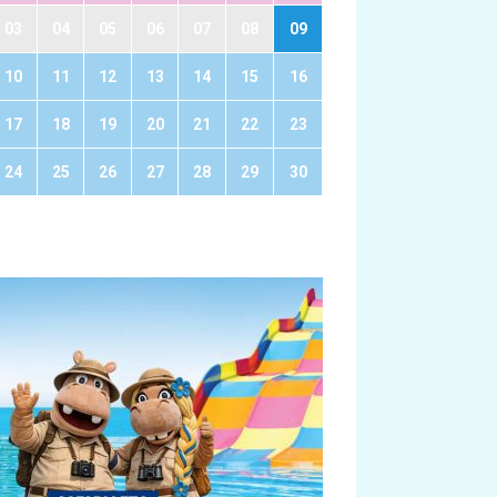
03
04
05
06
07
08
09
10
11
12
13
14
15
16
17
18
19
20
21
22
23
24
25
26
27
28
29
30