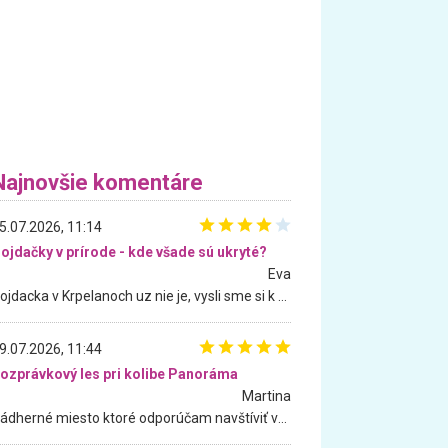
Najnovšie komentáre
5.07.2026, 11:14
ojdačky v prírode - kde všade sú ukryté?
Eva
Hojdacka v Krpelanoch uz nie je, vysli sme si k nej vcera, ale, zial, uz je znicena. Ak sem planujete cestu len kvoli hojdacke, mozete si ju usetrit. Krasny vyhlad je tu vsak aj bez hojdacky :-)
9.07.2026, 11:44
ozprávkový les pri kolibe Panoráma
Martina
Nádherné miesto ktoré odporúčam navštíviť všetkými desiatimi, pre rodiny s deťmi, dôchodcom... Proste a jednoducho ozaj rozprávkový les.. určite ešte prídeme. Odniesli sme si na pamiatku krásne tričká,