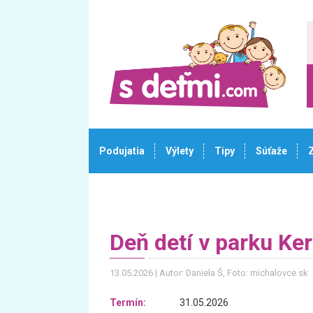
Podujatia
Výlety
Tipy
Súťaže
Deň detí v parku Ker
13.05.2026
Autor: Daniela Š
, Foto: michalovce.sk
Termín:
31.05.2026