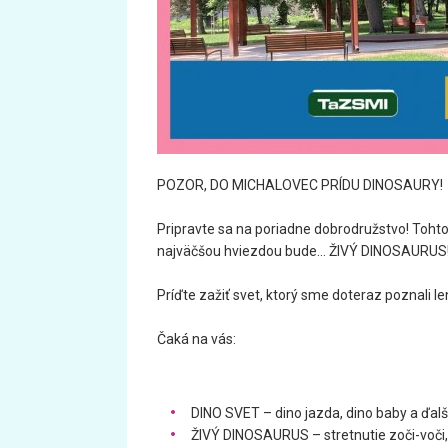
POZOR, DO MICHALOVEC PRÍDU DINOSAURY!
Pripravte sa na poriadne dobrodružstvo! Toht
najväčšou hviezdou bude... ŽIVÝ DINOSAURUS
Príďte zažiť svet, ktorý sme doteraz poznali len
Čaká na vás:
DINO SVET – dino jazda, dino baby a ďalši
ŽIVÝ DINOSAURUS – stretnutie zoči-voči