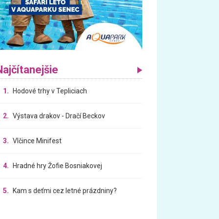
Najčítanejšie
1.
Hodové trhy v Tepliciach
2.
Výstava drakov - Dračí Beckov
3.
Vlčince Minifest
4.
Hradné hry Žofie Bosniakovej
5.
Kam s deťmi cez letné prázdniny?