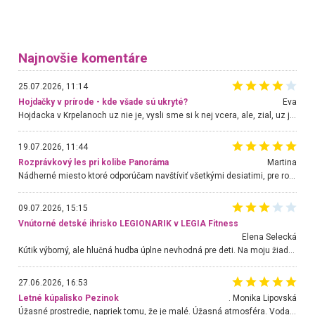
Najnovšie komentáre
25.07.2026, 11:14
Hojdačky v prírode - kde všade sú ukryté?
Eva
Hojdacka v Krpelanoch uz nie je, vysli sme si k nej vcera, ale, zial, uz je znicena. Ak sem planujete cestu len kvoli hojdacke, mozete si ju usetrit. Krasny vyhlad je tu vsak aj bez hojdacky :-)
19.07.2026, 11:44
Rozprávkový les pri kolibe Panoráma
Martina
Nádherné miesto ktoré odporúčam navštíviť všetkými desiatimi, pre rodiny s deťmi, dôchodcom... Proste a jednoducho ozaj rozprávkový les.. určite ešte prídeme. Odniesli sme si na pamiatku krásne tričká,
09.07.2026, 15:15
Vnútorné detské ihrisko LEGIONARIK v LEGIA Fitness
Elena Selecká
Kútik výborný, ale hlučná hudba úplne nevhodná pre deti. Na moju žiadosť o aspoň sušenie nereagovali.
27.06.2026, 16:53
Letné kúpalisko Pezinok
. Monika Lipovská
Úžasné prostredie, napriek tomu, že je malé. Úžasná atmosféra. Voda fantastická a nádherná. Ľudí je pomerne veľa, ale su mili a ohľaduplní. Je veľmi zaujímavé sledovať, ako dokážu spolu športovať cudzí ľudia a bez ohľadu na vek. Vládne tu pohoda. Vnuka neviem dostať z vody. Ďakujem za krásny deň . Urcite sa sem vrátim. Jediný problém je s parkovaním, ale aj ten sa mi podarilo vyriešiť. Monika Bratislava