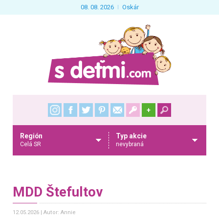
08. 08. 2026
Oskár
+
Región
Typ akcie
Celá SR
nevybraná
MDD Štefultov
12.05.2026
Autor: Annie