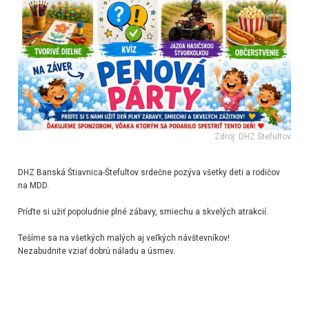
Zdroj: DHZ Štefultov
DHZ Banská Štiavnica-Štefultov srdečne pozýva všetky deti a rodičov
na MDD.
Príďte si užiť popoludnie plné zábavy, smiechu a skvelých atrakcií.
Tešíme sa na všetkých malých aj veľkých návštevníkov!
Nezabudnite vziať dobrú náladu a úsmev.