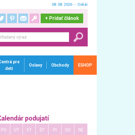
08. 08. 2026
Oskár
+
Pridať článok
Centrá pre
Oslavy
Obchody
ESHOP
deti
Kalendár podujatí
PO
UT
ST
ŠT
PI
SO
NE