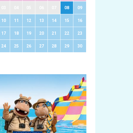
03
04
05
06
07
08
09
10
11
12
13
14
15
16
17
18
19
20
21
22
23
24
25
26
27
28
29
30