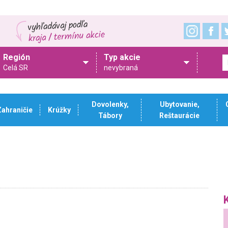
Región
Typ akcie
Celá SR
nevybraná
Dovolenky,
Ubytovanie,
Zahraničie
Krúžky
Tábory
Reštaurácie