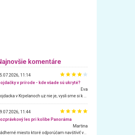
Najnovšie komentáre
5.07.2026, 11:14
ojdačky v prírode - kde všade sú ukryté?
Eva
Hojdacka v Krpelanoch uz nie je, vysli sme si k nej vcera, ale, zial, uz je znicena. Ak sem planujete cestu len kvoli hojdacke, mozete si ju usetrit. Krasny vyhlad je tu vsak aj bez hojdacky :-)
9.07.2026, 11:44
ozprávkový les pri kolibe Panoráma
Martina
Nádherné miesto ktoré odporúčam navštíviť všetkými desiatimi, pre rodiny s deťmi, dôchodcom... Proste a jednoducho ozaj rozprávkový les.. určite ešte prídeme. Odniesli sme si na pamiatku krásne tričká,