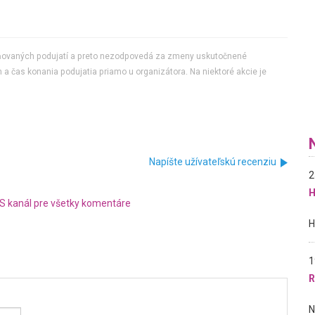
jňovaných podujatí a preto nezodpovedá za zmeny uskutočnené
 a čas konania podujatia priamo u organizátora. Na niektoré akcie je
Napíšte užívateľskú recenziu
2
H
S kanál pre všetky komentáre
1
R