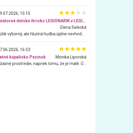
9.07.2026, 15:15
Vnútorné detské ihrisko LEGIONARIK v LEGIA Fitness
Elena Selecká
Kútik výborný, ale hlučná hudba úplne nevhodná pre deti. Na moju žiadosť o aspoň sušenie nereagovali.
7.06.2026, 16:53
etné kúpalisko Pezinok
. Monika Lipovská
Úžasné prostredie, napriek tomu, že je malé. Úžasná atmosféra. Voda fantastická a nádherná. Ľudí je pomerne veľa, ale su mili a ohľaduplní. Je veľmi zaujímavé sledovať, ako dokážu spolu športovať cudzí ľudia a bez ohľadu na vek. Vládne tu pohoda. Vnuka neviem dostať z vody. Ďakujem za krásny deň . Urcite sa sem vrátim. Jediný problém je s parkovaním, ale aj ten sa mi podarilo vyriešiť. Monika Bratislava