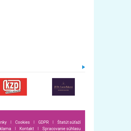
nky
l
Cookies
l
GDPR
l
Štatút súťaží
klama
l
Kontakt
l
Spracovanie súhlasu