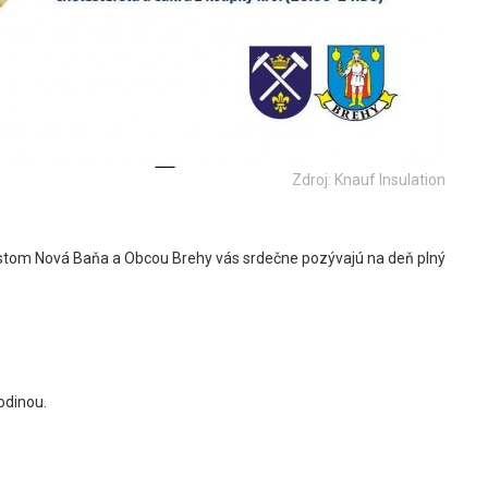
Zdroj: Knauf Insulation
estom Nová Baňa a Obcou Brehy vás srdečne pozývajú na deň plný
odinou.