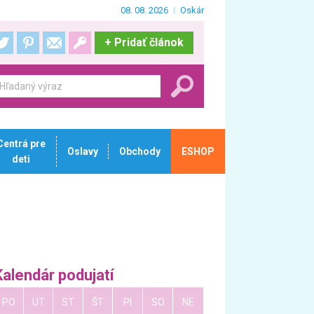
08. 08. 2026
Oskár
+
Pridať článok
Centrá pre
Oslavy
Obchody
ESHOP
deti
Kalendár podujatí
PO
UT
ST
ŠT
PI
SO
NE