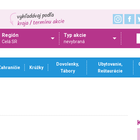
Región
Typ akcie
Celá SR
nevybraná
Dovolenky,
Ubytovanie,
Zahraničie
Krúžky
Tábory
Reštaurácie