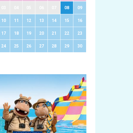
03
04
05
06
07
08
09
10
11
12
13
14
15
16
17
18
19
20
21
22
23
24
25
26
27
28
29
30