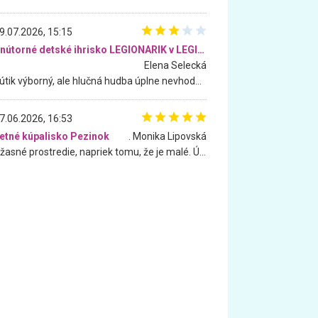
9.07.2026, 15:15
Vnútorné detské ihrisko LEGIONARIK v LEGIA Fitness
Elena Selecká
Kútik výborný, ale hlučná hudba úplne nevhodná pre deti. Na moju žiadosť o aspoň sušenie nereagovali.
7.06.2026, 16:53
etné kúpalisko Pezinok
. Monika Lipovská
Úžasné prostredie, napriek tomu, že je malé. Úžasná atmosféra. Voda fantastická a nádherná. Ľudí je pomerne veľa, ale su mili a ohľaduplní. Je veľmi zaujímavé sledovať, ako dokážu spolu športovať cudzí ľudia a bez ohľadu na vek. Vládne tu pohoda. Vnuka neviem dostať z vody. Ďakujem za krásny deň . Urcite sa sem vrátim. Jediný problém je s parkovaním, ale aj ten sa mi podarilo vyriešiť. Monika Bratislava