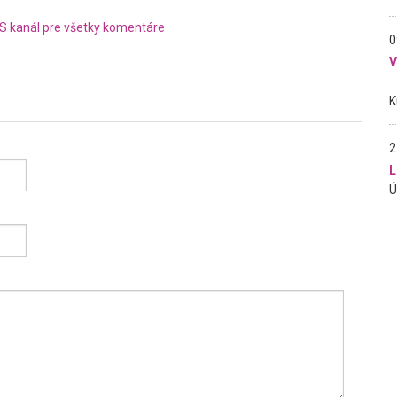
S kanál pre všetky komentáre
0
2
L