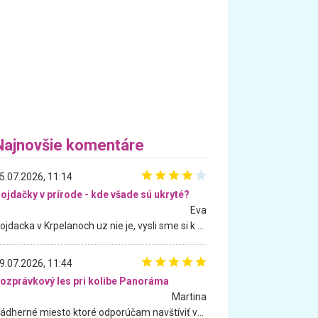
Najnovšie komentáre
5.07.2026, 11:14
ojdačky v prírode - kde všade sú ukryté?
Eva
Hojdacka v Krpelanoch uz nie je, vysli sme si k nej vcera, ale, zial, uz je znicena. Ak sem planujete cestu len kvoli hojdacke, mozete si ju usetrit. Krasny vyhlad je tu vsak aj bez hojdacky :-)
9.07.2026, 11:44
ozprávkový les pri kolibe Panoráma
Martina
Nádherné miesto ktoré odporúčam navštíviť všetkými desiatimi, pre rodiny s deťmi, dôchodcom... Proste a jednoducho ozaj rozprávkový les.. určite ešte prídeme. Odniesli sme si na pamiatku krásne tričká,