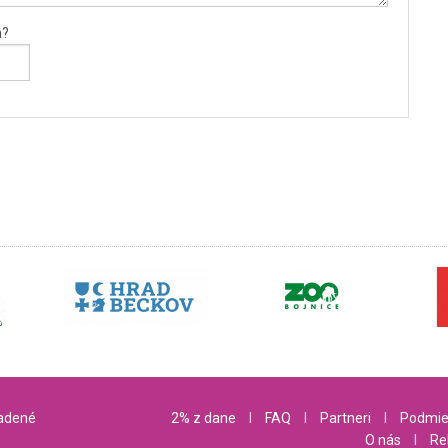
a?
radené
2% z dane
l
FAQ
l
Partneri
l
Podmie
O nás
l
Re