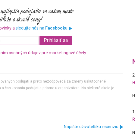
ovinky a
sledujte nás na
Facebooku
ním osobných údajov pre marketingové účely
2
jňovaných podujatí a preto nezodpovedá za zmeny uskutočnené
H
 a čas konania podujatia priamo u organizátora. Na niektoré akcie je
1
R
Napíšte užívateľskú recenziu