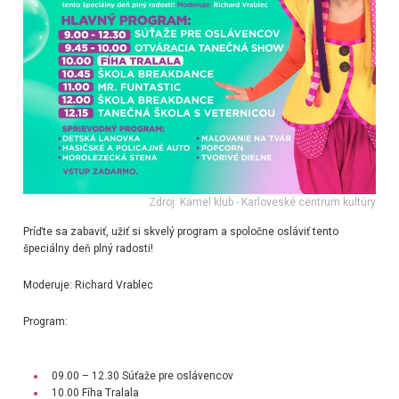
Zdroj: Kamel klub - Karloveské centrum kultúry
Príďte sa zabaviť, užiť si skvelý program a spoločne osláviť tento
špeciálny deň plný radosti!
Moderuje: Richard Vrablec
Program:
09.00 – 12.30 Súťaže pre oslávencov
10.00 Fíha Tralala