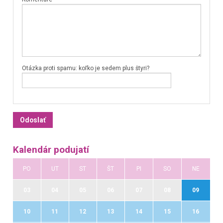
Otázka proti spamu: koľko je sedem plus štyri?
Kalendár podujatí
PO
UT
ST
ŠT
PI
SO
NE
03
04
05
06
07
08
09
10
11
12
13
14
15
16