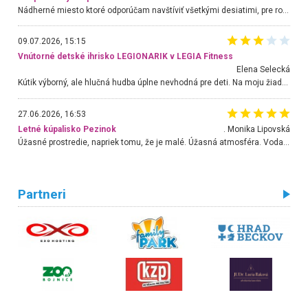
Nádherné miesto ktoré odporúčam navštíviť všetkými desiatimi, pre rodiny s deťmi, dôchodcom... Proste a jednoducho ozaj rozprávkový les.. určite ešte prídeme. Odniesli sme si na pamiatku krásne tričká,
09.07.2026, 15:15
Vnútorné detské ihrisko LEGIONARIK v LEGIA Fitness
Elena Selecká
Kútik výborný, ale hlučná hudba úplne nevhodná pre deti. Na moju žiadosť o aspoň sušenie nereagovali.
27.06.2026, 16:53
Letné kúpalisko Pezinok
. Monika Lipovská
Úžasné prostredie, napriek tomu, že je malé. Úžasná atmosféra. Voda fantastická a nádherná. Ľudí je pomerne veľa, ale su mili a ohľaduplní. Je veľmi zaujímavé sledovať, ako dokážu spolu športovať cudzí ľudia a bez ohľadu na vek. Vládne tu pohoda. Vnuka neviem dostať z vody. Ďakujem za krásny deň . Urcite sa sem vrátim. Jediný problém je s parkovaním, ale aj ten sa mi podarilo vyriešiť. Monika Bratislava
Partneri