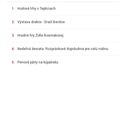
1.
Hodové trhy v Tepliciach
2.
Výstava drakov - Dračí Beckov
3.
Hradné hry Žofie Bosniakovej
4.
Nedeľná desiata: Rozprávkové dopoludnia pre celú rodinu
5.
Penová párty na kúpalisku