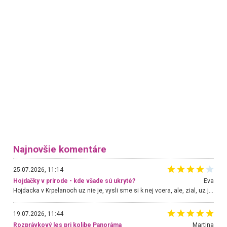
Najnovšie komentáre
25.07.2026, 11:14
Hojdačky v prírode - kde všade sú ukryté?
Eva
Hojdacka v Krpelanoch uz nie je, vysli sme si k nej vcera, ale, zial, uz je znicena. Ak sem planujete cestu len kvoli hojdacke, mozete si ju usetrit. Krasny vyhlad je tu vsak aj bez hojdacky :-)
19.07.2026, 11:44
Rozprávkový les pri kolibe Panoráma
Martina