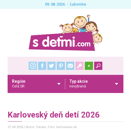
09. 08. 2026
Ľubomíra
+
Región
Typ akcie
Celá SR
nevybraná
Karloveský deň detí 2026
27.04.2026
Autor: Danka
, Foto: karlovaves.sk