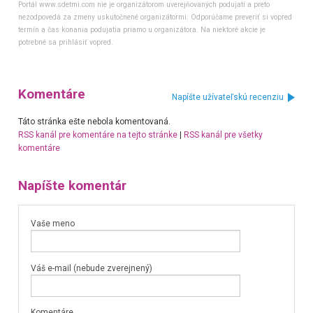
Portál www.sdetmi.com nie je organizátorom uverejňovaných podujatí a preto
nezodpovedá za zmeny uskutočnené organizátormi. Odporúčame preveriť si vopred
termín a čas konania podujatia priamo u organizátora. Na niektoré akcie je
potrebné sa prihlásiť vopred.
Komentáre
Napíšte užívateľskú recenziu
Táto stránka ešte nebola komentovaná.
RSS kanál pre komentáre na tejto stránke
|
RSS kanál pre všetky
komentáre
Napíšte komentár
Vaše meno
Váš e-mail (nebude zverejnený)
Komentáre