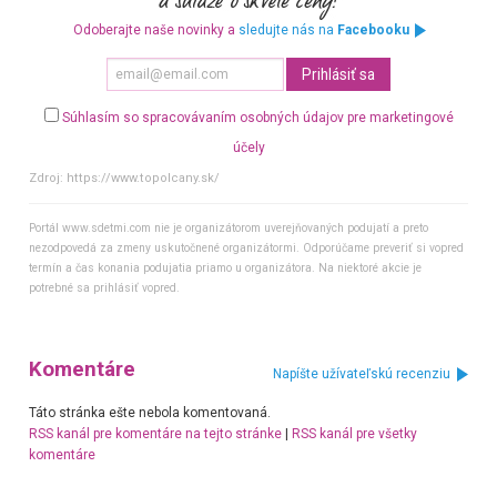
Odoberajte naše novinky a
sledujte nás na
Facebooku
Súhlasím so spracovávaním osobných údajov pre marketingové
účely
Zdroj:
https://www.topolcany.sk/
Portál www.sdetmi.com nie je organizátorom uverejňovaných podujatí a preto
nezodpovedá za zmeny uskutočnené organizátormi. Odporúčame preveriť si vopred
termín a čas konania podujatia priamo u organizátora. Na niektoré akcie je
potrebné sa prihlásiť vopred.
Komentáre
Napíšte užívateľskú recenziu
Táto stránka ešte nebola komentovaná.
RSS kanál pre komentáre na tejto stránke
|
RSS kanál pre všetky
komentáre