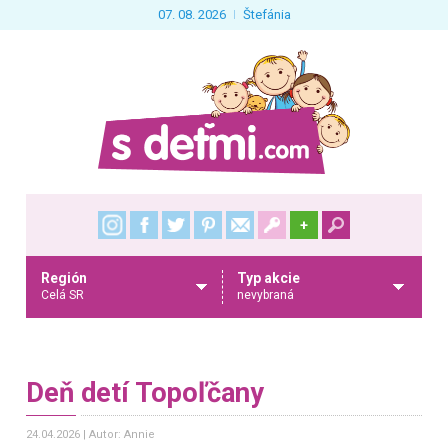
07. 08. 2026
Štefánia
+
Región
Typ akcie
Celá SR
nevybraná
Deň detí Topoľčany
24.04.2026
Autor: Annie