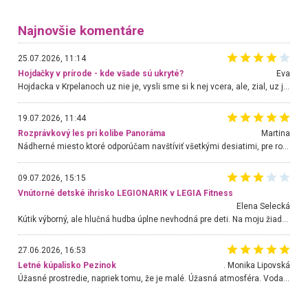
Najnovšie komentáre
25.07.2026, 11:14
Hojdačky v prírode - kde všade sú ukryté?
Eva
Hojdacka v Krpelanoch uz nie je, vysli sme si k nej vcera, ale, zial, uz je znicena. Ak sem planujete cestu len kvoli hojdacke, mozete si ju usetrit. Krasny vyhlad je tu vsak aj bez hojdacky :-)
19.07.2026, 11:44
Rozprávkový les pri kolibe Panoráma
Martina
Nádherné miesto ktoré odporúčam navštíviť všetkými desiatimi, pre rodiny s deťmi, dôchodcom... Proste a jednoducho ozaj rozprávkový les.. určite ešte prídeme. Odniesli sme si na pamiatku krásne tričká,
09.07.2026, 15:15
Vnútorné detské ihrisko LEGIONARIK v LEGIA Fitness
Elena Selecká
Kútik výborný, ale hlučná hudba úplne nevhodná pre deti. Na moju žiadosť o aspoň sušenie nereagovali.
27.06.2026, 16:53
Letné kúpalisko Pezinok
. Monika Lipovská
Úžasné prostredie, napriek tomu, že je malé. Úžasná atmosféra. Voda fantastická a nádherná. Ľudí je pomerne veľa, ale su mili a ohľaduplní. Je veľmi zaujímavé sledovať, ako dokážu spolu športovať cudzí ľudia a bez ohľadu na vek. Vládne tu pohoda. Vnuka neviem dostať z vody. Ďakujem za krásny deň . Urcite sa sem vrátim. Jediný problém je s parkovaním, ale aj ten sa mi podarilo vyriešiť. Monika Bratislava