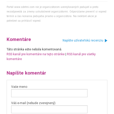
Portál www.sdetmi.com nie je organizátorom uverejňovaných podujatí a preto
nezodpovedá za zmeny uskutočnené organizátormi. Odporúčame preveriť si vopred
termín a čas konania podujatia priamo u organizátora. Na niektoré akcie je
potrebné sa prihlásiť vopred.
Komentáre
Napíšte užívateľskú recenziu
Táto stránka ešte nebola komentovaná.
RSS kanál pre komentáre na tejto stránke
|
RSS kanál pre všetky
komentáre
Napíšte komentár
Vaše meno
Váš e-mail (nebude zverejnený)