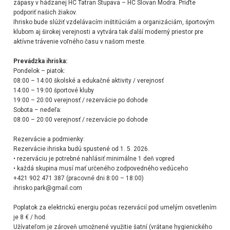
zápasy v hádzanej
HC Tatran Stupava – HC Slovan Modra. Príďte
podporiť našich žiakov.
Ihrisko bude slúžiť vzdelávacím inštitúciám a organizáciám, športovým
klubom aj širokej verejnosti
a vytvára tak ďalší moderný priestor pre
aktívne trávenie voľného času v našom meste.
Prevádzka ihriska:
Pondelok – piatok:
08:00 – 14:00 školské a edukačné aktivity / verejnosť
14:00 – 19:00 športové kluby
19:00 – 20:00 verejnosť / rezervácie po dohode
Sobota – nedeľa:
08:00 – 20:00 verejnosť / rezervácie po dohode
Rezervácie a podmienky:
Rezervácie ihriska budú spustené od 1. 5. 2026.
• rezerváciu je potrebné nahlásiť minimálne 1 deň vopred
• každá skupina musí mať určeného zodpovedného vedúceho
+421 902 471 387 (pracovné dni 8:00 – 18:00)
ihrisko.park@gmail.com
Poplatok za elektrickú energiu počas rezervácií pod umelým osvetlením
je 8 € / hod.
Užívateľom je zároveň umožnené využitie šatní (vrátane hygienického