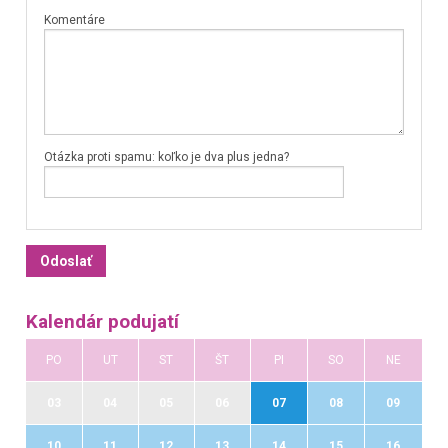
Komentáre
Otázka proti spamu: koľko je dva plus jedna?
Kalendár podujatí
PO
UT
ST
ŠT
PI
SO
NE
03
04
05
06
07
08
09
10
11
12
13
14
15
16