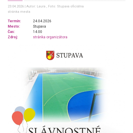
23.04.2026
Autor: Laura
, Foto: Stupava oficiálna
stránka mesta
Termín:
24.04.2026
Mesto:
Stupava
Čas:
14.00
Zdroj:
stránka organizátora