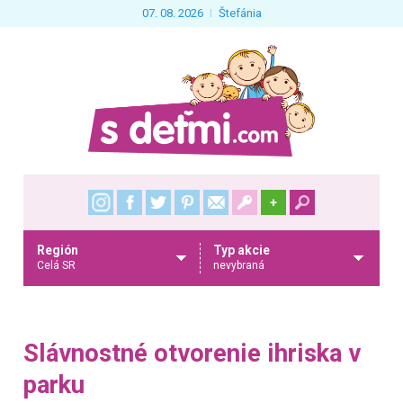
07. 08. 2026
Štefánia
+
Región
Typ akcie
Celá SR
nevybraná
Slávnostné otvorenie ihriska v
parku