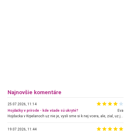
Najnovšie komentáre
25.07.2026, 11:14
Hojdačky v prírode - kde všade sú ukryté?
Eva
Hojdacka v Krpelanoch uz nie je, vysli sme si k nej vcera, ale, zial, uz je znicena. Ak sem planujete cestu len kvoli hojdacke, mozete si ju usetrit. Krasny vyhlad je tu vsak aj bez hojdacky :-)
19.07.2026, 11:44