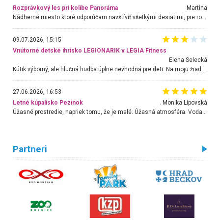
Rozprávkový les pri kolibe Panoráma
Martina
Nádherné miesto ktoré odporúčam navštíviť všetkými desiatimi, pre rodiny s deťmi, dôchodcom... Proste a jednoducho ozaj rozprávkový les.. určite ešte prídeme. Odniesli sme si na pamiatku krásne tričká,
09.07.2026, 15:15
Vnútorné detské ihrisko LEGIONARIK v LEGIA Fitness
Elena Selecká
Kútik výborný, ale hlučná hudba úplne nevhodná pre deti. Na moju žiadosť o aspoň sušenie nereagovali.
27.06.2026, 16:53
Letné kúpalisko Pezinok
. Monika Lipovská
Úžasné prostredie, napriek tomu, že je malé. Úžasná atmosféra. Voda fantastická a nádherná. Ľudí je pomerne veľa, ale su mili a ohľaduplní. Je veľmi zaujímavé sledovať, ako dokážu spolu športovať cudzí ľudia a bez ohľadu na vek. Vládne tu pohoda. Vnuka neviem dostať z vody. Ďakujem za krásny deň . Urcite sa sem vrátim. Jediný problém je s parkovaním, ale aj ten sa mi podarilo vyriešiť. Monika Bratislava
Partneri